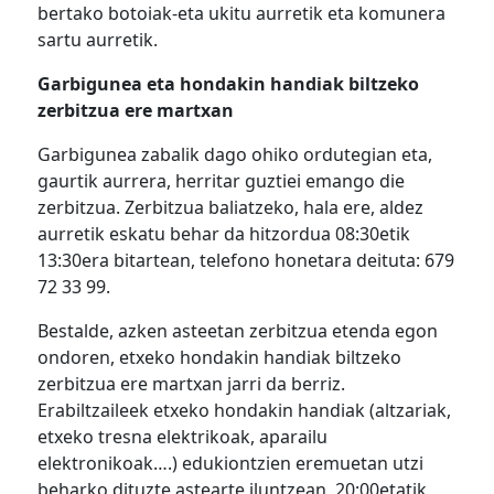
bertako botoiak-eta ukitu aurretik eta komunera
sartu aurretik.
Garbigunea eta hondakin handiak biltzeko
zerbitzua ere martxan
Garbigunea zabalik dago ohiko ordutegian eta,
gaurtik aurrera, herritar guztiei emango die
zerbitzua. Zerbitzua baliatzeko, hala ere, aldez
aurretik eskatu behar da hitzordua 08:30etik
13:30era bitartean, telefono honetara deituta: 679
72 33 99.
Bestalde, azken asteetan zerbitzua etenda egon
ondoren, etxeko hondakin handiak biltzeko
zerbitzua ere martxan jarri da berriz.
Erabiltzaileek etxeko hondakin handiak (altzariak,
etxeko tresna elektrikoak, aparailu
elektronikoak….) edukiontzien eremuetan utzi
beharko dituzte astearte iluntzean, 20:00etatik