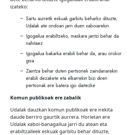
izateko:
Sartu aurretik eskuak garbitu beharko dituzte,
Udalak ate ondoan jarri duen xaboiarekin.
Igogailua erabiltzeko, maskara jantzi behar da
nahitaez
Igogailua bakarka erabili behar da, arau orokor
gisa
Zaintza behar duten pertsonek zaindariarekin
erabili dezakete eta elkarrekin bizi diren
pertsonak ere batera igo daitezke
Komun publikoak ere zabalik
Udalak dauzkan komun publikoak ere irekita
daude berriro gaurtik aurrera. Horietan ere
Udalak xaboi-banagailua jarri du atean eta
erabiltzaileek eskuak garbitu behar dituzte,