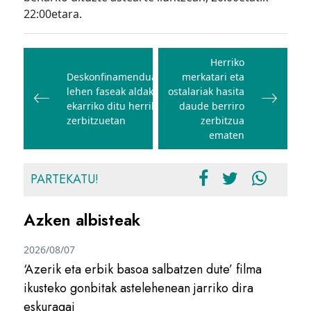
22:00etara.
Bidalketetan
zehar
Herriko
Deskonfinamenduaren
merkatari eta
nabigatu
lehen faseak aldaketak
ostalariak hasita
ekarriko ditu herriko
daude berriro
zerbitzuetan
zerbitzua
ematen
PARTEKATU!
Azken albisteak
2026/08/07
‘Azerik eta erbik basoa salbatzen dute’ filma
ikusteko gonbitak astelehenean jarriko dira
eskuragai