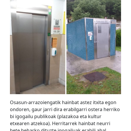
Osasun-arrazoiengatik hainbat astez itxita egon
ondoren, gaur jarri dira erabilgarri ostera herriko
bi igogailu publikoak (plazakoa eta kultur
etxearen atzekoa). Herritarrek hainbat neurri
bete beharko dituzte igogailuak erabili ahal