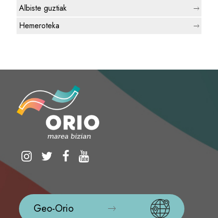
Albiste guztiak
Hemeroteka
Geo-Orio