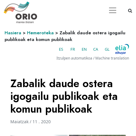
Hasiera
>
Hemeroteka
>
Zabalik daude ostera igogailu
publikoak eta komun publikoak
ES
FR
EN
CA
GL
Itzulpen automatikoa / Machine translation
Zabalik daude ostera
igogailu publikoak eta
komun publikoak
Maiatzak / 11 . 2020