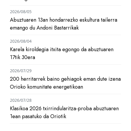
2026/08/05
Abuztuaren 13an hondarrezko eskultura tailerra
emango du Andoni Bastarrikak
2026/08/04
Karela kiroldegia itxita egongo da abuztuaren
17tik 30era
2026/07/29
200 herritarrek baino gehiagok eman dute izena
Orioko komunitate energetikoan
2026/07/28
Klasikoa 2026 txirrindularitza-proba abuztuaren
1ean pasatuko da Oriotik