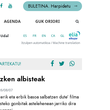
BULETINA. Harpidetu
AGENDA
GUK ORIORI
 Udal
ES
FR
EN
CA
GL
Itzulpen automatikoa / Machine translation
ARTEKATU!
zken albisteak
26/08/07
zerik eta erbik basoa salbatzen dute’ filma
usteko gonbitak astelehenean jarriko dira