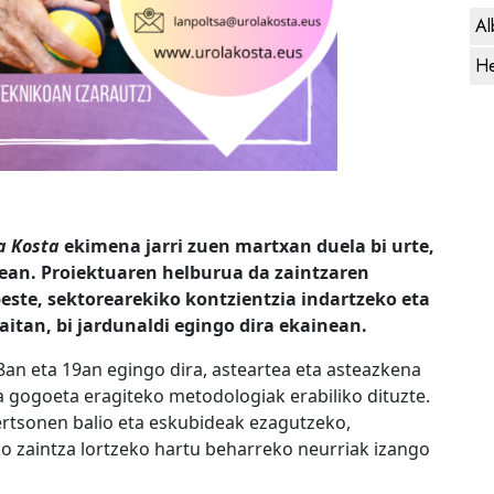
Al
He
a Kosta
ekimena jarri zuen martxan duela bi urte,
nean. Proiektuaren helburua da zaintzaren
este, sektorearekiko kontzientzia indartzeko eta
aitan, bi jardunaldi egingo dira ekainean.
8an eta 19an egingo dira
, asteartea eta asteazkena
a gogoeta eragiteko metodologiak erabiliko dituzte.
rtsonen balio eta eskubideak ezagutzeko,
ko zaintza lortzeko hartu beharreko neurriak izango