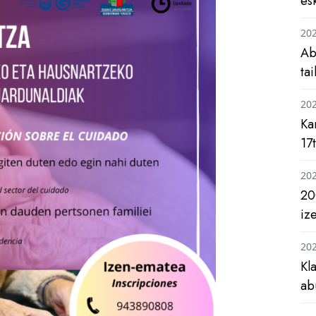
es
20
Ab
ta
20
Ka
17
20
20
iz
20
Kl
ab