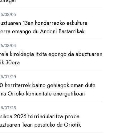
kuragai
26/08/05
uztuaren 13an hondarrezko eskultura
ilerra emango du Andoni Bastarrikak
26/08/04
rela kiroldegia itxita egongo da abuztuaren
tik 30era
26/07/29
0 herritarrek baino gehiagok eman dute
ena Orioko komunitate energetikoan
26/07/28
asikoa 2026 txirrindularitza-proba
uztuaren 1ean pasatuko da Oriotik