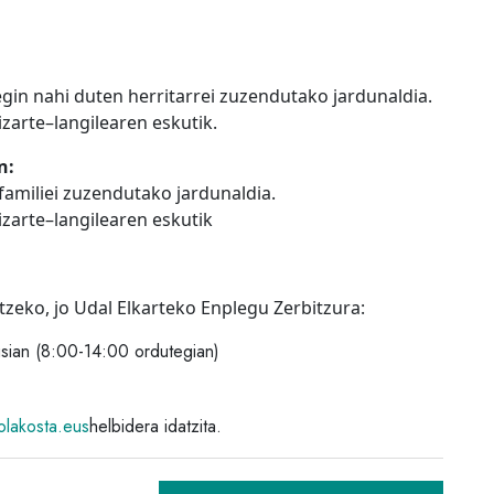
gin nahi duten herritarrei
zuzendutako
jardunaldia.
izarte
–
langilearen eskutik.
n:
amiliei
zuzendutako
jardunaldia.
izarte
–
langilearen eskutik
zeko, jo Udal Elkarteko Enplegu Zerbitzura:
usian (8:00-14:00 ordutegian)
olakosta.eus
helbidera idatzita.