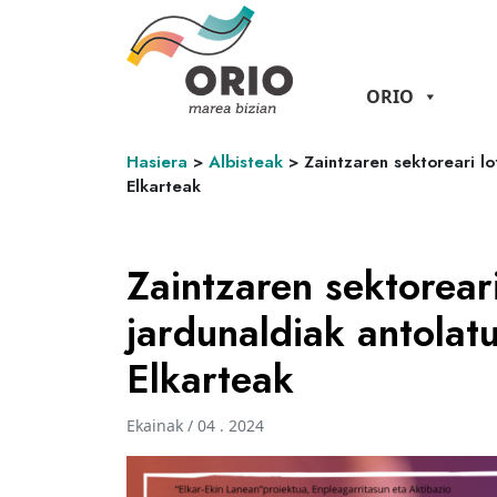
ORIO
Hasiera
>
Albisteak
>
Zaintzaren sektoreari lo
Elkarteak
Zaintzaren sektoreari
jardunaldiak antolat
Elkarteak
Ekainak / 04 . 2024