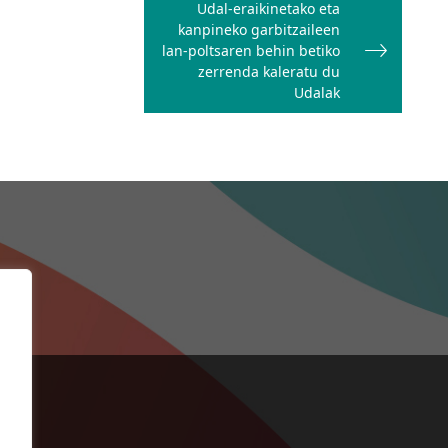
Udal-eraikinetako eta
kanpineko garbitzaileen
lan-poltsaren behin betiko
zerrenda kaleratu du
Udalak