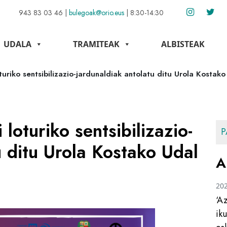
943 83 03 46
|
bulegoak@orio.eus
|
8:30-14:30
UDALA
TRAMITEAK
ALBISTEAK
turiko sentsibilizazio-jardunaldiak antolatu ditu Urola Kostako
 loturiko sentsibilizazio-
P
u ditu Urola Kostako Udal
A
20
‘A
ik