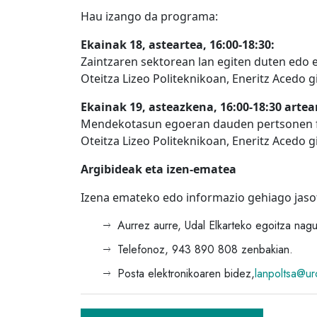
Hau izango da programa:
Ekainak 18, asteartea, 16:00-18:30:
Zaintzaren sektorean lan egiten duten edo e
Oteitza Lizeo Politeknikoan, Eneritz Acedo g
Ekainak 19, asteazkena, 16:00-18:30 artea
Mendekotasun egoeran dauden pertsonen f
Oteitza Lizeo Politeknikoan, Eneritz Acedo g
Argibideak eta izen-ematea
Izena emateko edo informazio gehiago jasot
Aurrez aurre, Udal Elkarteko egoitza nag
Telefonoz, 943 890 808 zenbakian.
Posta elektronikoaren bidez,
lanpoltsa@ur
Bidalketetan