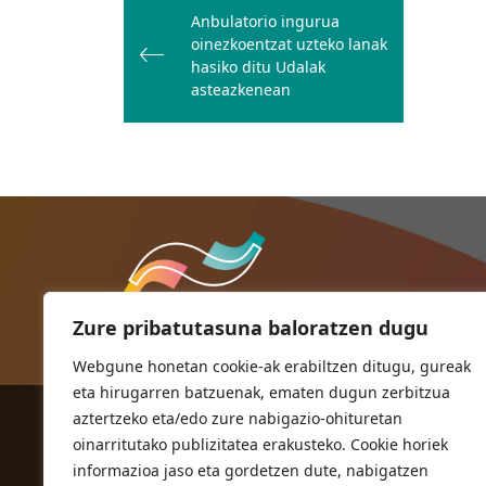
zehar
Anbulatorio ingurua
oinezkoentzat uzteko lanak
nabigatu
hasiko ditu Udalak
asteazkenean
Zure pribatutasuna baloratzen dugu
Webgune honetan cookie-ak erabiltzen ditugu, gureak
eta hirugarren batzuenak, ematen dugun zerbitzua
aztertzeko eta/edo zure nabigazio-ohituretan
ORIOKO UDALA
oinarritutako publizitatea erakusteko. Cookie horiek
Herriko plaza,1
informazioa jaso eta gordetzen dute, nabigatzen
20810 Orio (Gipuzkoa)