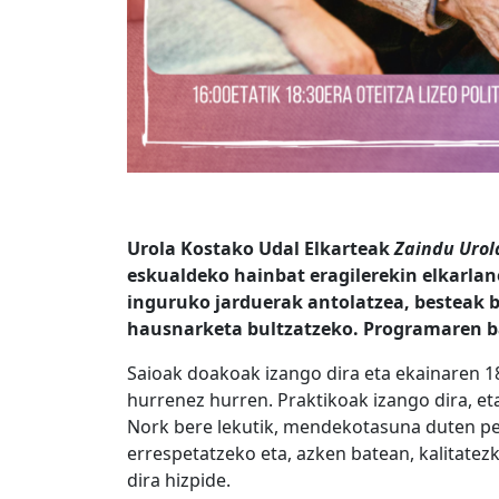
Urola Kostako Udal
Elkarteak
Zaindu Urol
eskualdeko hainbat eragilerekin elkarla
inguruko
jarduerak antolatzea, besteak b
hausnarketa bultzatzeko.
Programaren
b
Saioak doakoak izango dira eta ekainaren 1
hurrenez hurren.
Praktikoak izango dira, et
N
ork bere lekutik, mendekotasuna duten pe
errespetatzeko eta, azken batean, kalitatez
dira hizpide.