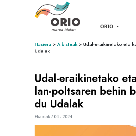
ORIO
Hasiera
>
Albisteak
>
Udal-eraikinetako eta k
Udalak
Udal-eraikinetako et
lan-poltsaren behin 
du Udalak
Ekainak / 04 . 2024