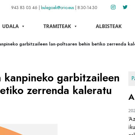
943 83 03 46
|
bulegoak@orio.eus
|
8:30-14:30
UDALA
TRAMITEAK
ALBISTEAK
anpineko garbitzaileen lan-poltsaren behin betiko zerrenda ka
a kanpineko garbitzaileen
P
betiko zerrenda kaleratu
A
20
‘A
ik