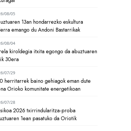
kuragai
26/08/05
uztuaren 13an hondarrezko eskultura
ilerra emango du Andoni Bastarrikak
26/08/04
rela kiroldegia itxita egongo da abuztuaren
tik 30era
26/07/29
0 herritarrek baino gehiagok eman dute
ena Orioko komunitate energetikoan
26/07/28
asikoa 2026 txirrindularitza-proba
uztuaren 1ean pasatuko da Oriotik