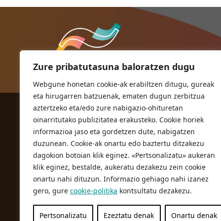
Zure pribatutasuna baloratzen dugu
Webgune honetan cookie-ak erabiltzen ditugu, gureak
eta hirugarren batzuenak, ematen dugun zerbitzua
aztertzeko eta/edo zure nabigazio-ohituretan
ORIOKO UDALA
oinarritutako publizitatea erakusteko. Cookie horiek
Herriko plaza,1
informazioa jaso eta gordetzen dute, nabigatzen
20810 Orio (Gipuzkoa)
duzunean. Cookie-ak onartu edo baztertu ditzakezu
T. 943 83 03 46
dagokion botoian klik eginez. «Pertsonalizatu» aukeran
klik eginez, bestalde, aukeratu dezakezu zein cookie
bulegoak@orio.eus
onartu nahi dituzun. Informazio gehiago nahi izanez
gero, gure
cookie-politika
kontsultatu dezakezu.
Pertsonalizatu
Ezeztatu denak
Onartu denak