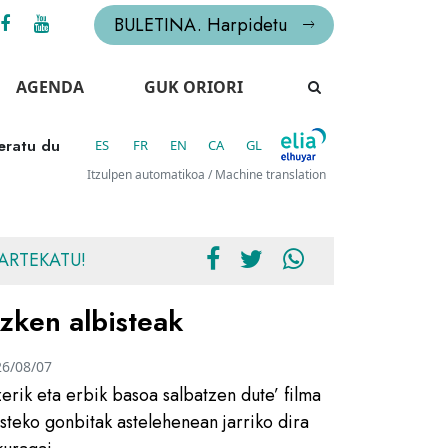
BULETINA. Harpidetu
AGENDA
GUK ORIORI
leratu du
ES
FR
EN
CA
GL
Itzulpen automatikoa / Machine translation
ARTEKATU!
zken albisteak
26/08/07
zerik eta erbik basoa salbatzen dute’ filma
usteko gonbitak astelehenean jarriko dira