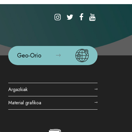
Geo-Orio
Argazkiak
Material grafikoa