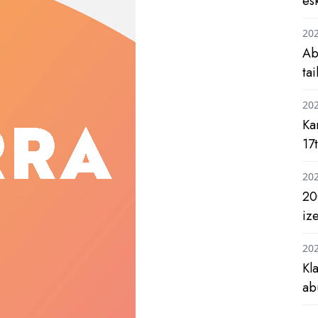
es
20
Ab
ta
20
Ka
17
20
20
iz
20
Kl
ab