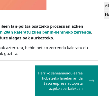
Al
He
ileen lan-poltsa osatzeko prozesuan azken
n 20an kaleratu zuen behin-behineko zerrenda
,
dute alegazioak aurkezteko.
ak aztertuta, behin betiko zerrenda kaleratu du
ak guztira.
Herriko saneamendu-sarea
hobetzeko lanetan ari da
Sasoi enpresa autopista
azpiko aparkalekuan