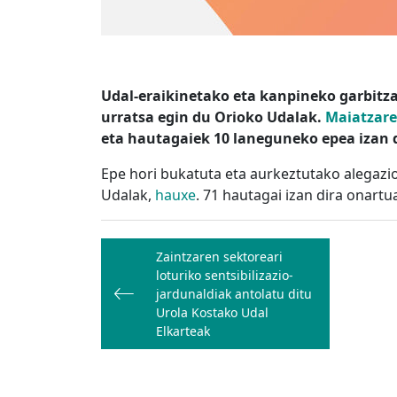
Udal-eraikinetako eta kanpineko garbitza
urratsa egin du Orioko Udalak.
Maiatzare
eta hautagaiek 10 laneguneko epea izan 
Epe hori bukatuta eta aurkeztutako alegazio
Udalak,
hauxe
. 71 hautagai izan dira onartu
Bidalketetan
Zaintzaren sektoreari
zehar
loturiko sentsibilizazio-
nabigatu
jardunaldiak antolatu ditu
Urola Kostako Udal
Elkarteak