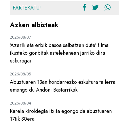
PARTEKATU!
Azken albisteak
2026/08/07
‘Azerik eta erbik basoa salbatzen dute’ filma
ikusteko gonbitak astelehenean jarriko dira
eskuragai
2026/08/05
Abuztuaren 13an hondarrezko eskultura tailerra
emango du Andoni Bastarrikak
2026/08/04
Karela kiroldegia itxita egongo da abuztuaren
17tik 30era