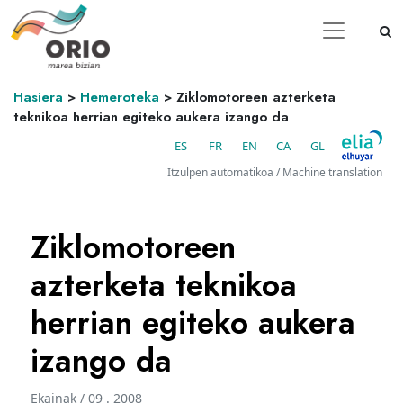
Hasiera
>
Hemeroteka
>
Ziklomotoreen azterketa
teknikoa herrian egiteko aukera izango da
ES
FR
EN
CA
GL
Itzulpen automatikoa / Machine translation
Ziklomotoreen
azterketa teknikoa
herrian egiteko aukera
izango da
Ekainak / 09 . 2008