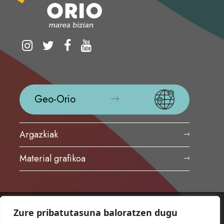
Geo-Orio
Argazkiak
Material grafikoa
Zure pribatutasuna baloratzen dugu
ORIOKO UDALA