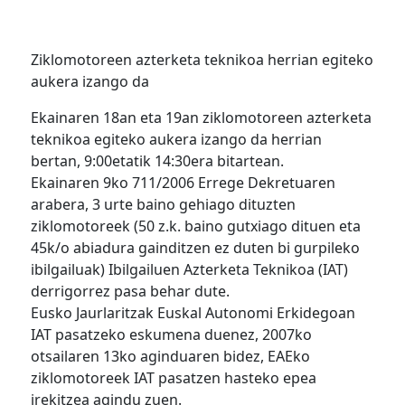
Ziklomotoreen azterketa teknikoa herrian egiteko
aukera izango da
Ekainaren 18an eta 19an ziklomotoreen azterketa
teknikoa egiteko aukera izango da herrian
bertan, 9:00etatik 14:30era bitartean.
Ekainaren 9ko 711/2006 Errege Dekretuaren
arabera, 3 urte baino gehiago dituzten
ziklomotoreek (50 z.k. baino gutxiago dituen eta
45k/o abiadura gainditzen ez duten bi gurpileko
ibilgailuak) Ibilgailuen Azterketa Teknikoa (IAT)
derrigorrez pasa behar dute.
Eusko Jaurlaritzak Euskal Autonomi Erkidegoan
IAT pasatzeko eskumena duenez, 2007ko
otsailaren 13ko aginduaren bidez, EAEko
ziklomotoreek IAT pasatzen hasteko epea
irekitzea agindu zuen.