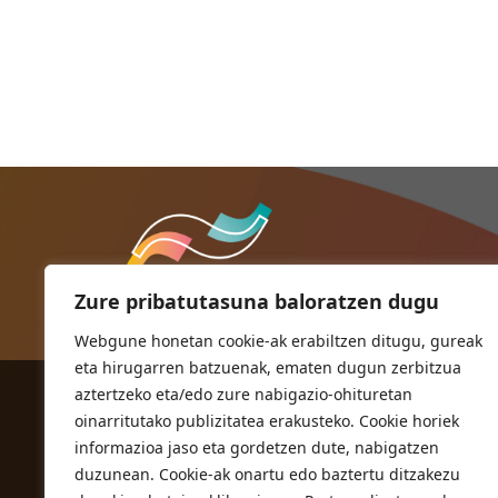
Zure pribatutasuna baloratzen dugu
Webgune honetan cookie-ak erabiltzen ditugu, gureak
eta hirugarren batzuenak, ematen dugun zerbitzua
aztertzeko eta/edo zure nabigazio-ohituretan
ORIOKO UDALA
oinarritutako publizitatea erakusteko. Cookie horiek
Herriko plaza,1
informazioa jaso eta gordetzen dute, nabigatzen
20810 Orio (Gipuzkoa)
duzunean. Cookie-ak onartu edo baztertu ditzakezu
T. 943 83 03 46