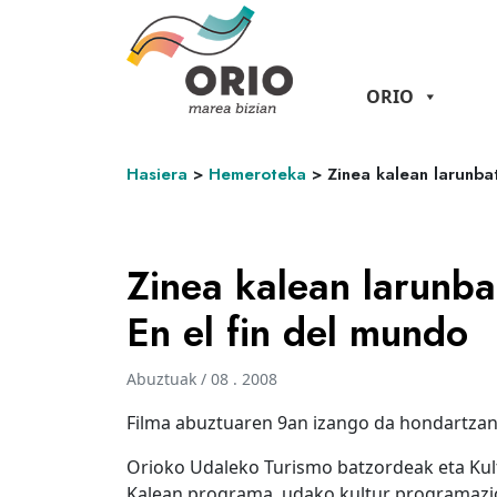
ORIO
Hasiera
>
Hemeroteka
>
Zinea kalean larunbat
Zinea kalean larunba
En el fin del mundo
Abuztuak / 08 . 2008
Filma abuztuaren 9an izango da hondartzan
Orioko Udaleko Turismo batzordeak eta Kul
Kalean programa, udako kultur programazi