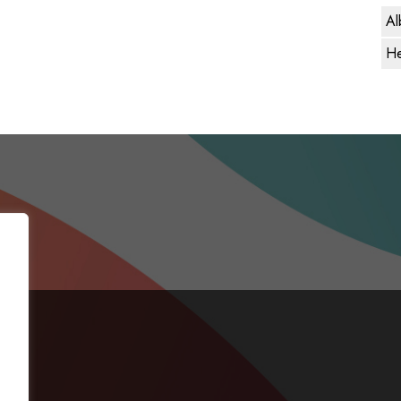
Al
He