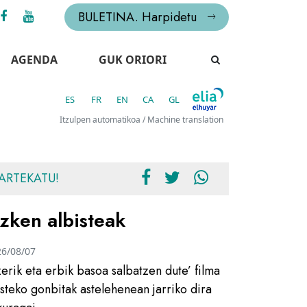
BULETINA. Harpidetu
AGENDA
GUK ORIORI
ES
FR
EN
CA
GL
Itzulpen automatikoa / Machine translation
ARTEKATU!
zken albisteak
26/08/07
zerik eta erbik basoa salbatzen dute’ filma
usteko gonbitak astelehenean jarriko dira