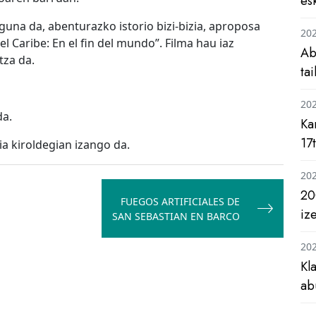
es
una da, abenturazko istorio bizi-bizia, aproposa
20
el Caribe: En el fin del mundo”. Filma hau iaz
Ab
tza da.
ta
20
da.
Ka
17
ia kiroldegian izango da.
20
20
FUEGOS ARTIFICIALES DE
iz
SAN SEBASTIAN EN BARCO
20
Kl
ab