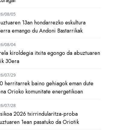
kuragai
26/08/05
uztuaren 13an hondarrezko eskultura
ilerra emango du Andoni Bastarrikak
26/08/04
rela kiroldegia itxita egongo da abuztuaren
tik 30era
26/07/29
0 herritarrek baino gehiagok eman dute
ena Orioko komunitate energetikoan
26/07/28
asikoa 2026 txirrindularitza-proba
uztuaren 1ean pasatuko da Oriotik