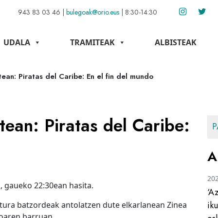
943 83 03 46
|
bulegoak@orio.eus
|
8:30-14:30
UDALA
TRAMITEAK
ALBISTEAK
ean: Piratas del Caribe: En el fin del mundo
tean: Piratas del Caribe:
P
A
20
, gaueko 22:30ean hasita.
‘A
ik
tura batzordeak antolatzen dute elkarlanean Zinea
oaren barruan.