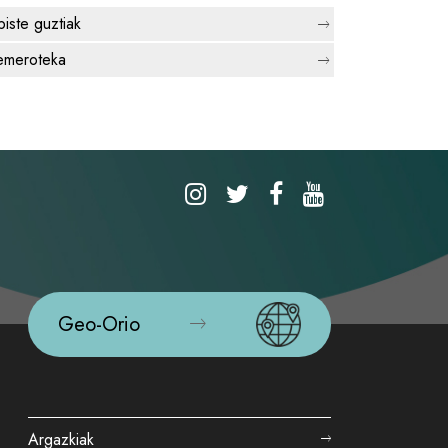
biste guztiak
meroteka
Geo-Orio
Argazkiak