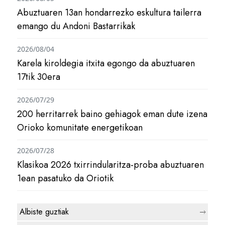
Abuztuaren 13an hondarrezko eskultura tailerra
emango du Andoni Bastarrikak
2026/08/04
Karela kiroldegia itxita egongo da abuztuaren
17tik 30era
2026/07/29
200 herritarrek baino gehiagok eman dute izena
Orioko komunitate energetikoan
2026/07/28
Klasikoa 2026 txirrindularitza-proba abuztuaren
1ean pasatuko da Oriotik
Albiste guztiak