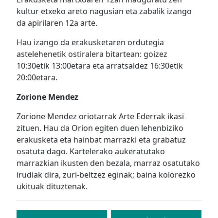
kultur etxeko areto nagusian eta zabalik izango
da apirilaren 12a arte.
Hau izango da erakusketaren ordutegia
astelehenetik ostiralera bitartean: goizez
10:30etik 13:00etara eta arratsaldez 16:30etik
20:00etara.
Zorione Mendez
Zorione Mendez oriotarrak Arte Ederrak ikasi
zituen. Hau da Orion egiten duen lehenbiziko
erakusketa eta hainbat marrazki eta grabatuz
osatuta dago. Kartelerako aukeratutako
marrazkian ikusten den bezala, marraz osatutako
irudiak dira, zuri-beltzez eginak; baina kolorezko
ukituak dituztenak.
Bidalketetan