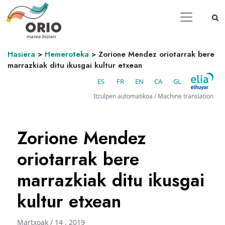
Hasiera
>
Hemeroteka
>
Zorione Mendez oriotarrak bere
marrazkiak ditu ikusgai kultur etxean
ES
FR
EN
CA
GL
Itzulpen automatikoa / Machine translation
Zorione Mendez
oriotarrak bere
marrazkiak ditu ikusgai
kultur etxean
Martxoak / 14 . 2019