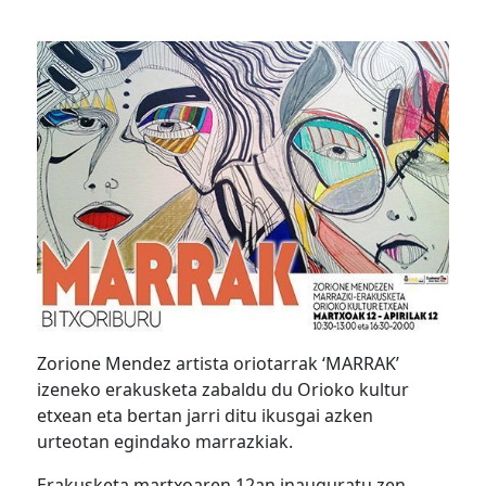
Zorione Mendez artista oriotarrak ‘MARRAK’
izeneko erakusketa zabaldu du Orioko kultur
etxean eta bertan jarri ditu ikusgai azken
urteotan egindako marrazkiak.
Erakusketa martxoaren 12an inauguratu zen