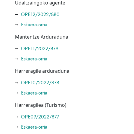
Udaltzaingoko agente
OPE12/2022/880
Eskaera-orria
Mantentze Arduraduna
OPE11/2022/879
Eskaera-orria
Harreragile arduraduna
OPE10/2022/878
Eskaera-orria
Harreragilea (Turismo)
OPE09/2022/877
Eskaera-orria