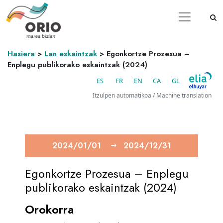
Hasiera
>
Lan eskaintzak
>
Egonkortze Prozesua –
Enplegu publikorako eskaintzak (2024)
ES
FR
EN
CA
GL
Itzulpen automatikoa / Machine translation
2024/01/01
2024/12/31
Egonkortze Prozesua – Enplegu
publikorako eskaintzak (2024)
Orokorra