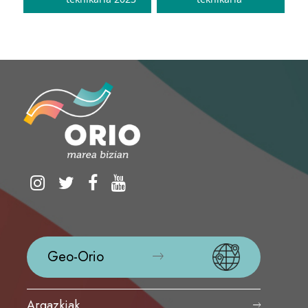
Geo-Orio
Argazkiak