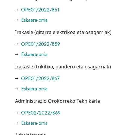
OPE01/2022/861
Eskaera-orria
Irakasle (gitarra elektrikoa eta osagarriak)
OPE01/2022/859
Eskaera-orria
Irakasle (trikitixa, pandero eta osagarriak)
OPE01/2022/867
Eskaera-orria
Administrazio Orokorreko Teknikaria
OPE02/2022/869
Eskaera-orria