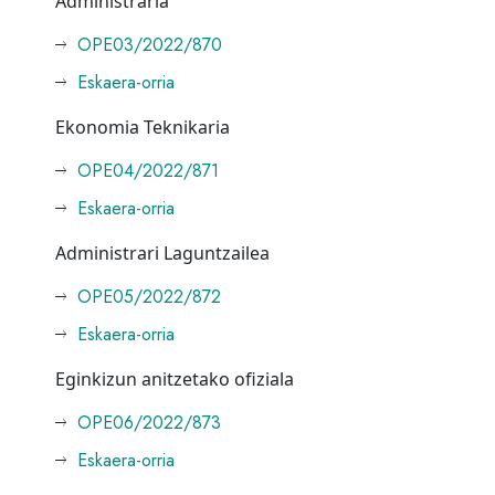
Administraria
OPE03/2022/870
Eskaera-orria
Ekonomia Teknikaria
OPE04/2022/871
Eskaera-orria
Administrari Laguntzailea
OPE05/2022/872
Eskaera-orria
Eginkizun anitzetako ofiziala
OPE06/2022/873
Eskaera-orria