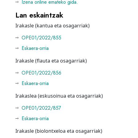
Izena online emateko gida
.
Lan eskaintzak
Irakasle (kantua eta osagarriak)
OPE01/2022/855
Eskaera-orria
Irakasle (flauta eta osagarriak)
OPE01/2022/856
Eskaera-orria
Irakaslea (eskusoinua eta osagarriak)
OPE01/2022/857
Eskaera-orria
Irakasle (biolontxeloa eta osagarriak)