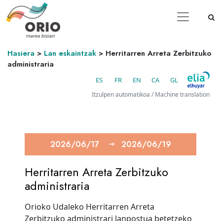
Hasiera
>
Lan eskaintzak
>
Herritarren Arreta Zerbitzuko
administraria
ES
FR
EN
CA
GL
Itzulpen automatikoa / Machine translation
2026/06/17
2026/06/19
Herritarren Arreta Zerbitzuko
administraria
Orioko Udaleko Herritarren Arreta
Zerbitzuko administrari lanpostua betetzeko