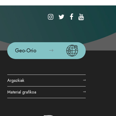
Geo-Orio
Argazkiak
Material grafikoa