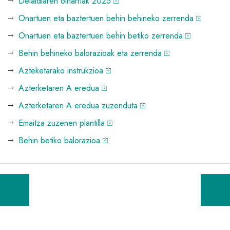
Deialdiaren oinarriak 2025
Onartuen eta baztertuen behin behineko zerrenda
Onartuen eta baztertuen behin betiko zerrenda
Behin behineko balorazioak eta zerrenda
Azteketarako instrukzioa
Azterketaren A eredua
Azterketaren A eredua zuzenduta
Emaitza zuzenen plantilla
Behin betiko balorazioa