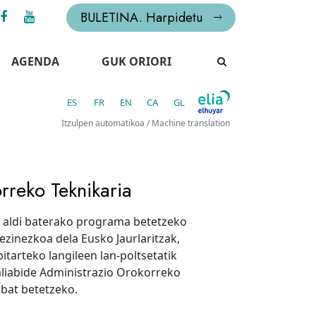
BULETINA. Harpidetu
AGENDA
GUK ORIORI
ES
FR
EN
CA
GL
Itzulpen automatikoa / Machine translation
rreko Teknikaria
 aldi baterako programa betetzeko
ezinezkoa dela Eusko Jaurlaritzak,
tarteko langileen lan-poltsetatik
baliabide Administrazio Orokorreko
 bat betetzeko.