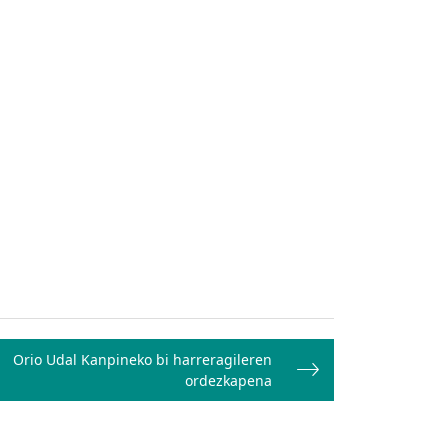
Orio Udal Kanpineko bi harreragileren
ordezkapena