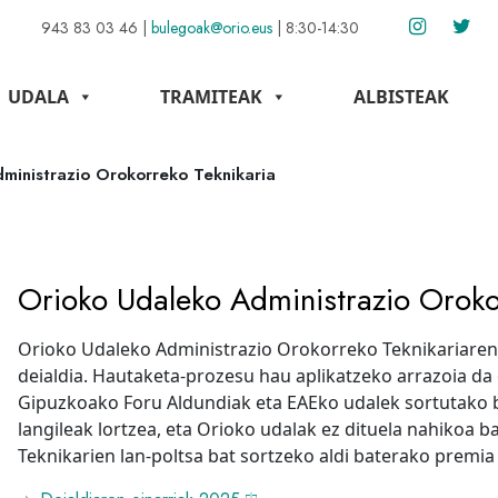
943 83 03 46
|
bulegoak@orio.eus
|
8:30-14:30
UDALA
TRAMITEAK
ALBISTEAK
ministrazio Orokorreko Teknikaria
Orioko Udaleko Administrazio Oroko
Orioko Udaleko Administrazio Orokorreko Teknikariaren
deialdia. Hautaketa-prozesu hau aplikatzeko arrazoia da 
Gipuzkoako Foru Aldundiak eta EAEko udalek sortutako bi
langileak lortzea, eta Orioko udalak ez dituela nahikoa 
Teknikarien lan-poltsa bat sortzeko aldi baterako premia