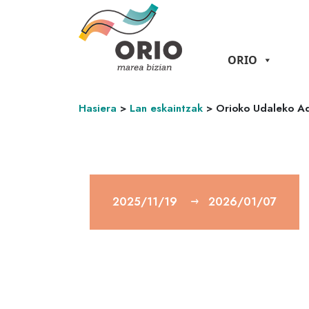
ORIO
Hasiera
>
Lan eskaintzak
>
Orioko Udaleko Ad
2025/11/19
2026/01/07