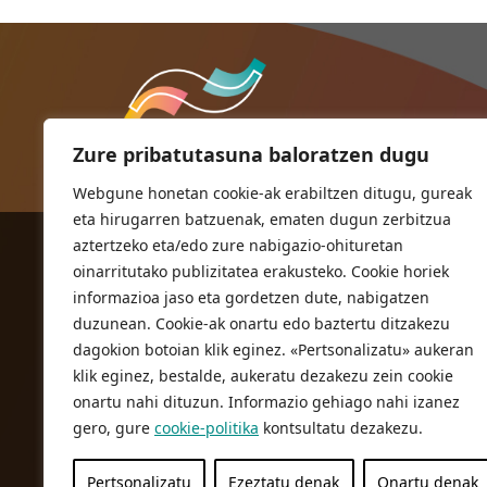
Zure pribatutasuna baloratzen dugu
Webgune honetan cookie-ak erabiltzen ditugu, gureak
eta hirugarren batzuenak, ematen dugun zerbitzua
aztertzeko eta/edo zure nabigazio-ohituretan
ORIOKO UDALA
oinarritutako publizitatea erakusteko. Cookie horiek
Herriko plaza,1
informazioa jaso eta gordetzen dute, nabigatzen
20810 Orio (Gipuzkoa)
duzunean. Cookie-ak onartu edo baztertu ditzakezu
T. 943 83 03 46
dagokion botoian klik eginez. «Pertsonalizatu» aukeran
klik eginez, bestalde, aukeratu dezakezu zein cookie
bulegoak@orio.eus
onartu nahi dituzun. Informazio gehiago nahi izanez
gero, gure
cookie-politika
kontsultatu dezakezu.
Pertsonalizatu
Ezeztatu denak
Onartu denak