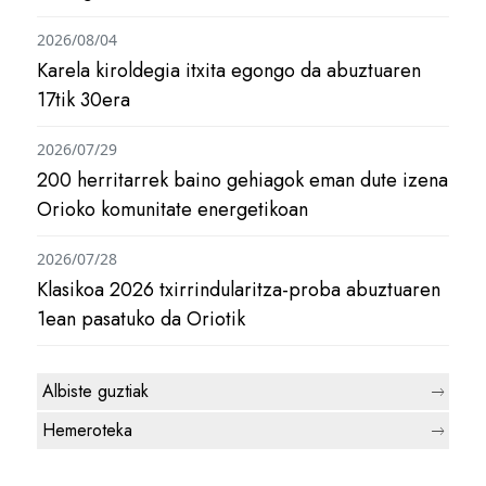
2026/08/04
Karela kiroldegia itxita egongo da abuztuaren
17tik 30era
2026/07/29
200 herritarrek baino gehiagok eman dute izena
Orioko komunitate energetikoan
2026/07/28
Klasikoa 2026 txirrindularitza-proba abuztuaren
1ean pasatuko da Oriotik
Albiste guztiak
Hemeroteka