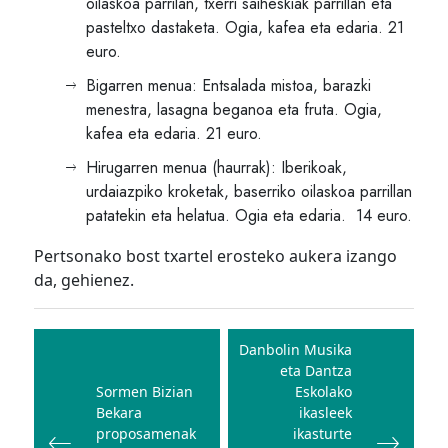
oilaskoa parrilan, txerri saiheskiak parrillan eta
pasteltxo dastaketa. Ogia, kafea eta edaria. 21
euro.
Bigarren menua: Entsalada mistoa, barazki
menestra, lasagna beganoa eta fruta. Ogia,
kafea eta edaria. 21 euro.
Hirugarren menua (haurrak): Iberikoak,
urdaiazpiko kroketak, baserriko oilaskoa parrillan
patatekin eta helatua. Ogia eta edaria. 14 euro.
Pertsonako bost txartel erosteko aukera izango
da, gehienez.
Bidalketetan
zehar
Danbolin Musika
eta Dantza
nabigatu
Sormen Bizian
Eskolako
Bekara
ikasleek
proposamenak
ikasturte