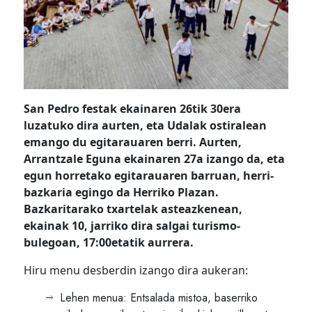
San Pedro festak ekainaren 26tik 30era
luzatuko dira aurten, eta Udalak ostiralean
emango du egitarauaren berri. Aurten,
Arrantzale Eguna ekainaren 27a izango da, eta
egun horretako egitarauaren barruan, herri-
bazkaria egingo da Herriko Plazan.
Bazkaritarako txartelak asteazkenean,
ekainak 10, jarriko dira salgai turismo-
bulegoan, 17:00etatik aurrera.
Hiru menu desberdin izango dira aukeran:
Lehen menua: Entsalada mistoa, baserriko