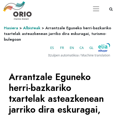
Hasiera
>
Albisteak
>
Arrantzale Eguneko herri-bazkariko
txartelak asteazkenean jarriko dira eskuragai, turismo-
bulegoan
ES
FR
EN
CA
GL
Itzulpen automatikoa / Machine translation
Arrantzale Eguneko
herri-bazkariko
txartelak asteazkenean
jarriko dira eskuragai,