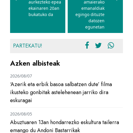
aurkezteko epea
amaierako
ekainaren 20an
emanaldiak
bukatuko da
egingo dituzte
datozen
egunetan
PARTEKATU!
Azken albisteak
2026/08/07
‘Azerik eta erbik basoa salbatzen dute’ filma
ikusteko gonbitak astelehenean jarriko dira
eskuragai
2026/08/05
Abuztuaren 13an hondarrezko eskultura tailerra
emango du Andoni Bastarrikak