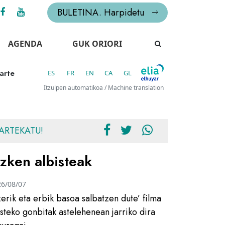
BULETINA. Harpidetu
AGENDA
GUK ORIORI
arte
ES
FR
EN
CA
GL
Itzulpen automatikoa / Machine translation
ARTEKATU!
zken albisteak
26/08/07
zerik eta erbik basoa salbatzen dute’ filma
usteko gonbitak astelehenean jarriko dira