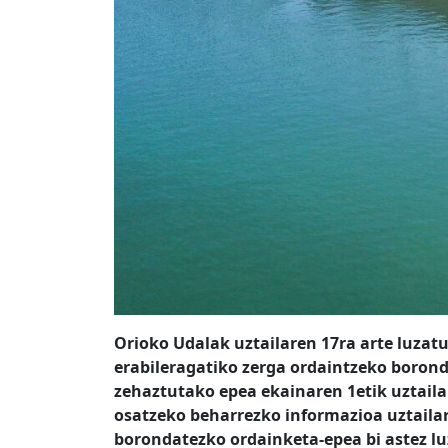
Orioko Udalak uztailaren 17ra arte luza
erabileragatiko zerga ordaintzeko borond
zehaztutako epea ekainaren 1etik uztaila
osatzeko beharrezko informazioa uztailar
borondatezko ordainketa-epea bi astez lu