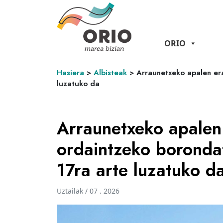
ORIO
Hasiera
>
Albisteak
>
Arraunetxeko apalen er
luzatuko da
Arraunetxeko apalen 
ordaintzeko boronda
17ra arte luzatuko d
Uztailak / 07 . 2026