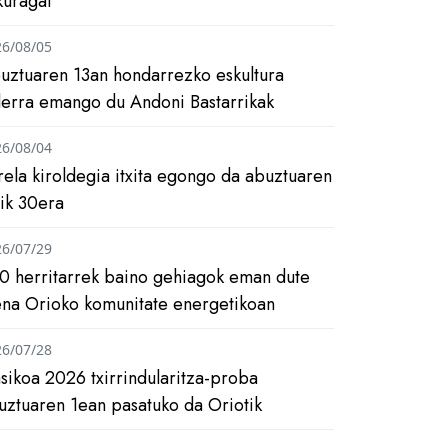
kuragai
26/08/05
uztuaren 13an hondarrezko eskultura
ilerra emango du Andoni Bastarrikak
26/08/04
rela kiroldegia itxita egongo da abuztuaren
tik 30era
26/07/29
0 herritarrek baino gehiagok eman dute
ena Orioko komunitate energetikoan
26/07/28
asikoa 2026 txirrindularitza-proba
uztuaren 1ean pasatuko da Oriotik