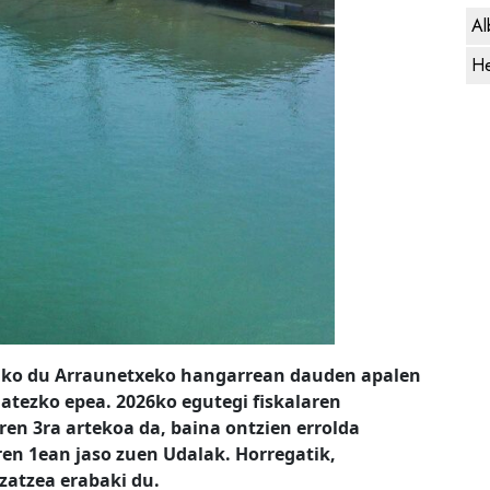
Al
He
tuko du Arraunetxeko hangarrean dauden apalen
atezko epea. 2026ko egutegi fiskalaren
ren 3ra artekoa da, baina ontzien errolda
en 1ean jaso zuen Udalak. Horregatik,
zatzea erabaki du.