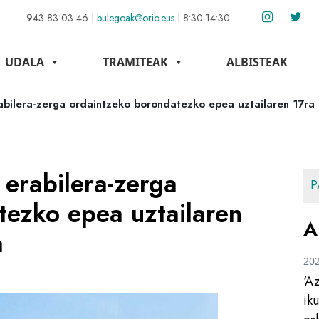
943 83 03 46
|
bulegoak@orio.eus
|
8:30-14:30
UDALA
TRAMITEAK
ALBISTEAK
abilera-zerga ordaintzeko borondatezko epea uztailaren 17ra 
erabilera-zerga
P
tezko epea uztailaren
A
a
20
‘A
ik