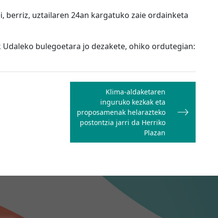
i, berriz, uztailaren 24an kargatuko zaie ordainketa
 Udaleko bulegoetara jo dezakete, ohiko ordutegian:
Klima-aldaketaren
inguruko kezkak eta
proposamenak helarazteko
postontzia jarri da Herriko
Plazan