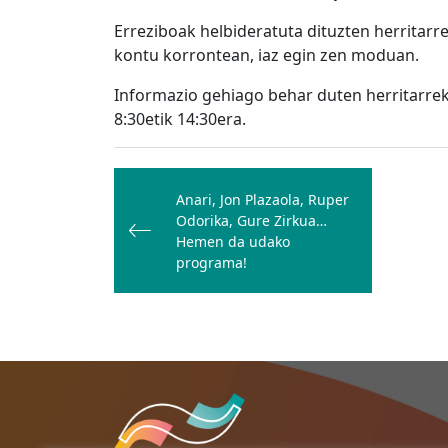
Erreziboak helbideratuta dituzten herritarre
kontu korrontean, iaz egin zen moduan.
Informazio gehiago behar duten herritarrek
8:30etik 14:30era.
Bidalketetan
zehar
Anari, Jon Plazaola, Ruper
Odorika, Gure Zirkua…
nabigatu
Hemen da udako
programa!