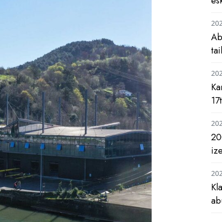
es
20
Ab
ta
20
Ka
17
20
20
iz
20
Kl
ab