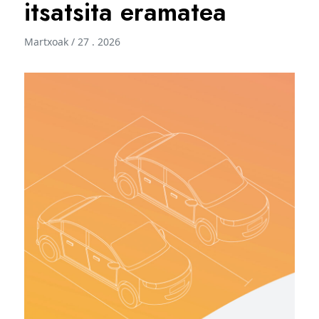
itsatsita eramatea
Martxoak / 27 . 2026