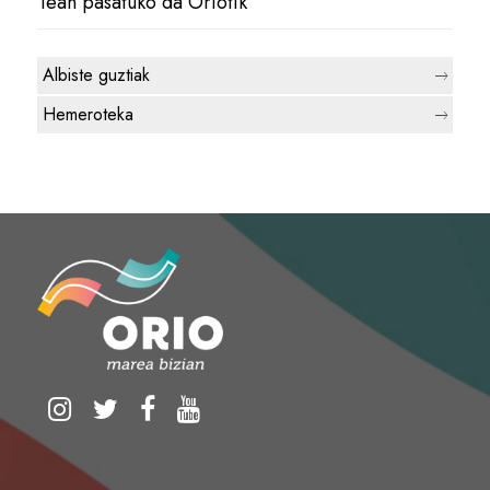
1ean pasatuko da Oriotik
Albiste guztiak
Hemeroteka