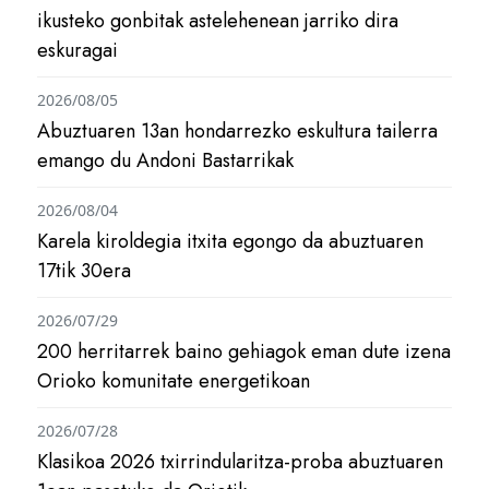
ikusteko gonbitak astelehenean jarriko dira
eskuragai
2026/08/05
Abuztuaren 13an hondarrezko eskultura tailerra
emango du Andoni Bastarrikak
2026/08/04
Karela kiroldegia itxita egongo da abuztuaren
17tik 30era
2026/07/29
200 herritarrek baino gehiagok eman dute izena
Orioko komunitate energetikoan
2026/07/28
Klasikoa 2026 txirrindularitza-proba abuztuaren