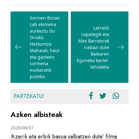
Bidalketetan
zehar
Sormen Bizian
Lab ekimena
nabigatu
Larraitz
aurkeztu du
Lopetegik eta
Orioko
Alex Barrancok
Hezkuntza
irabazi dute
Mahaiak, haur
Balearen
eta gazteen
Eguneko kartel-
sormena
lehiaketa
euskaratik
pizteko
PARTEKATU!
Azken albisteak
2026/08/07
‘Azerik eta erbik basoa salbatzen dute’ filma