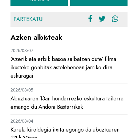
PARTEKATU!
Azken albisteak
2026/08/07
‘Azerik eta erbik basoa salbatzen dute’ filma
ikusteko gonbitak astelehenean jarriko dira
eskuragai
2026/08/05
Abuztuaren 13an hondarrezko eskultura tailerra
emango du Andoni Bastarrikak
2026/08/04
Karela kiroldegia itxita egongo da abuztuaren
17tik 30era