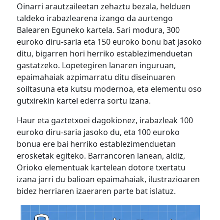
Oinarri arautzaileetan zehaztu bezala, helduen
taldeko irabazlearena izango da aurtengo
Balearen Eguneko kartela. Sari modura, 300
euroko diru-saria eta 150 euroko bonu bat jasoko
ditu, bigarren hori herriko establezimenduetan
gastatzeko. Lopetegiren lanaren inguruan,
epaimahaiak azpimarratu ditu diseinuaren
soiltasuna eta kutsu modernoa, eta elementu oso
gutxirekin kartel ederra sortu izana.
Haur eta gaztetxoei dagokionez, irabazleak 100
euroko diru-saria jasoko du, eta 100 euroko
bonua ere bai herriko establezimenduetan
erosketak egiteko. Barrancoren lanean, aldiz,
Orioko elementuak kartelean dotore txertatu
izana jarri du balioan epaimahaiak, ilustrazioaren
bidez herriaren izaeraren parte bat islatuz.