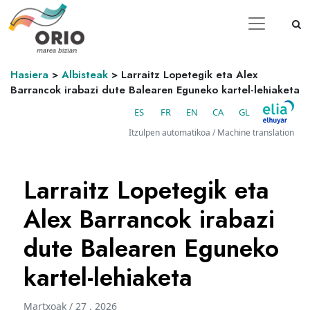
Hasiera
>
Albisteak
>
Larraitz Lopetegik eta Alex
Barrancok irabazi dute Balearen Eguneko kartel-lehiaketa
ES
FR
EN
CA
GL
Itzulpen automatikoa / Machine translation
Larraitz Lopetegik eta
Alex Barrancok irabazi
dute Balearen Eguneko
kartel-lehiaketa
Martxoak / 27 . 2026