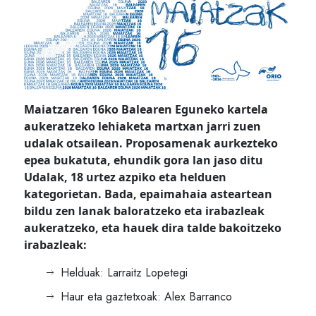
Maiatzaren 16ko Balearen Eguneko kartela
aukeratzeko lehiaketa martxan jarri zuen
udalak otsailean. Proposamenak aurkezteko
epea bukatuta, ehundik gora lan jaso ditu
Udalak, 18 urtez azpiko eta helduen
kategorietan. Bada, epaimahaia asteartean
bildu zen lanak baloratzeko eta irabazleak
aukeratzeko, eta hauek dira talde bakoitzeko
irabazleak:
Helduak: Larraitz Lopetegi
Haur eta gaztetxoak: Alex Barranco