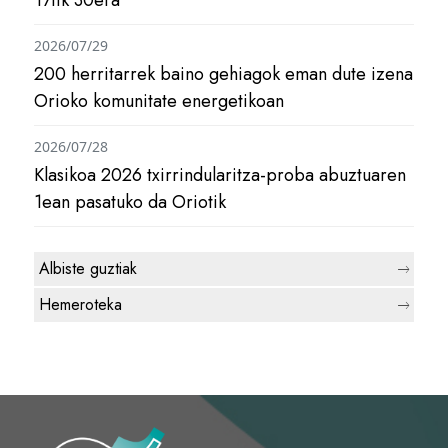
2026/07/29
200 herritarrek baino gehiagok eman dute izena
Orioko komunitate energetikoan
2026/07/28
Klasikoa 2026 txirrindularitza-proba abuztuaren
1ean pasatuko da Oriotik
Albiste guztiak
Hemeroteka