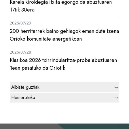
Karela kiroldegia itxita egongo da abuztuaren
17tik 30era
2026/07/29
200 herritarrek baino gehiagok eman dute izena
Orioko komunitate energetikoan
2026/07/28
Klasikoa 2026 txirrindularitza-proba abuztuaren
1ean pasatuko da Oriotik
Albiste guztiak
Hemeroteka