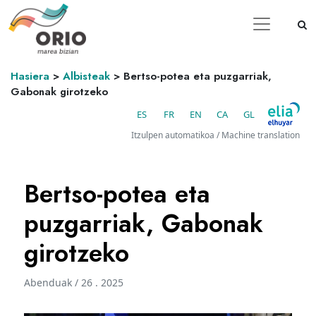
Hasiera
>
Albisteak
>
Bertso-potea eta puzgarriak,
Gabonak girotzeko
ES
FR
EN
CA
GL
Itzulpen automatikoa / Machine translation
Bertso-potea eta
puzgarriak, Gabonak
girotzeko
Abenduak / 26 . 2025