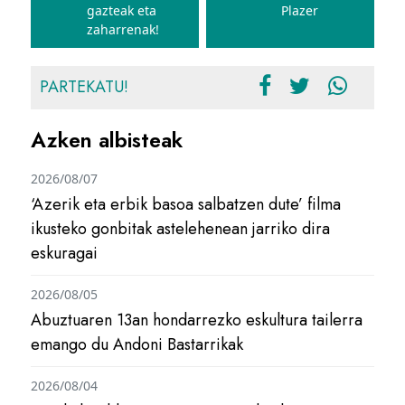
gazteak eta
Plazer
zaharrenak!
PARTEKATU!
Azken albisteak
2026/08/07
‘Azerik eta erbik basoa salbatzen dute’ filma
ikusteko gonbitak astelehenean jarriko dira
eskuragai
2026/08/05
Abuztuaren 13an hondarrezko eskultura tailerra
emango du Andoni Bastarrikak
2026/08/04