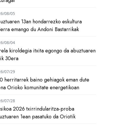
kuragai
26/08/05
uztuaren 13an hondarrezko eskultura
ilerra emango du Andoni Bastarrikak
26/08/04
rela kiroldegia itxita egongo da abuztuaren
tik 30era
26/07/29
0 herritarrek baino gehiagok eman dute
ena Orioko komunitate energetikoan
26/07/28
asikoa 2026 txirrindularitza-proba
uztuaren 1ean pasatuko da Oriotik