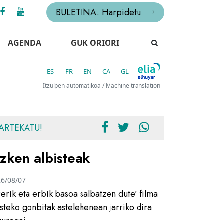
BULETINA. Harpidetu
AGENDA
GUK ORIORI
ES
FR
EN
CA
GL
Itzulpen automatikoa / Machine translation
ARTEKATU!
zken albisteak
26/08/07
zerik eta erbik basoa salbatzen dute’ filma
usteko gonbitak astelehenean jarriko dira