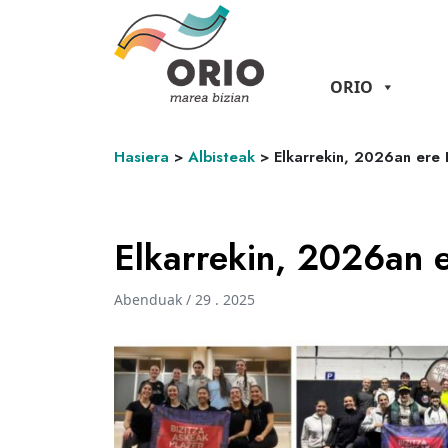
ORIO
Hasiera
>
Albisteak
>
Elkarrekin, 2026an ere 
Elkarrekin, 2026an e
Abenduak / 29 . 2025