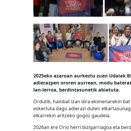
2025eko azaroan aurkeztu zuen Udalak Bi
adierazpen ororen aurrean, modu baterat
lan-lerroa, berdintasunetik abiatuta.
Ordutik, hainbat izan dira ekimenarekin bat
eskertuta dago adierazi duten elkartasunaga
elkarrekin aritzeko gogoz gaudela.
2026an ere Orio herri bizigarriagoa eta ber