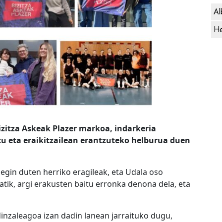
Al
He
zitza Askeak Plazer markoa, indarkeria
u eta eraikitzailean erantzuteko helburua duen
 egin duten herriko eragileak, eta Udala oso
tik, argi erakusten baitu erronka denona dela, eta
dinzaleagoa izan dadin lanean jarraituko dugu,