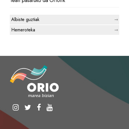
1ean pasatuko da Oriotik
Albiste guztiak
Hemeroteka