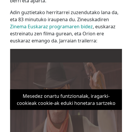
berri eta aparta.
Adin guztietako herritarrei zuzendutako lana da,
eta 83 minutuko iraupena du. Zineuskadiren
Zinema Euskaraz programaren bidez
, euskaraz
estreinatu zen filma gurean, eta Orion ere
euskaraz emango da. Jarraian trailerra:
Mesedez onartu funtzionalak, iragarki-
cookieak cookie-ak eduki honetara sartzeko