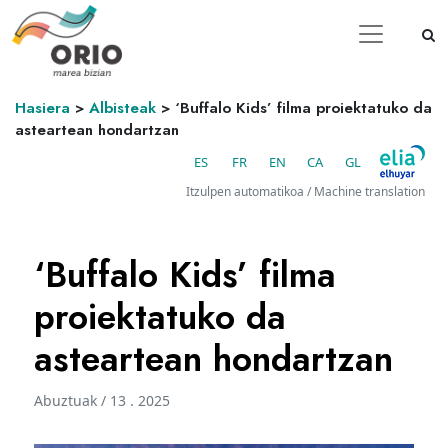
Hasiera
>
Albisteak
>
‘Buffalo Kids’ filma proiektatuko da
asteartean hondartzan
ES
FR
EN
CA
GL
Itzulpen automatikoa / Machine translation
‘Buffalo Kids’ filma
proiektatuko da
asteartean hondartzan
Abuztuak / 13 . 2025