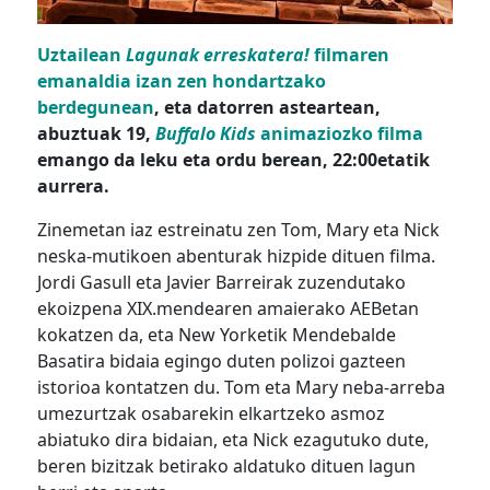
Uztailean
Lagunak erreskatera!
filmaren
emanaldia izan zen hondartzako
berdegunean
, eta datorren asteartean,
abuztuak 19,
Buffalo Kids
animaziozko filma
emango da leku eta ordu berean, 22:00etatik
aurrera.
Zinemetan iaz estreinatu zen Tom, Mary eta Nick
neska-mutikoen abenturak hizpide dituen filma.
Jordi Gasull eta Javier Barreirak zuzendutako
ekoizpena XIX.mendearen amaierako AEBetan
kokatzen da, eta New Yorketik Mendebalde
Basatira bidaia egingo duten polizoi gazteen
istorioa kontatzen du. Tom eta Mary neba-arreba
umezurtzak osabarekin elkartzeko asmoz
abiatuko dira bidaian, eta Nick ezagutuko dute,
beren bizitzak betirako aldatuko dituen lagun