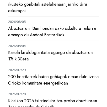
ikusteko gonbitak astelehenean jarriko dira
eskuragai
2026/08/05
Abuztuaren 13an hondarrezko eskultura tailerra
emango du Andoni Bastarrikak
2026/08/04
Karela kiroldegia itxita egongo da abuztuaren
17tik 30era
2026/07/29
200 herritarrek baino gehiagok eman dute izena
Orioko komunitate energetikoan
2026/07/28
Klasikoa 2026 txirrindularitza-proba abuztuaren