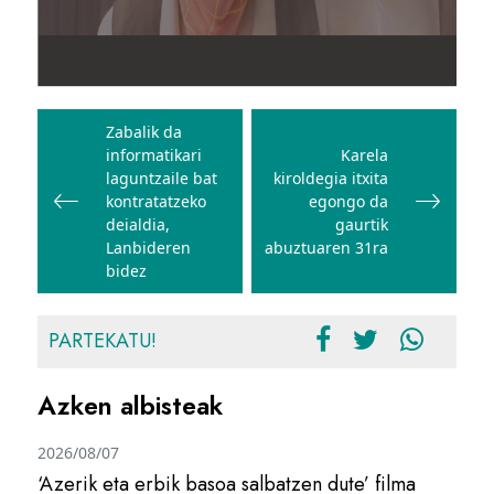
Bidalketetan
zehar
Zabalik da
informatikari
Karela
nabigatu
laguntzaile bat
kiroldegia itxita
kontratatzeko
egongo da
deialdia,
gaurtik
Lanbideren
abuztuaren 31ra
bidez
PARTEKATU!
Azken albisteak
2026/08/07
‘Azerik eta erbik basoa salbatzen dute’ filma