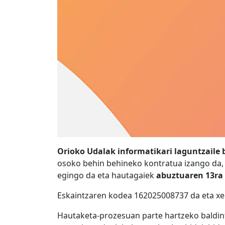
Orioko Udalak informatikari laguntzaile 
osoko behin behineko kontratua izango da,
egingo da eta hautagaiek
abuztuaren 13ra 
Eskaintzaren kodea 162025008737 da eta x
Hautaketa-prozesuan parte hartzeko baldint