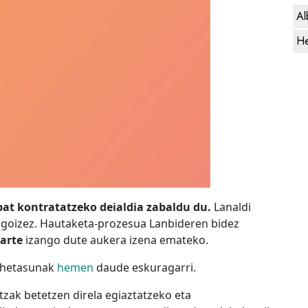
Al
He
bat kontratatzeko deialdia zabaldu du.
Lanaldi
 goizez. Hautaketa-prozesua Lanbideren bidez
arte
izango dute aukera izena emateko.
ehetasunak
hemen
daude eskuragarri.
zak betetzen direla egiaztatzeko eta