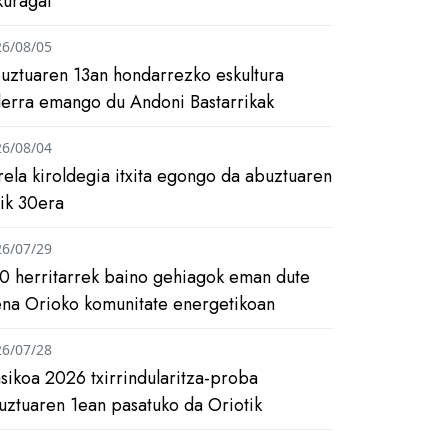
kuragai
26/08/05
uztuaren 13an hondarrezko eskultura
ilerra emango du Andoni Bastarrikak
26/08/04
rela kiroldegia itxita egongo da abuztuaren
tik 30era
26/07/29
0 herritarrek baino gehiagok eman dute
ena Orioko komunitate energetikoan
26/07/28
asikoa 2026 txirrindularitza-proba
uztuaren 1ean pasatuko da Oriotik