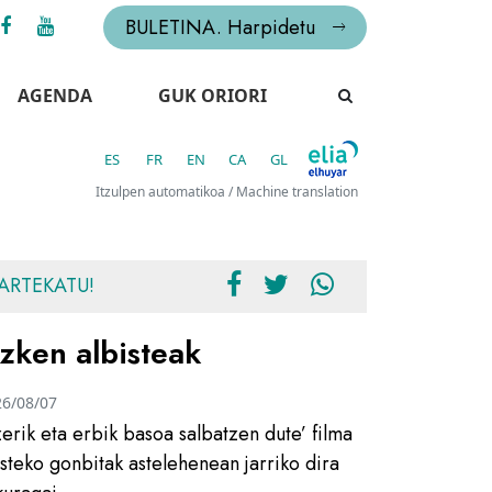
BULETINA. Harpidetu
AGENDA
GUK ORIORI
ES
FR
EN
CA
GL
Itzulpen automatikoa / Machine translation
ARTEKATU!
zken albisteak
26/08/07
zerik eta erbik basoa salbatzen dute’ filma
usteko gonbitak astelehenean jarriko dira