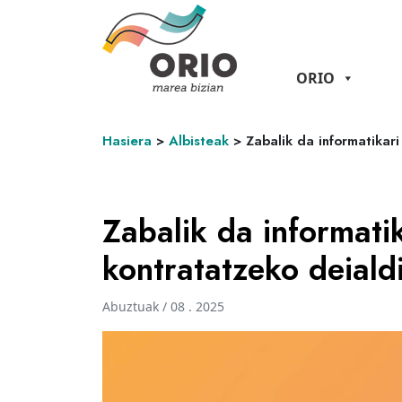
ORIO
Hasiera
>
Albisteak
>
Zabalik da informatikar
Zabalik da informatik
kontratatzeko deiald
Abuztuak / 08 . 2025