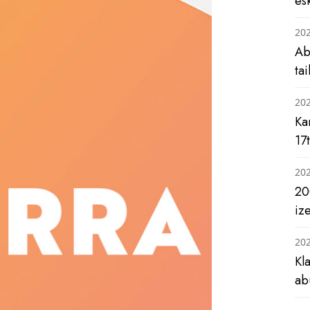
es
20
Ab
ta
20
Ka
17
20
20
iz
20
Kl
ab