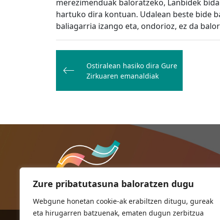
merezimenduak baloratzeko, Lanbidek bidal
hartuko dira kontuan. Udalean beste bide 
baliagarria izango eta, ondorioz, ez da balo
Bidalketetan
zehar
Ostiralean hasiko dira Gure
Zirkuaren emanaldiak
nabigatu
Zure pribatutasuna baloratzen dugu
Webgune honetan cookie-ak erabiltzen ditugu, gureak
eta hirugarren batzuenak, ematen dugun zerbitzua