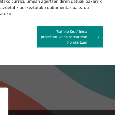
itako curriculumean agertzen diren datuak bakarrik
batzuetatik aurkeztutako dokumentazioa ez da
ratuko.
‘Buffalo Kids’ filma
proiektatuko da asteartean
hondartzan