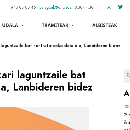
943 83 03 46
|
bulegoak@orio.eus
|
8:30-14:30
UDALA
TRAMITEAK
ALBISTEAK
i laguntzaile bat kontratatzeko deialdia, Lanbideren bidez
ari laguntzaile bat
P
ia, Lanbideren bidez
A
20
‘A
ik