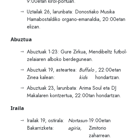
9:00etan kirol-portuan.
Uztailak 26, larunbata: Donostiako Musika
Hamabostaldiko organo-emanaldia, 20:00etan
elizan.
Abuztua
Abuztuak 1-23: Gure Zirkua, Mendibeltz futbol-
zelaiaren alboko berdegunean.
Abuztuak 19, asteartea:
Buffalo
, 22:00etan
Zinea kalean:
kids
hondartzan.
Abuztuak 23, larunbata: Arima Soul eta DJ
Makalaren kontzertua, 22:00tan hondartzan.
Iraila
Irailak 19, ostirala:
Nortasun-
19:00etan
Bakarrizketa:
agiria,
Zimitorio
zaharrean.