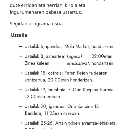
dute errioan eta herrian, kirola eta
ingurumenaren babesa uztartuz.
Segidan programa osoa:
Uztaila
Uztailak 6, igandea: Mola Market, hondartzan.
Uztailak 8, asteartea:
Lagunak
22:00etan
Zinea kalean:
erreskatera!,
hondartzan.
Uztailak 18, ostirala: Feten Feten taldearen
kontzertua, 20:00etan hondartzan.
Uztailak 19, larunbata: 7. Orio Kanpina Ikurrina,
12:00etan errioan.
Uztailak 20, igandea: Orio Kanpina 13.
Bandera, 11:25ean itsasoan.
Uztailak 25-26, Arrain txikien arrantza-lehiaketa,