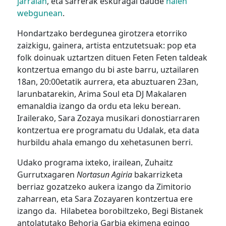
jarraian
, eta sarrerak eskuragai daude
haien
webgunean
.
Hondartzako berdegunea girotzera etorriko
zaizkigu, gainera, artista entzutetsuak: pop eta
folk doinuak uztartzen dituen Feten Feten taldeak
kontzertua emango du bi aste barru, uztailaren
18an, 20:00etatik aurrera, eta abuztuaren 23an,
larunbatarekin, Arima Soul eta DJ Makalaren
emanaldia izango da ordu eta leku berean.
Irailerako, Sara Zozaya musikari donostiarraren
kontzertua ere programatu du Udalak, eta data
hurbildu ahala emango du xehetasunen berri.
Udako programa ixteko, irailean, Zuhaitz
Gurrutxagaren
Nortasun Agiria
bakarrizketa
berriaz gozatzeko aukera izango da Zimitorio
zaharrean, eta Sara Zozayaren kontzertua ere
izango da. Hilabetea borobiltzeko, Begi Bistanek
antolatutako Behoria Garbia ekimena egingo