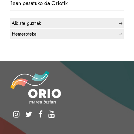
1ean pasatuko da Oriotik
Albiste guztiak
Hemeroteka