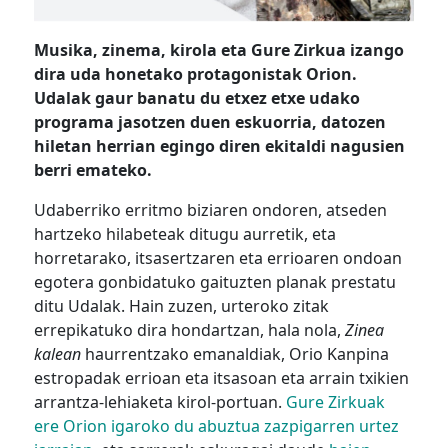
Musika, zinema, kirola eta Gure Zirkua izango
dira uda honetako protagonistak Orion.
Udalak gaur banatu du etxez etxe udako
programa jasotzen duen eskuorria, datozen
hiletan herrian egingo diren ekitaldi nagusien
berri emateko.
Udaberriko erritmo biziaren ondoren, atseden
hartzeko hilabeteak ditugu aurretik, eta
horretarako, itsasertzaren eta errioaren ondoan
egotera gonbidatuko gaituzten planak prestatu
ditu Udalak. Hain zuzen, urteroko zitak
errepikatuko dira hondartzan, hala nola,
Zinea
kalean
haurrentzako emanaldiak, Orio Kanpina
estropadak errioan eta itsasoan eta arrain txikien
arrantza-lehiaketa kirol-portuan.
Gure Zirkuak
ere Orion igaroko du abuztua zazpigarren urtez