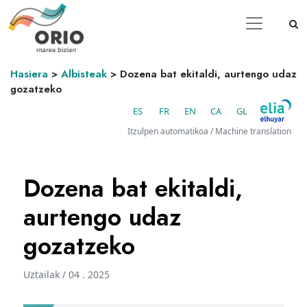
Hasiera
>
Albisteak
>
Dozena bat ekitaldi, aurtengo udaz
gozatzeko
ES
FR
EN
CA
GL
Itzulpen automatikoa / Machine translation
Dozena bat ekitaldi,
aurtengo udaz
gozatzeko
Uztailak / 04 . 2025