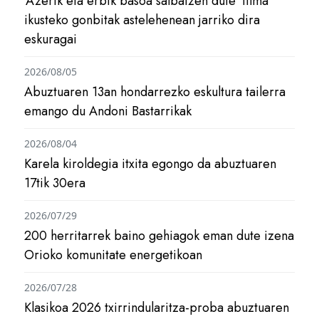
‘Azerik eta erbik basoa salbatzen dute’ filma
ikusteko gonbitak astelehenean jarriko dira
eskuragai
2026/08/05
Abuztuaren 13an hondarrezko eskultura tailerra
emango du Andoni Bastarrikak
2026/08/04
Karela kiroldegia itxita egongo da abuztuaren
17tik 30era
2026/07/29
200 herritarrek baino gehiagok eman dute izena
Orioko komunitate energetikoan
2026/07/28
Klasikoa 2026 txirrindularitza-proba abuztuaren