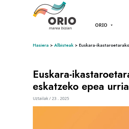
ORIO
Hasiera
>
Albisteak
>
Euskara-ikastaroetarako
Euskara-ikastaroetar
eskatzeko epea urria
Uztailak / 23 . 2025