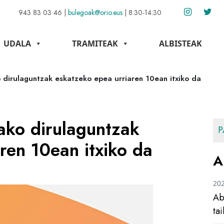
943 83 03 46
|
bulegoak@orio.eus
|
8:30-14:30
UDALA
TRAMITEAK
ALBISTEAK
 dirulaguntzak eskatzeko epea urriaren 10ean itxiko da
ako dirulaguntzak
P
ren 10ean itxiko da
A
20
Ab
ta