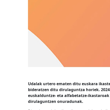
Udalak urtero ematen ditu euskara ikaste
bideratzen ditu dirulaguntza horiek. 202
euskalduntze- eta alfabetatze-ikastaroak 
dirulaguntzen onuradunak.