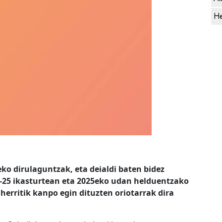
He
ko dirulaguntzak, eta deialdi baten bidez
4-25 ikasturtean eta 2025eko udan helduentzako
herritik kanpo egin dituzten oriotarrak dira