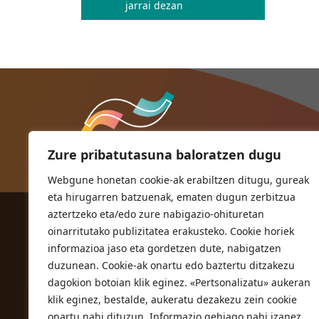
jarrai dezan
Zure pribatutasuna baloratzen dugu
Webgune honetan cookie-ak erabiltzen ditugu, gureak
eta hirugarren batzuenak, ematen dugun zerbitzua
aztertzeko eta/edo zure nabigazio-ohituretan
ORIOKO UDALA
oinarritutako publizitatea erakusteko. Cookie horiek
Herriko plaza,1
informazioa jaso eta gordetzen dute, nabigatzen
20810 Orio (Gipuzkoa)
duzunean. Cookie-ak onartu edo baztertu ditzakezu
T. 943 83 03 46
dagokion botoian klik eginez. «Pertsonalizatu» aukeran
klik eginez, bestalde, aukeratu dezakezu zein cookie
bulegoak@orio.eus
onartu nahi dituzun. Informazio gehiago nahi izanez