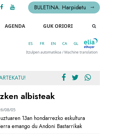
BULETINA. Harpidetu
AGENDA
GUK ORIORI
ES
FR
EN
CA
GL
Itzulpen automatikoa / Machine translation
ARTEKATU!
zken albisteak
26/08/05
uztuaren 13an hondarrezko eskultura
ilerra emango du Andoni Bastarrikak