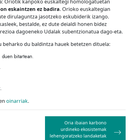
ra: Oriotik kanpoko euskaltegi homologatuetan
ion eskaintzen ez badira
. Orioko euskaltegian
ute dirulaguntza jasotzeko eskubiderik izango.
kasleek, bestalde, ez dute deialdi honen bidez
 prezioa dagoeneko Udalak subentzionatua dago-eta.
u beharko du baldintza hauek betetzen dituela:
n duen bitartean.
.
.
ren
oinarriak
.
Oria ibaian karbono
urdineko ekosistemak
lehengoratzeko landaketak