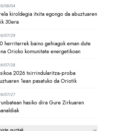
26/08/04
rela kiroldegia itxita egongo da abuztuaren
tik 30era
26/07/29
0 herritarrek baino gehiagok eman dute
ena Orioko komunitate energetikoan
26/07/28
asikoa 2026 txirrindularitza-proba
uztuaren 1ean pasatuko da Oriotik
26/07/27
runbatean hasiko dira Gure Zirkuaren
analdiak
biste guztiak