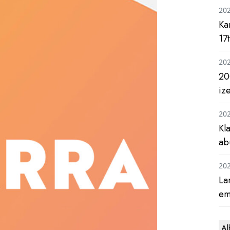
20
Ka
17
20
20
iz
20
Kl
ab
20
La
em
Al