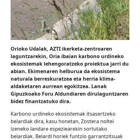
Orioko Udalak,
AZTI
ikerketa-zentroaren
laguntzarekin, Oria ibaian karbono urdineko
ekosistemak lehengoratzeko proiektua jarri du
abian. Ekimen
ar
en helburua da ekosistema
naturala berreskuratzea eta herria klima-
aldaketaren aurrean egokitzea.
Lanak
Gipuzkoako Foru Aldundiaren dirulaguntzaren
bidez finantzatu
ko
d
ir
a.
Karbono urdineko ekosistemak itsasertzeko
belardiak dira, kasu honetan,
Zostera noltei
izeneko landare espeziearekin sortutako
belardiak. Belardi horiek funtzio garrantzitsuak