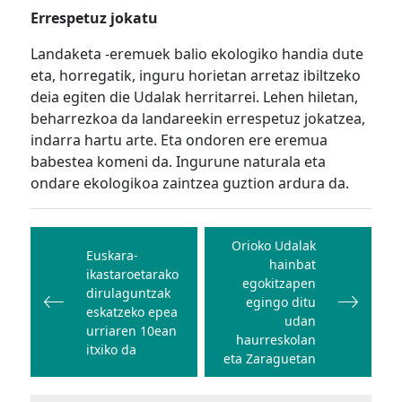
Errespetuz jokatu
Landaketa -eremuek balio ekologiko handia dute
eta, horregatik, inguru horietan arretaz ibiltzeko
deia egiten die Udalak herritarrei. Lehen hiletan,
beharrezkoa da landareekin errespetuz jokatzea,
indarra hartu arte. Eta ondoren ere eremua
babestea komeni da. Ingurune naturala eta
ondare ekologikoa zaintzea guztion ardura da.
Bidalketetan
zehar
Orioko Udalak
Euskara-
hainbat
nabigatu
ikastaroetarako
egokitzapen
dirulaguntzak
egingo ditu
eskatzeko epea
udan
urriaren 10ean
haurreskolan
itxiko da
eta Zaraguetan