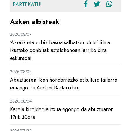
PARTEKATU!
Azken albisteak
2026/08/07
‘Azerik eta erbik basoa salbatzen dute’ filma
ikusteko gonbitak astelehenean jarriko dira
eskuragai
2026/08/05
Abuztuaren 13an hondarrezko eskultura tailerra
emango du Andoni Bastarrikak
2026/08/04
Karela kiroldegia itxita egongo da abuztuaren
17tik 30era
2026/07/29