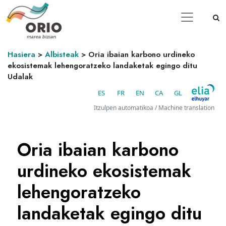
Hasiera
>
Albisteak
>
Oria ibaian karbono urdineko
ekosistemak lehengoratzeko landaketak egingo ditu
Udalak
ES
FR
EN
CA
GL
Itzulpen automatikoa / Machine translation
Oria ibaian karbono
urdineko ekosistemak
lehengoratzeko
landaketak egingo ditu