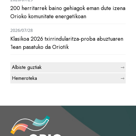
200 herritarrek baino gehiagok eman dute izena
Orioko komunitate energetikoan
2026/07/28
Klasikoa 2026 txirrindularitza-proba abuztuaren
1ean pasatuko da Oriotik
Albiste guztiak
Hemeroteka