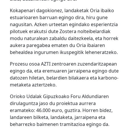
Kokapenari dagokionez, landaketak Oria ibaiko
estuarioaren barruan egingo dira, hiru gune
nagusitan. Azken urteetan egindako esperientzia
pilotuek erakutsi dute
Zostera noltei
belardiak
modu naturalean zabaldu daitezkeela, eta horrek
aukera paregabea
ematen
du Oria ibaiaren
behealdea ingurumen ikuspegitik leheneratzeko.
Prozesu osoa AZTI zentroaren zuzendaritzapean
egingo da, eta eremuaren jarraipena egingo dute
datozen hiletan, belardien bilakaera eta karbono-
metaketa aztertzeko.
Orioko Udalak Gipuzkoako Foru Aldundiaren
dirulaguntza jaso du proiektua aurrera
eramateko: 46.000 euro, guztira. Ho
rr
en bidez,
landareen bilketa, landaketa, jarraipena eta
beharrezko baimenen tramitazioa egingo da.