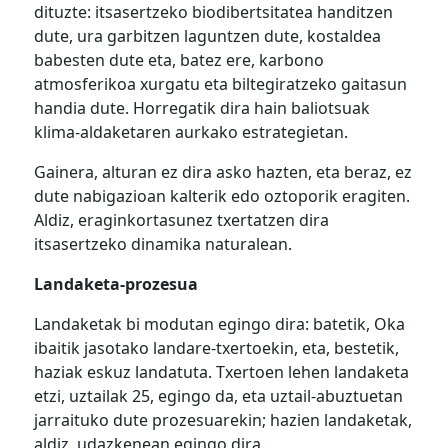
dituzte: itsasertzeko biodibertsitatea handitzen
dute, ura garbitzen laguntzen dute, kostaldea
babesten dute eta, batez ere, karbono
atmosferikoa xurgatu eta biltegiratzeko gaitasun
handia dute. Horregatik dira hain baliotsuak
klima-aldaketaren aurkako estrategietan.
Gainera, alturan ez dira asko hazten, eta beraz, ez
dute nabigazioan kalterik edo oztoporik eragiten.
Aldiz, eraginkortasunez txertatzen dira
itsasertzeko dinamika naturalean.
Landaketa-prozesua
Landaketak bi modutan egingo dira: batetik, Oka
ibaitik jasotako landare-txertoekin, eta, bestetik,
haziak eskuz landatuta. Txertoen lehen landaketa
etzi, uztaila
k
25, egingo da, eta uztail-abuztu
et
an
jarraituko dute prozesuarekin; hazien landaketak,
aldiz, udazkenean egingo dira.