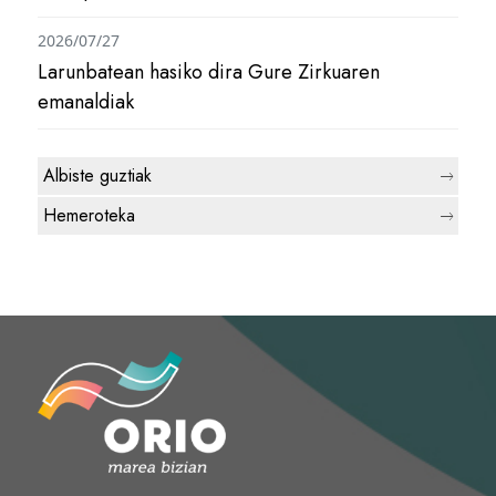
2026/07/27
Larunbatean hasiko dira Gure Zirkuaren
emanaldiak
Albiste guztiak
Hemeroteka