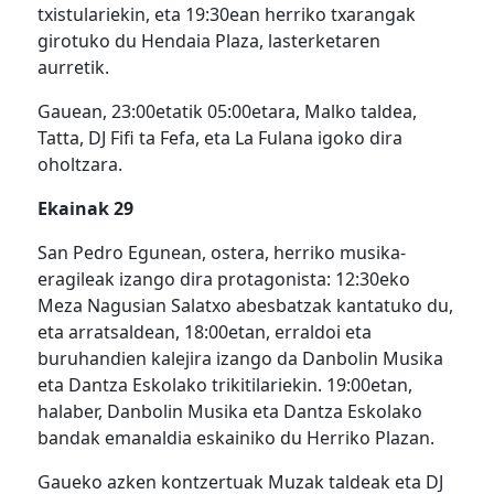
txistulariekin, eta 19:30ean herriko txarangak
girotuko du Hendaia Plaza, lasterketaren
aurretik.
Gauean, 23:00etatik 05:00etara, Malko taldea,
Tatta,
DJ Fifi ta Fefa
, eta La Fulana igoko dira
oholtzara.
Ekainak 29
San Pedro Egunean, ostera, herriko musika-
eragileak izango dira protagonista: 12:30eko
Meza Nagusian Salatxo abesbatzak kantatuko du,
eta arratsaldean, 18:00etan, erraldoi eta
buruhandien kalejira izango da Danbolin Musika
eta Dantza Eskolako trikitilariekin. 19:00etan,
halaber, Danbolin Musika eta Dantza Eskolako
bandak emanaldia eskainiko du Herriko Plazan.
Gaueko azken kontzertuak Muzak taldeak eta DJ