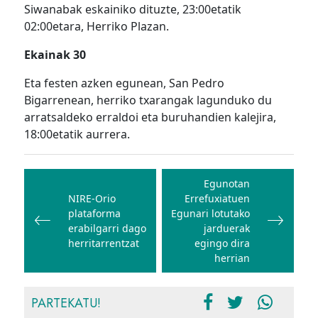
Siwanabak eskainiko dituzte, 23:00etatik
02:00etara, Herriko Plazan.
Ekainak 30
Eta festen azken egunean, San Pedro
Bigarrenean, herriko txarangak lagunduko du
arratsaldeko erraldoi eta buruhandien kalejira,
18:00etatik aurrera.
Bidalketetan
zehar
Egunotan
NIRE-Orio
Errefuxiatuen
nabigatu
plataforma
Egunari lotutako
erabilgarri dago
jarduerak
herritarrentzat
egingo dira
herrian
PARTEKATU!