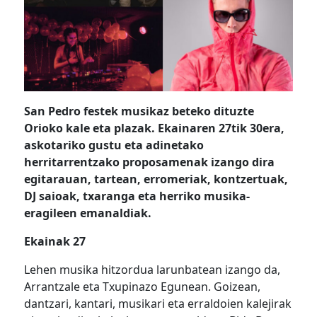
San Pedro festek musikaz beteko dituzte
Orioko kale eta plazak. Ekainaren 27tik 30era,
askotariko gustu eta adinetako
herritarrentzako proposamenak izango dira
egitarauan, tartean, erromeriak, kontzertuak,
DJ saioak, txaranga eta herriko musika-
eragileen emanaldiak.
Ekainak 27
Lehen musika hitzordua larunbatean izango da,
Arrantzale eta Txupinazo Egunean. Goizean,
dantzari, kantari, musikari eta erraldoien kalejirak