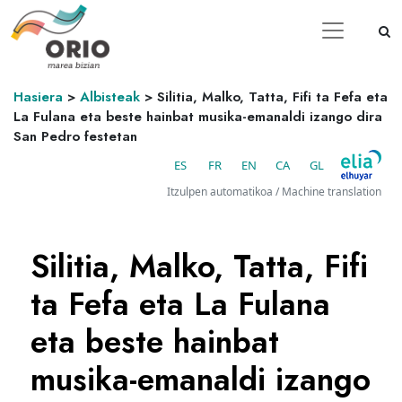
Hasiera
>
Albisteak
>
Silitia, Malko, Tatta, Fifi ta Fefa eta
La Fulana eta beste hainbat musika-emanaldi izango dira
San Pedro festetan
ES
FR
EN
CA
GL
Itzulpen automatikoa / Machine translation
Silitia, Malko, Tatta, Fifi
ta Fefa eta La Fulana
eta beste hainbat
musika-emanaldi izango