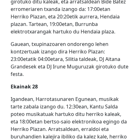
girotuko ditu kaleak, eta arratsaldean Bide Batez
erromeriaren txanda izango da: 17:00etan
Herriko Plazan, eta 20:20etik aurrera, Hendaia
plazan. Tartean, 19:00etan, Burrunba
elektrotxarangak hartuko du Hendaia plaza.
Gauean, txupinazoaren ondorengo lehen
kontzertuak izango dira Herriko Plazan:
23:00etatik 04:00etara, Silitia taldeak, DJ Aitana
Grandesek eta DJ Irune Muguruzak girotuko dute
festa.
Ekainak 28
Igandean, Harrotasunaren Egunean, musikak
tarte zabala izango du. 12:30ean, Kantu Salda
poteo musikatuak hartuko ditu herriko kaleak,
eta 18:00etan bertso-saio elektronikoa egingo da
Herriko Plazan. Arratsaldean, erraldoi eta
buruhandien kalejira ibiliko da kalez kale, herriko