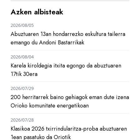
Azken albisteak
2026/08/05
Abuztuaren 13an hondarrezko eskultura tailerra
emango du Andoni Bastarrikak
2026/08/04
Karela kiroldegia itxita egongo da abuztuaren
17tik 30era
2026/07/29
200 herritarrek baino gehiagok eman dute izena
Orioko komunitate energetikoan
2026/07/28
Klasikoa 2026 txirrindularitza-proba abuztuaren
1ean pasatuko da Oriotik