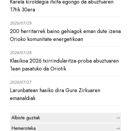
Karela kiroldegia itxita egongo da abuztuaren
17tik 30era
2026/07/29
200 herritarrek baino gehiagok eman dute izena
Orioko komunitate energetikoan
2026/07/28
Klasikoa 2026 txirrindularitza-proba abuztuaren
1ean pasatuko da Oriotik
2026/07/27
Larunbatean hasiko dira Gure Zirkuaren
emanaldiak
Albiste guztiak
Hemeroteka