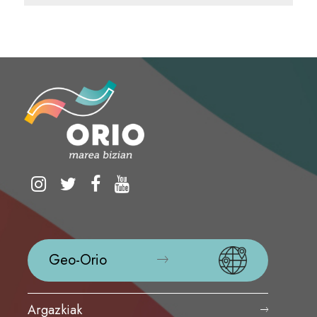
Geo-Orio
Argazkiak