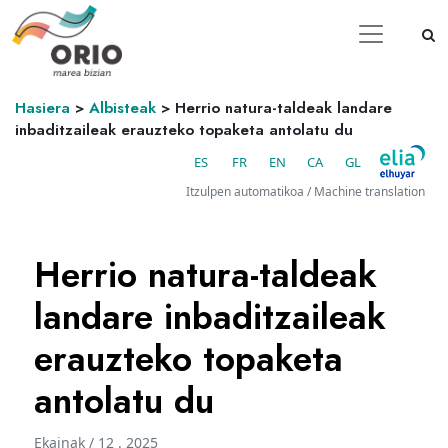
Hasiera
>
Albisteak
>
Herrio natura-taldeak landare
inbaditzaileak erauzteko topaketa antolatu du
ES
FR
EN
CA
GL
Itzulpen automatikoa / Machine translation
Herrio natura-taldeak
landare inbaditzaileak
erauzteko topaketa
antolatu du
Ekainak / 12 . 2025