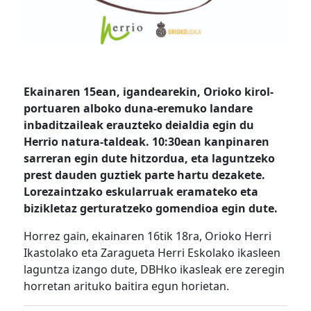
Ekainaren 15ean, igandearekin, Orioko kirol-
portuaren alboko duna-eremuko landare
inbaditzaileak erauzteko deialdia egin du
Herrio natura-taldeak. 10:30ean kanpinaren
sarreran egin dute hitzordua, eta laguntzeko
prest dauden guztiek parte hartu dezakete.
Lorezaintzako eskularruak eramateko eta
bizikletaz gerturatzeko gomendioa egin dute.
Horrez gain, ekainaren 16tik 18ra, Orioko Herri
Ikastolako eta Zaragueta Herri Eskolako ikasleen
laguntza izango dute, DBHko ikasleak ere zeregin
horretan arituko baitira egun horietan.