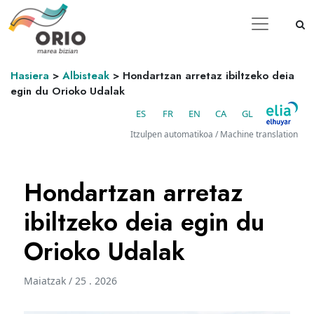
Hasiera
>
Albisteak
>
Hondartzan arretaz ibiltzeko deia
egin du Orioko Udalak
ES
FR
EN
CA
GL
Itzulpen automatikoa / Machine translation
Hondartzan arretaz
ibiltzeko deia egin du
Orioko Udalak
Maiatzak / 25 . 2026