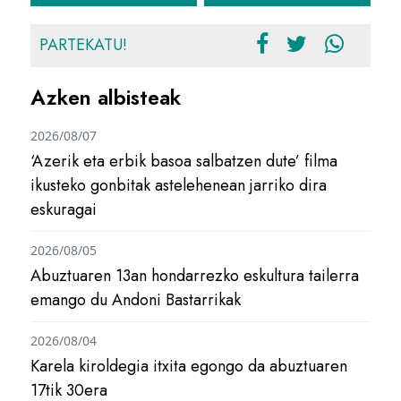
PARTEKATU!
Azken albisteak
2026/08/07
‘Azerik eta erbik basoa salbatzen dute’ filma
ikusteko gonbitak astelehenean jarriko dira
eskuragai
2026/08/05
Abuztuaren 13an hondarrezko eskultura tailerra
emango du Andoni Bastarrikak
2026/08/04
Karela kiroldegia itxita egongo da abuztuaren
17tik 30era