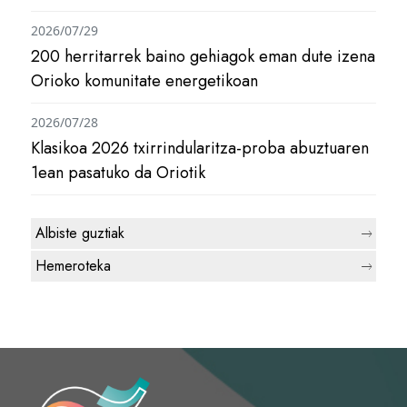
2026/07/29
200 herritarrek baino gehiagok eman dute izena
Orioko komunitate energetikoan
2026/07/28
Klasikoa 2026 txirrindularitza-proba abuztuaren
1ean pasatuko da Oriotik
Albiste guztiak
Hemeroteka