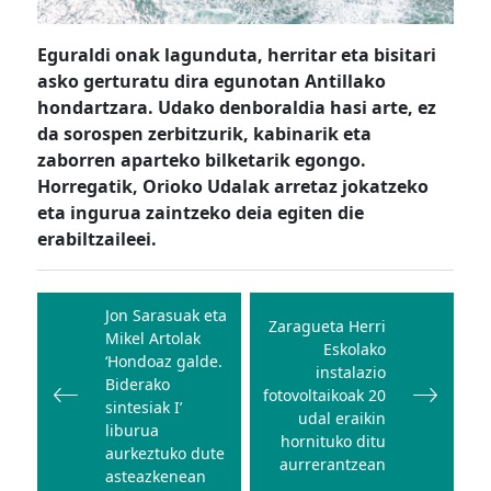
Eguraldi onak lagunduta, herritar eta bisitari
asko gerturatu dira egunotan Antillako
hondartzara. Udako denboraldia hasi arte, ez
da sorospen zerbitzurik, kabinarik eta
zaborren aparteko bilketarik egongo.
Horregatik, Orioko Udalak arretaz jokatzeko
eta ingurua zaintzeko deia egiten die
erabiltzaileei.
Bidalketetan
zehar
Jon Sarasuak eta
Zaragueta Herri
Mikel Artolak
nabigatu
Eskolako
‘Hondoaz galde.
instalazio
Biderako
fotovoltaikoak 20
sintesiak I’
udal eraikin
liburua
hornituko ditu
aurkeztuko dute
aurrerantzean
asteazkenean