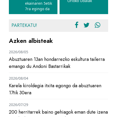
Orioko Udalak
ekainaren 5etik
7ra egingo da
PARTEKATU!
Azken albisteak
2026/08/05
Abuztuaren 13an hondarrezko eskultura tailerra
emango du Andoni Bastarrikak
2026/08/04
Karela kiroldegia itxita egongo da abuztuaren
17tik 30era
2026/07/29
200 herritarrek baino gehiagok eman dute izena