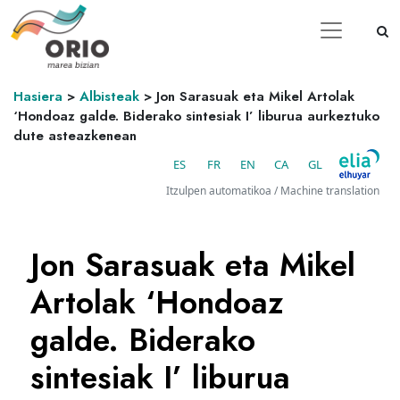
Hasiera
>
Albisteak
>
Jon Sarasuak eta Mikel Artolak
‘Hondoaz galde. Biderako sintesiak I’ liburua aurkeztuko
dute asteazkenean
ES
FR
EN
CA
GL
Itzulpen automatikoa / Machine translation
Jon Sarasuak eta Mikel
Artolak ‘Hondoaz
galde. Biderako
sintesiak I’ liburua