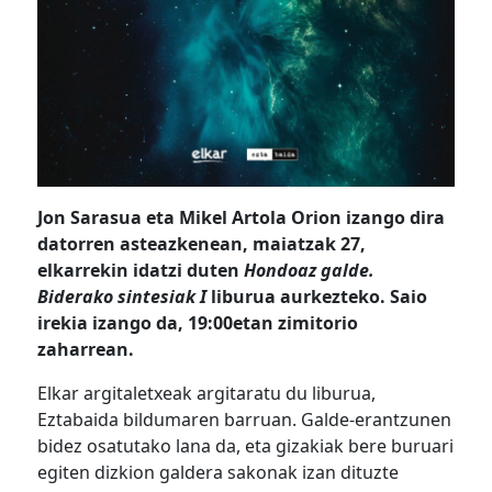
Jon Sarasua eta Mikel Artola Orion izango dira
datorren asteazkenean, maiatzak 27,
elkarrekin idatzi duten
Hondoaz galde.
Biderako sintesiak I
liburua aurkezteko. Saio
irekia izango da, 19:00etan zimitorio
zaharrean.
Elkar argitaletxeak argitaratu du liburua,
Eztabaida bildumaren barruan. Galde-erantzunen
bidez osatutako lana da, eta gizakiak bere buruari
egiten dizkion galdera sakonak izan dituzte