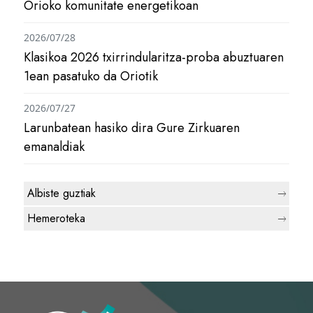
Orioko komunitate energetikoan
2026/07/28
Klasikoa 2026 txirrindularitza-proba abuztuaren
1ean pasatuko da Oriotik
2026/07/27
Larunbatean hasiko dira Gure Zirkuaren
emanaldiak
Albiste guztiak
Hemeroteka