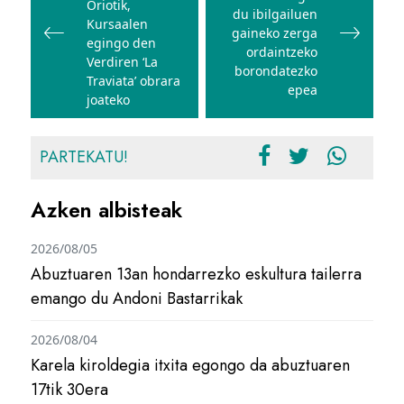
Oriotik,
du ibilgailuen
Kursaalen
gaineko zerga
egingo den
ordaintzeko
Verdiren ‘La
borondatezko
Traviata’ obrara
epea
joateko
PARTEKATU!
Azken albisteak
2026/08/05
Abuztuaren 13an hondarrezko eskultura tailerra
emango du Andoni Bastarrikak
2026/08/04
Karela kiroldegia itxita egongo da abuztuaren
17tik 30era