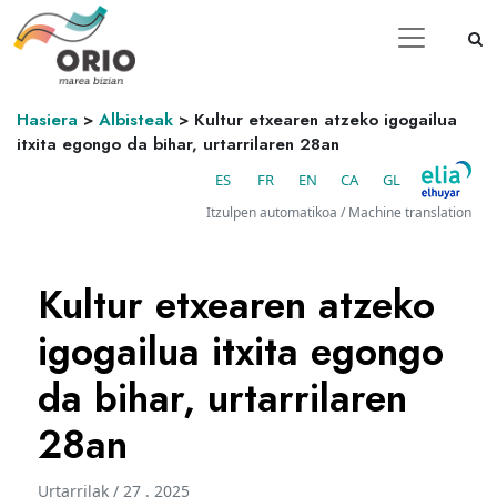
Hasiera
>
Albisteak
>
Kultur etxearen atzeko igogailua
itxita egongo da bihar, urtarrilaren 28an
ES
FR
EN
CA
GL
Itzulpen automatikoa / Machine translation
Kultur etxearen atzeko
igogailua itxita egongo
da bihar, urtarrilaren
28an
Urtarrilak / 27 . 2025