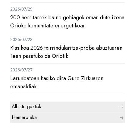
2026/07/29
200 herritarrek baino gehiagok eman dute izena
Orioko komunitate energetikoan
2026/07/28
Klasikoa 2026 txirrindularitza-proba abuztuaren
1ean pasatuko da Oriotik
2026/07/27
Larunbatean hasiko dira Gure Zirkuaren
emanaldiak
Albiste guztiak
Hemeroteka