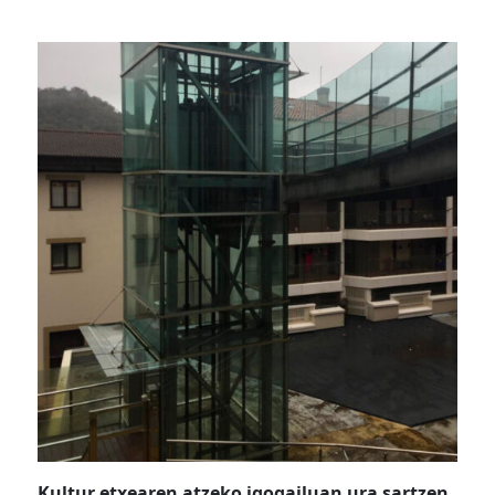
Kultur etxearen atzeko igogailuan ura sartzen