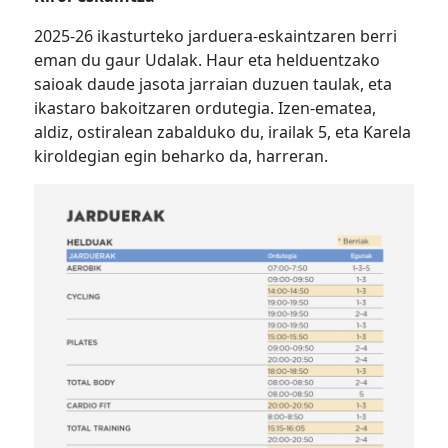
2025-26 ikasturteko jarduera-eskaintzaren berri
eman du gaur Udalak. Haur eta helduentzako
saioak daude jasota jarraian duzuen taulak, eta
ikastaro bakoitzaren ordutegia. Izen-ematea,
aldiz, ostiralean zabalduko du, irailak 5, eta Karela
kiroldegian egin beharko da, harreran.