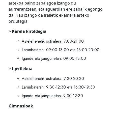
artekoa baino zabalagoa izango du
aurrerantzean, eta eguerdian ere zabalik egongo
da. Hau izango da irailetik ekainera arteko
ordutegia:
> Karela kiroldegia
Astelehenetik ostiralera: 7:00-21:00
Larunbatetan: 09:00-13:00 eta 16:00-20:00
Igande eta jaiegunetan: 09:00-13:00
> Igerilekua
Astelehenetik ostiralera: 7:30-20:30
Larunbatetan: 9:30-12:30 eta 16:30-19:30
Igande eta jaiegunetan: 9:30-12:30
Gimnasioak