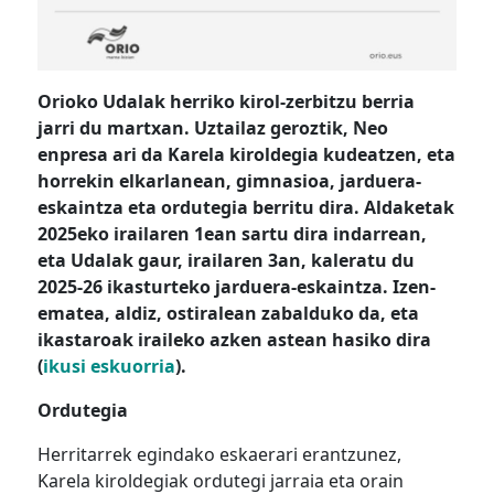
Orioko Udalak herriko kirol-zerbitzu berria
jarri du martxan. Uztailaz geroztik, Neo
enpresa ari da Karela kiroldegia kudeatzen, eta
horrekin elkarlanean, gimnasioa, jarduera-
eskaintza eta ordutegia berritu dira. Aldaketak
2025eko irailaren 1ean sartu dira indarrean,
eta Udalak gaur, irailaren 3an, kaleratu du
2025-26 ikasturteko jarduera-eskaintza. Izen-
ematea, aldiz, ostiralean zabalduko da, eta
ikastaroak iraileko azken astean hasiko dira
(
ikusi eskuorria
).
Ordutegia
Herritarrek egindako eskaerari erantzunez,
Karela kiroldegiak ordutegi jarraia eta orain