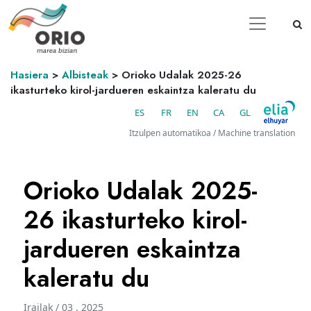
Hasiera
>
Albisteak
>
Orioko Udalak 2025-26
ikasturteko kirol-jardueren eskaintza kaleratu du
ES
FR
EN
CA
GL
Itzulpen automatikoa / Machine translation
Orioko Udalak 2025-
26 ikasturteko kirol-
jardueren eskaintza
kaleratu du
Irailak / 03 . 2025