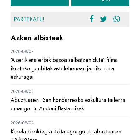
PARTEKATU!
Azken albisteak
2026/08/07
‘Azerik eta erbik basoa salbatzen dute’ filma
ikusteko gonbitak astelehenean jarriko dira
eskuragai
2026/08/05
Abuztuaren 13an hondarrezko eskultura tailerra
emango du Andoni Bastarrikak
2026/08/04
Karela kiroldegia itxita egongo da abuztuaren
17tik 30era