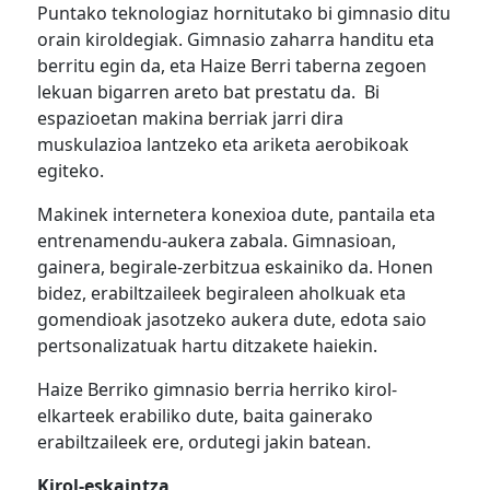
Puntako teknologiaz hornitutako bi gimnasio ditu
orain kiroldegiak. Gimnasio zaharra handitu eta
berritu egin da, eta Haize Berri taberna zegoen
lekuan bigarren areto bat prestatu da. Bi
espazioetan makina berriak jarri dira
muskulazioa lantzeko eta ariketa aerobikoak
egiteko.
Makinek internetera konexioa dute, pantaila eta
entrenamendu-aukera zabala. Gimnasioan,
gainera, begirale-zerbitzua eskainiko da. Honen
bidez, erabiltzaileek begiraleen aholkuak eta
gomendioak jasotzeko aukera dute, edota saio
pertsonalizatuak hartu ditzakete haiekin.
Haize Berriko gimnasio berria herriko kirol-
elkarteek erabiliko dute, baita gainerako
erabiltzaileek ere, ordutegi jakin batean.
Kirol-eskaintza