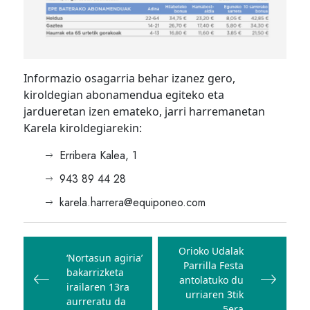
Informazio osagarria behar izanez gero,
kiroldegian abonamendua egiteko eta
jardueretan izen emateko, jarri harremanetan
Karela kiroldegiarekin:
Erribera Kalea, 1
943 89 44 28
karela.harrera@equiponeo.com
Bidalketetan
zehar
Orioko Udalak
‘Nortasun agiria’
Parrilla Festa
nabigatu
bakarrizketa
antolatuko du
irailaren 13ra
urriaren 3tik
aurreratu da
5era