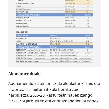
Abonamenduak
Abonamendu-sisteman ez da aldaketarik izan, eta
erabiltzaileei automatikoki berritu zaie
harpidetza. 2025-26 ikasturtean hauek izango
dira kirol-jardueren eta abonamenduen prezioak: