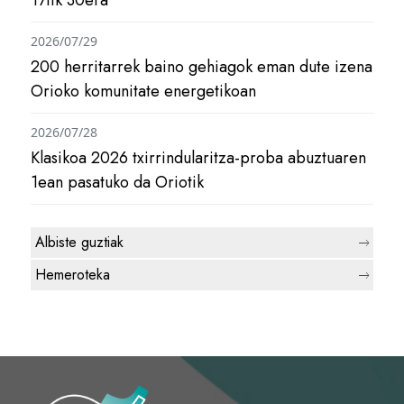
2026/07/29
200 herritarrek baino gehiagok eman dute izena
Orioko komunitate energetikoan
2026/07/28
Klasikoa 2026 txirrindularitza-proba abuztuaren
1ean pasatuko da Oriotik
Albiste guztiak
Hemeroteka