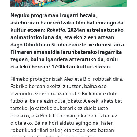
Neguko programan iragarri bezala,
asteburuan haurrentzako film bat emango da
kultur etxean:
Robotia
. 2024an estreinatutako
animaziozko lana da, eta ekoizleen artean
dago Dibulitoon Studio ekoiztetxe donostiarra.
Filmaren emanaldia larunbaterako iragarrita
zegoen, baina igandera atzeratuko da, ordu
eta leku berean: 17:00etan kultur etxean.
Filmeko protagonistak Alex eta Bibi robotak dira.
Fabrika berean ekoitzi zituzten, baina oso
bizimodu ezberdina izan dute. Biek maite dute
futbola, baina ezin dute jokatu: Alexek, akats bat
tarteko, jokatzeko aukerarik ez duela uste
duelako; eta Bibik futbolean jokatzen uzten ez
diotelako. Baina hori aldatu egingo da, haien
robot kuadrillari esker, eta txapelketa batean