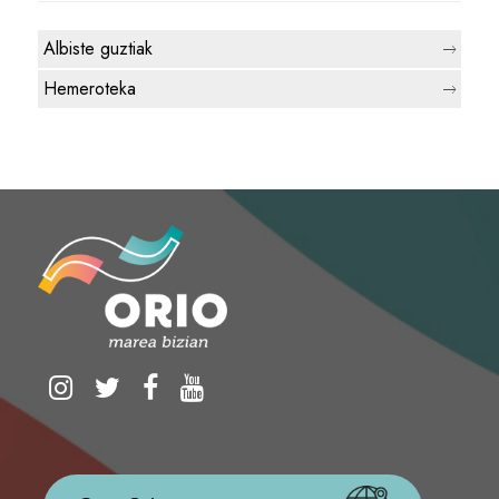
Albiste guztiak
Hemeroteka