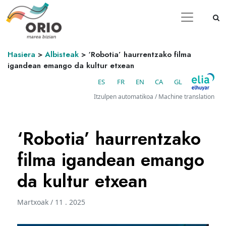
Hasiera
>
Albisteak
>
‘Robotia’ haurrentzako filma
igandean emango da kultur etxean
ES
FR
EN
CA
GL
Itzulpen automatikoa / Machine translation
‘Robotia’ haurrentzako
filma igandean emango
da kultur etxean
Martxoak / 11 . 2025