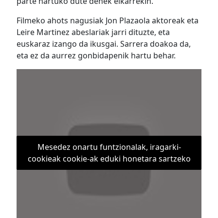
parte hartuko dute denek elkarrekin.
Filmeko ahots nagusiak Jon Plazaola aktoreak eta
Leire Martinez abeslariak jarri dituzte, eta
euskaraz izango da ikusgai. Sarrera doakoa da,
eta ez da aurrez gonbidapenik hartu behar.
Mesedez onartu funtzionalak, iragarki-
cookieak cookie-ak eduki honetara sartzeko