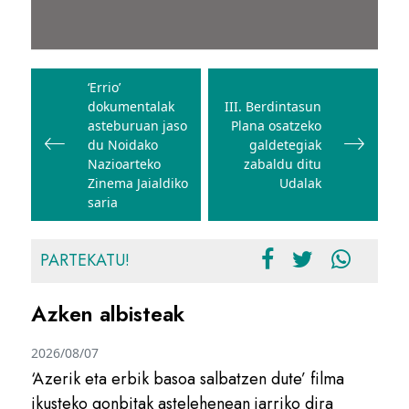
Bidalketetan
zehar
‘Errio’
dokumentalak
III. Berdintasun
nabigatu
asteburuan jaso
Plana osatzeko
du Noidako
galdetegiak
Nazioarteko
zabaldu ditu
Zinema Jaialdiko
Udalak
saria
PARTEKATU!
Azken albisteak
2026/08/07
‘Azerik eta erbik basoa salbatzen dute’ filma
ikusteko gonbitak astelehenean jarriko dira