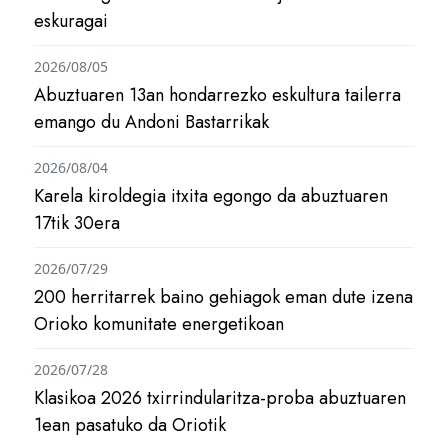
eskuragai
2026/08/05
Abuztuaren 13an hondarrezko eskultura tailerra
emango du Andoni Bastarrikak
2026/08/04
Karela kiroldegia itxita egongo da abuztuaren
17tik 30era
2026/07/29
200 herritarrek baino gehiagok eman dute izena
Orioko komunitate energetikoan
2026/07/28
Klasikoa 2026 txirrindularitza-proba abuztuaren
1ean pasatuko da Oriotik