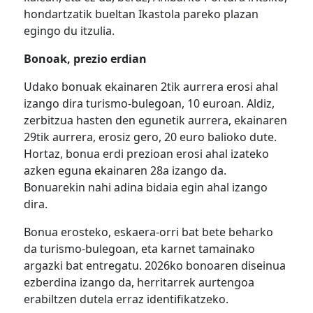
hondartzatik bueltan Ikastola pareko plazan
egingo du itzulia.
Bonoak, prezio erdian
Udako bonuak ekainaren 2tik aurrera erosi ahal
izango dira turismo-bulegoan, 10 euroan. Aldiz,
zerbitzua hasten den egunetik aurrera, ekainaren
29tik aurrera, erosiz gero, 20 euro balioko dute.
Hortaz, bonua erdi prezioan erosi ahal izateko
azken eguna ekainaren 28a izango da.
Bonuarekin nahi adina bidaia egin ahal izango
dira.
Bonua erosteko, eskaera-orri bat bete beharko
da turismo-bulegoan, eta karnet tamainako
argazki bat entregatu. 2026ko bonoaren diseinua
ezberdina izango da, herritarrek aurtengoa
erabiltzen dutela erraz identifikatzeko.