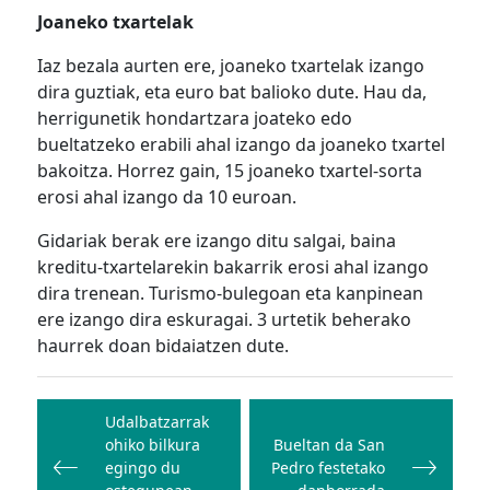
Joaneko txartelak
Iaz bezala aurten ere, joaneko txartelak izango
dira guztiak, eta euro bat balioko dute. Hau da,
herrigunetik hondartzara joateko edo
bueltatzeko erabili ahal izango da joaneko txartel
bakoitza. Horrez gain, 15 joaneko txartel-sorta
erosi ahal izango da 10 euroan.
Gidariak berak ere izango ditu salgai, baina
kreditu-txartelarekin bakarrik erosi ahal izango
dira trenean. Turismo-bulegoan eta kanpinean
ere izango dira eskuragai. 3 urtetik beherako
haurrek doan bidaiatzen dute.
Bidalketetan
zehar
Udalbatzarrak
ohiko bilkura
Bueltan da San
nabigatu
egingo du
Pedro festetako