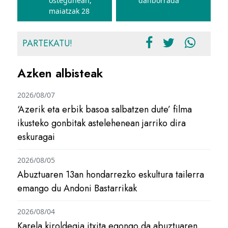
ostegunean,
danborrada
maiatzak 28
PARTEKATU!
Azken albisteak
2026/08/07
‘Azerik eta erbik basoa salbatzen dute’ filma
ikusteko gonbitak astelehenean jarriko dira
eskuragai
2026/08/05
Abuztuaren 13an hondarrezko eskultura tailerra
emango du Andoni Bastarrikak
2026/08/04
Karela kiroldegia itxita egongo da abuztuaren