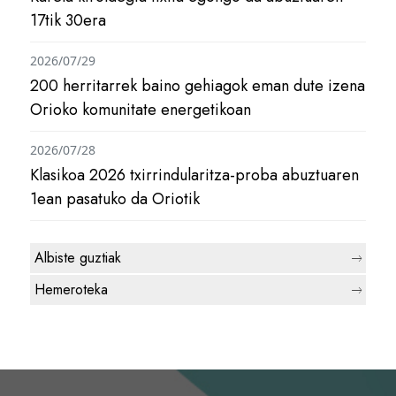
17tik 30era
2026/07/29
200 herritarrek baino gehiagok eman dute izena
Orioko komunitate energetikoan
2026/07/28
Klasikoa 2026 txirrindularitza-proba abuztuaren
1ean pasatuko da Oriotik
Albiste guztiak
Hemeroteka