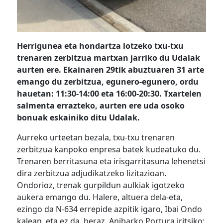
Herrigunea eta hondartza lotzeko txu-txu
trenaren zerbitzua martxan jarriko du Udalak
aurten ere. Ekainaren 29tik abuztuaren 31 arte
emango du zerbitzua, egunero-egunero, ordu
hauetan: 11:30-14:00 eta 16:00-20:30. Txartelen
salmenta errazteko, aurten ere uda osoko
bonuak eskainiko ditu Udalak.
Aurreko urteetan bezala, txu-txu trenaren
zerbitzua kanpoko enpresa batek kudeatuko du.
Trenaren berritasuna eta irisgarritasuna lehenetsi
dira zerbitzua adjudikatzeko lizitazioan.
Ondorioz, trenak gurpildun aulkiak igotzeko
aukera emango du. Halere, altuera dela-eta,
ezingo da N-634 errepide azpitik igaro, Ibai Ondo
kalean, eta ez da, beraz, Anibarko Portura iritsiko;