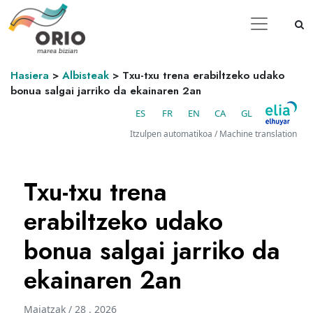
Hasiera
>
Albisteak
>
Txu-txu trena erabiltzeko udako
bonua salgai jarriko da ekainaren 2an
ES
FR
EN
CA
GL
Itzulpen automatikoa / Machine translation
Txu-txu trena
erabiltzeko udako
bonua salgai jarriko da
ekainaren 2an
Maiatzak / 28 . 2026