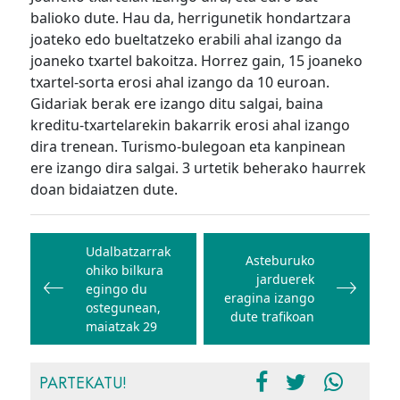
balioko dute. Hau da, herrigunetik hondartzara
joateko edo bueltatzeko erabili ahal izango da
joaneko txartel bakoitza. Horrez gain, 15 joaneko
txartel-sorta erosi ahal izango da 10 euroan.
Gidariak berak ere izango ditu salgai, baina
kreditu-txartelarekin bakarrik erosi ahal izango
dira trenean. Turismo-bulegoan eta kanpinean
ere izango dira salgai. 3 urtetik beherako haurrek
doan bidaiatzen dute.
Bidalketetan
zehar
Udalbatzarrak
Asteburuko
ohiko bilkura
nabigatu
jarduerek
egingo du
eragina izango
ostegunean,
dute trafikoan
maiatzak 29
PARTEKATU!