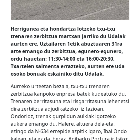
Herrigunea eta hondartza lotzeko txu-txu
trenaren zerbitzua martxan jarriko du Udalak
aurten ere. Uztailaren 1etik abuztuaren 31ra
arte emango du zerbitzua, egunero-egunero,
ordu hauetan: 11:30-14:00 eta 16:00-20:30.
Txartelen salmenta errazteko, aurten ere uda
osoko bonuak eskainiko ditu Udalak.
Aurreko urteetan bezala, txu-txu trenaren
zerbitzua kanpoko enpresa batek kudeatuko du.
Trenaren berritasuna eta irisgarritasuna lehenetsi
dira zerbitzua adjudikatzeko lizitazioan.
Ondorioz, trenak gurpildun aulkiak igotzeko
aukera emango du. Halere, altuera dela-eta,
ezingo da N-634 errepide azpitik igaro, Ibai Ondo
kalean, eta ez da, beraz, Anibarko Portura iritsiko;