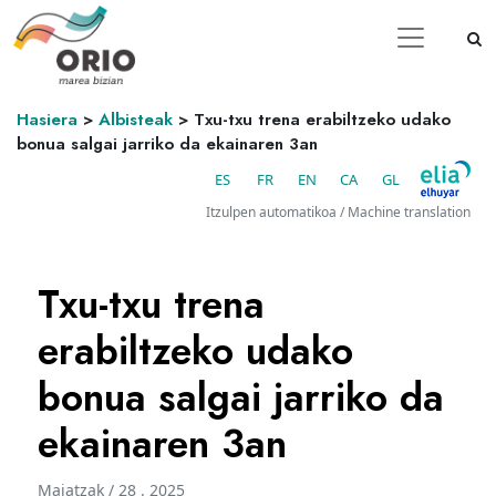
Hasiera
>
Albisteak
>
Txu-txu trena erabiltzeko udako
bonua salgai jarriko da ekainaren 3an
ES
FR
EN
CA
GL
Itzulpen automatikoa / Machine translation
Txu-txu trena
erabiltzeko udako
bonua salgai jarriko da
ekainaren 3an
Maiatzak / 28 . 2025