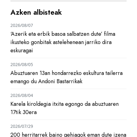
Azken albisteak
2026/08/07
‘Azerik eta erbik basoa salbatzen dute’ filma
ikusteko gonbitak astelehenean jarriko dira
eskuragai
2026/08/05
Abuztuaren 13an hondarrezko eskultura tailerra
emango du Andoni Bastarrikak
2026/08/04
Karela kiroldegia itxita egongo da abuztuaren
17tik 30era
2026/07/29
200 herritarrek baino gehiagok eman dute izena