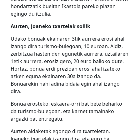
hondartzatik bueltan Ikastola pareko plazan
egingo du itzulia.
Aurten, joaneko txartelak soilik
Udako bonuak ekainaren 3tik aurrera erosi ahal
izango dira turismo-bulegoan, 10 euroan. Aldiz,
zerbitzua hasten den egunetik aurrera, uztailaren
1etik aurrera, erosiz gero, 20 euro balioko dute.
Hortaz, bonua erdi prezioan erosi ahal izateko
azken eguna ekainaren 30a izango da.
Bonuarekin nahi adina bidaia egin ahal izango
dira.
Bonua erosteko, eskaera-orri bat bete beharko
da turismo-bulegoan, eta karnet tamainako
argazki bat entregatu.
Aurten aldaketak egongo dira txarteletan.
Joaneko txartelak izango dira, eta euro bat