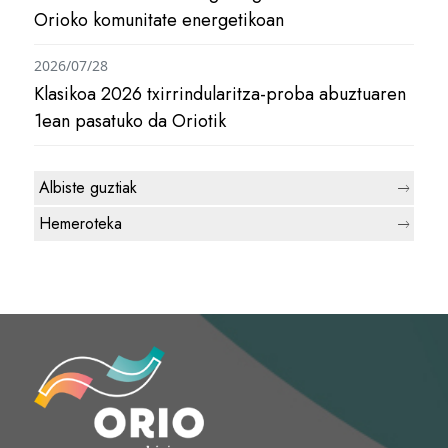
Orioko komunitate energetikoan
2026/07/28
Klasikoa 2026 txirrindularitza-proba abuztuaren
1ean pasatuko da Oriotik
Albiste guztiak
Hemeroteka