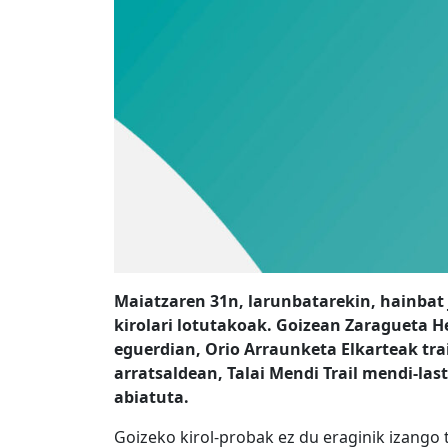
Maiatzaren 31n, larunbatarekin, hainbat 
kirolari lotutakoak. Goizean Zaragueta H
eguerdian, Orio Arraunketa Elkarteak tr
arratsaldean, Talai Mendi Trail mendi-las
abiatuta.
Goizeko kirol-probak ez du eraginik izango 