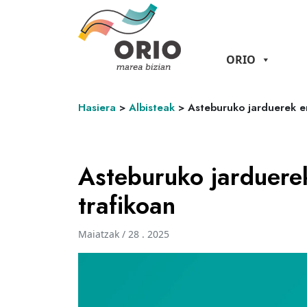
ORIO
Hasiera
>
Albisteak
>
Asteburuko jarduerek er
Asteburuko jarduere
trafikoan
Maiatzak / 28 . 2025