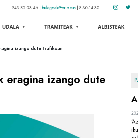
943 83 03 46
|
bulegoak@orio.eus
|
8:30-14:30
UDALA
TRAMITEAK
ALBISTEAK
agina izango dute trafikoan
k eragina izango dute
P
A
20
‘A
ik