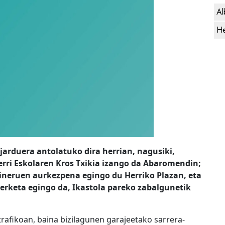
Al
He
jarduera antolatuko dira herrian, nagusiki,
erri Eskolaren Kros Txikia izango da Abaromendin;
aineruen aurkezpena egingo du Herriko Plazan, eta
terketa egingo da, Ikastola pareko zabalgunetik
trafikoan, baina bizilagunen garajeetako sarrera-