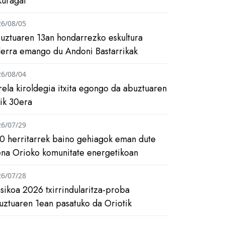
kuragai
26/08/05
uztuaren 13an hondarrezko eskultura
ilerra emango du Andoni Bastarrikak
26/08/04
rela kiroldegia itxita egongo da abuztuaren
tik 30era
26/07/29
0 herritarrek baino gehiagok eman dute
ena Orioko komunitate energetikoan
26/07/28
asikoa 2026 txirrindularitza-proba
uztuaren 1ean pasatuko da Oriotik