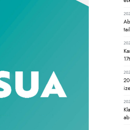
es
20
Ab
ta
20
Ka
17
20
20
iz
20
Kl
ab