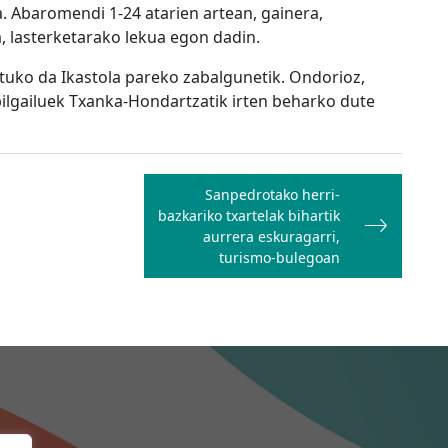
a. Abaromendi 1-24 atarien artean, gainera,
a, lasterketarako lekua egon dadin.
iatuko da Ikastola pareko zabalgunetik. Ondorioz,
ibilgailuek Txanka-Hondartzatik irten beharko dute
Sanpedrotako herri-
bazkariko txartelak bihartik
aurrera eskuragarri,
turismo-bulegoan