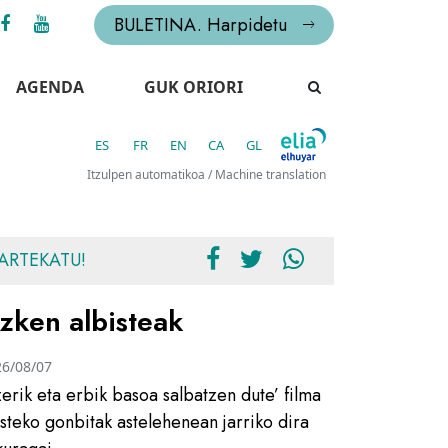
BULETINA. Harpidetu
AGENDA
GUK ORIORI
ES
FR
EN
CA
GL
Itzulpen automatikoa / Machine translation
ARTEKATU!
zken albisteak
26/08/07
zerik eta erbik basoa salbatzen dute’ filma
usteko gonbitak astelehenean jarriko dira