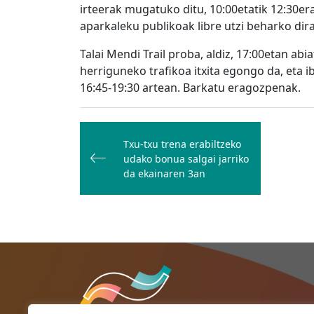
irteerak mugatuko ditu, 10:00etatik 12:30er
aparkaleku publikoak libre utzi beharko dir
Talai Mendi Trail proba, aldiz, 17:00etan ab
herriguneko trafikoa itxita egongo da, eta 
16:45-19:30 artean. Barkatu eragozpenak.
Bidalketetan
zehar
Txu-txu trena erabiltzeko
udako bonua salgai jarriko
nabigatu
da ekainaren 3an