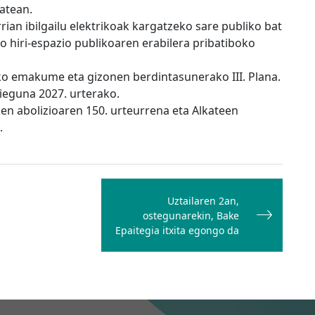
atean.
rian ibilgailu elektrikoak kargatzeko sare publiko bat
o hiri-espazio publikoaren erabilera pribatiboko
ko emakume eta gizonen berdintasunerako III. Plana.
ieguna 2027. urterako.
en abolizioaren 150. urteurrena eta Alkateen
.
Uztailaren 2an,
ostegunarekin, Bake
Epaitegia itxita egongo da