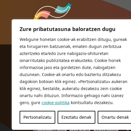
Zure pribatutasuna baloratzen dugu
Webgune honetan cookie-ak erabiltzen ditugu, gureak
eta hirugarren batzuenak, ematen dugun zerbitzua
aztertzeko eta/edo zure nabigazio-ohituretan
ORIOKO UDALA
oinarritutako publizitatea erakusteko. Cookie horiek
Herriko plaza,1
informazioa jaso eta gordetzen dute, nabigatzen
20810 Orio (Gipuzkoa)
duzunean. Cookie-ak onartu edo baztertu ditzakezu
T. 943 83 03 46
dagokion botoian klik eginez. «Pertsonalizatu» aukeran
klik eginez, bestalde, aukeratu dezakezu zein cookie
bulegoak@orio.eus
onartu nahi dituzun. Informazio gehiago nahi izanez
gero, gure
cookie-politika
kontsultatu dezakezu.
Pertsonalizatu
Ezeztatu denak
Onartu denak
Pribatutasun Politika
Lege oharra
Cookie politika
© 