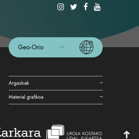
Geo-Orio
Argazkiak
Material grafikoa