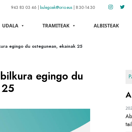
943 83 03 46
|
bulegoak@orio.eus
|
8:30-14:30
UDALA
TRAMITEAK
ALBISTEAK
lkura egingo du ostegunean, ekainak 25
bilkura egingo du
P
 25
A
20
Ab
ta