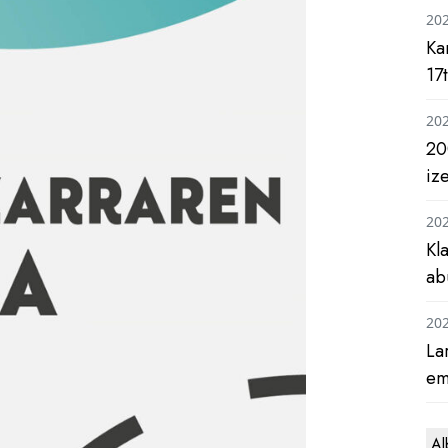
20
Ka
17
20
20
iz
20
Kl
ab
20
La
em
Al