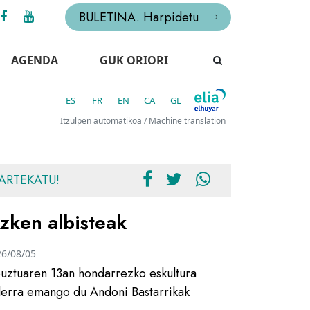
BULETINA. Harpidetu
AGENDA
GUK ORIORI
ES
FR
EN
CA
GL
Itzulpen automatikoa / Machine translation
ARTEKATU!
zken albisteak
26/08/05
uztuaren 13an hondarrezko eskultura
ilerra emango du Andoni Bastarrikak