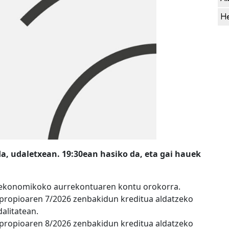
He
a, udaletxean. 19:30ean hasiko da, eta gai hauek
i ekonomikoko aurrekontuaren kontu orokorra.
 propioaren 7/2026 zenbakidun kreditua aldatzeko
alitatean.
 propioaren 8/2026 zenbakidun kreditua aldatzeko