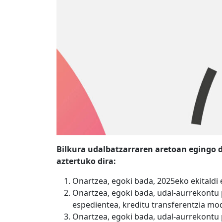
Bilkura udalbatzarraren aretoan egingo d
aztertuko dira:
Onartzea, egoki bada, 2025eko ekitald
Onartzea, egoki bada, udal-aurrekontu
espedientea, kreditu transferentzia mod
Onartzea, egoki bada, udal-aurrekontu