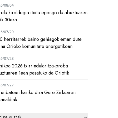
26/08/04
rela kiroldegia itxita egongo da abuztuaren
tik 30era
26/07/29
0 herritarrek baino gehiagok eman dute
ena Orioko komunitate energetikoan
26/07/28
asikoa 2026 txirrindularitza-proba
uztuaren 1ean pasatuko da Oriotik
26/07/27
runbatean hasiko dira Gure Zirkuaren
analdiak
biste guztiak