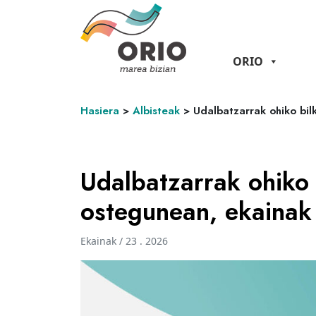
ORIO
Hasiera
>
Albisteak
>
Udalbatzarrak ohiko bi
Udalbatzarrak ohiko 
ostegunean, ekainak
Ekainak / 23 . 2026