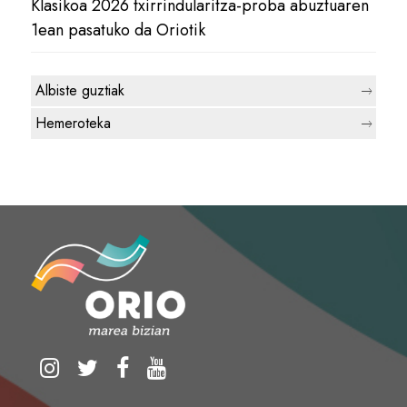
Klasikoa 2026 txirrindularitza-proba abuztuaren
1ean pasatuko da Oriotik
Albiste guztiak
Hemeroteka