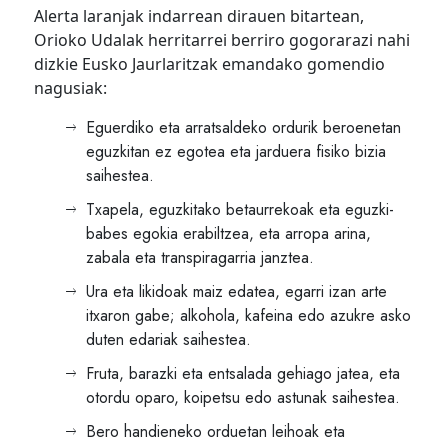
Alerta laranjak indarrean dirauen bitartean,
Orioko Udalak herritarrei berriro gogorarazi nahi
dizkie Eusko Jaurlaritzak emandako gomendio
nagusiak:
Eguerdiko eta arratsaldeko ordurik beroenetan
eguzkitan ez egotea eta jarduera fisiko bizia
saihestea.
Txapela, eguzkitako betaurrekoak eta eguzki-
babes egokia erabiltzea, eta arropa arina,
zabala eta transpiragarria janztea.
Ura eta likidoak maiz edatea, egarri izan arte
itxaron gabe; alkohola, kafeina edo azukre asko
duten edariak saihestea.
Fruta, barazki eta entsalada gehiago jatea, eta
otordu oparo, koipetsu edo astunak saihestea.
Bero handieneko orduetan leihoak eta