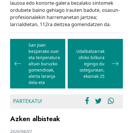
lausoa edo konorte-galera bezalako sintomek
ordubete baino gehiago irauten badute, osasun-
profesionalekin harremanetan jartzea;
larrialdietan, 112ra deitzea gomendatzen da.
Bidalketetan
zehar
San Joan
bezperako suei
Udalbatzarrak
nabigatu
eta tenperatura
ohiko bilkura
altuei buruzko
egingo du
gomendioak,
ostegunean,
alerta laranja
ekainak 25
dela-eta
PARTEKATU!
Azken albisteak
2026/08/07