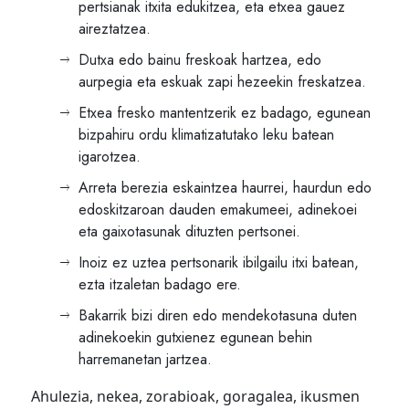
pertsianak itxita edukitzea, eta etxea gauez
aireztatzea.
Dutxa edo bainu freskoak hartzea, edo
aurpegia eta eskuak zapi hezeekin freskatzea.
Etxea fresko mantentzerik ez badago, egunean
bizpahiru ordu klimatizatutako leku batean
igarotzea.
Arreta berezia eskaintzea haurrei, haurdun edo
edoskitzaroan dauden emakumeei, adinekoei
eta gaixotasunak dituzten pertsonei.
Inoiz ez uztea pertsonarik ibilgailu itxi batean,
ezta itzaletan badago ere.
Bakarrik bizi diren edo mendekotasuna duten
adinekoekin gutxienez egunean behin
harremanetan jartzea.
Ahulezia, nekea, zorabioak, goragalea, ikusmen