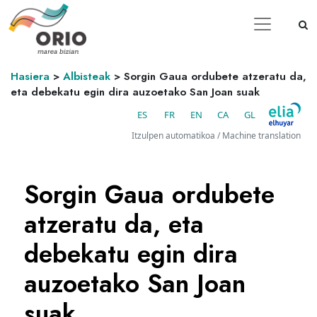
Hasiera
>
Albisteak
>
Sorgin Gaua ordubete atzeratu da,
eta debekatu egin dira auzoetako San Joan suak
ES
FR
EN
CA
GL
Itzulpen automatikoa / Machine translation
Sorgin Gaua ordubete
atzeratu da, eta
debekatu egin dira
auzoetako San Joan
suak