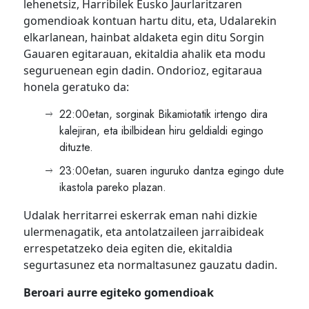
lehenetsiz, Harribilek Eusko Jaurlaritzaren
gomendioak kontuan hartu ditu, eta, Udalarekin
elkarlanean, hainbat aldaketa egin ditu Sorgin
Gauaren egitarauan, ekitaldia ahalik eta modu
seguruenean egin dadin. Ondorioz, egitaraua
honela geratuko da:
22:00etan, sorginak Bikamiotatik irtengo dira
kalejiran, eta ibilbidean hiru geldialdi egingo
dituzte.
23:00etan, suaren inguruko dantza egingo dute
ikastola pareko plazan.
Udalak herritarrei eskerrak eman nahi dizkie
ulermenagatik, eta antolatzaileen jarraibideak
errespetatzeko deia egiten die, ekitaldia
segurtasunez eta normaltasunez gauzatu dadin.
Beroari aurre egiteko gomendioak