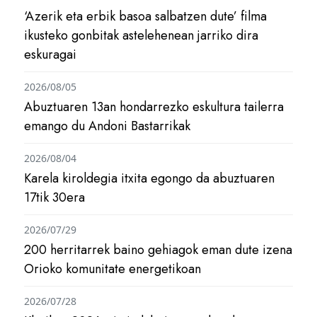
‘Azerik eta erbik basoa salbatzen dute’ filma
ikusteko gonbitak astelehenean jarriko dira
eskuragai
2026/08/05
Abuztuaren 13an hondarrezko eskultura tailerra
emango du Andoni Bastarrikak
2026/08/04
Karela kiroldegia itxita egongo da abuztuaren
17tik 30era
2026/07/29
200 herritarrek baino gehiagok eman dute izena
Orioko komunitate energetikoan
2026/07/28