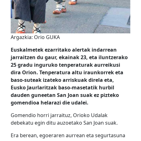
Argazkia: Orio GUKA
Euskalmetek ezarritako alertak indarrean
jarraitzen du gaur, ekainak 23, eta iluntzerako
25 gradu inguruko tenperaturak aurreikusi
dira Orion. Tenperatura altu iraunkorrek eta
baso-suteak izateko arriskuak direla eta,
Eusko Jaurlaritzak baso-masetatik hurbil
dauden guneetan San Joan suak ez pizteko
gomendioa helarazi die udalei.
Gomendio horri jarraituz, Orioko Udalak
debekatu egin ditu auzoetako San Joan suak.
Era berean, egoeraren aurrean eta segurtasuna