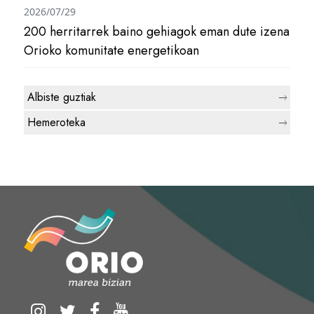
2026/07/29
200 herritarrek baino gehiagok eman dute izena
Orioko komunitate energetikoan
Albiste guztiak
Hemeroteka