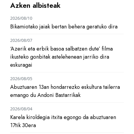
Azken albisteak
2026/08/10
Bikamiotako jaiak bertan behera geratuko dira
2026/08/07
‘Azerik eta erbik basoa salbatzen dute’ filma
ikusteko gonbitak astelehenean jarriko dira
eskuragai
2026/08/05
Abuztuaren 13an hondarrezko eskultura tailerra
emango du Andoni Bastarrikak
2026/08/04
Karela kiroldegia itxita egongo da abuztuaren
17tik 30era