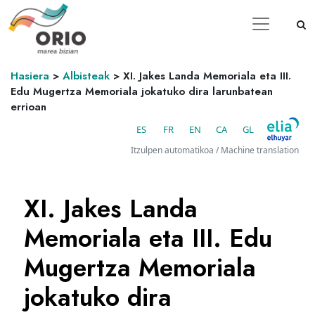
Hasiera
>
Albisteak
>
XI. Jakes Landa Memoriala eta III.
Edu Mugertza Memoriala jokatuko dira larunbatean
errioan
ES
FR
EN
CA
GL
Itzulpen automatikoa / Machine translation
XI. Jakes Landa
Memoriala eta III. Edu
Mugertza Memoriala
jokatuko dira