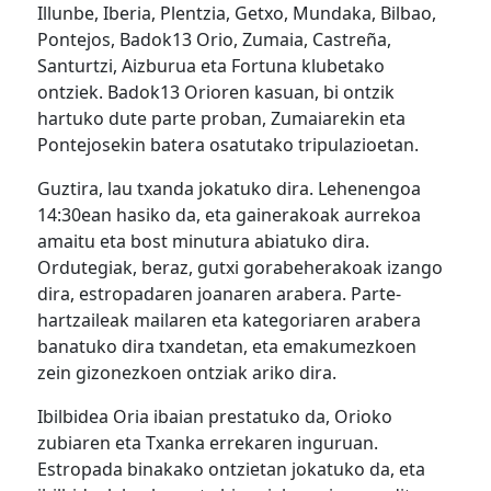
Illunbe, Iberia, Plentzia, Getxo, Mundaka, Bilbao,
Pontejos, Badok13 Orio, Zumaia, Castreña,
Santurtzi, Aizburua eta Fortuna klubetako
ontziek. Badok13 Orioren kasuan, bi ontzik
hartuko dute parte proban, Zumaiarekin eta
Pontejosekin batera osatutako tripulazioetan.
Guztira, lau txanda jokatuko dira. Lehenengoa
14:30ean hasiko da, eta gainerakoak aurrekoa
amaitu eta bost minutura abiatuko dira.
Ordutegiak, beraz, gutxi gorabeherakoak izango
dira, estropadaren joanaren arabera. Parte-
hartzaileak mailaren eta kategoriaren arabera
banatuko dira txandetan, eta emakumezkoen
zein gizonezkoen ontziak ariko dira.
Ibilbidea Oria ibaian prestatuko da, Orioko
zubiaren eta Txanka errekaren inguruan.
Estropada binakako ontzietan jokatuko da, eta