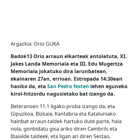
Argazkia: Orio GUKA
Badok13 Orio arraun elkarteak antolatuta, XI.
Jakes Landa Memoriala eta III. Edu Mugertza
Memoriala jokatuko dira larunbatean,
ekainaren 27an, errioan. Estropada 14:30ean
hasiko da, eta
San Pedro festen
lehen eguneko
kirol-hitzordu nagusietako bat izango da.
Beteranoen 11.1 ligako proba izango da, eta
Gipuzkoa, Bizkaia, Kantabria eta Kataluniako
hainbat arraun-taldek hartuko dute parte, hala
nola, gonbidatu gisa ariko diren Cambrils eta
Ibaialde taldeek, eta ligan ari diren Sestao,