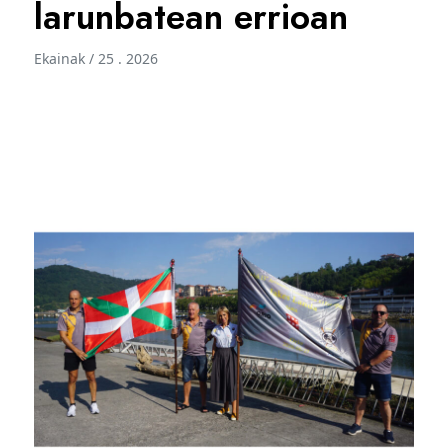
larunbatean errioan
Ekainak / 25 . 2026