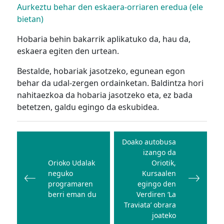
Aurkeztu behar den eskaera-orriaren eredua (ele
bietan)
Hobaria behin bakarrik aplikatuko da, hau da,
eskaera egiten den urtean.
Bestalde, hobariak jasotzeko, egunean egon
behar da udal-zergen ordainketan. Baldintza hori
nahitaezkoa da hobaria jasotzeko eta, ez bada
betetzen, galdu egingo da eskubidea.
Bidalketetan
zehar
Doako autobusa
izango da
nabigatu
Orioko Udalak
Oriotik,
neguko
Kursaalen
programaren
egingo den
berri eman du
Verdiren ‘La
Traviata’ obrara
joateko