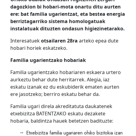
dagozkion bi hobari-mota onartu ditu aurten
ere: bat familia ugarientzat, eta bestea energia
berriztagarriko sistema homologatuak
instalatuak dituzten ondasun higiezinetarako.
Interesatuek
otsailaren 28ra
arteko epea dute
hobari horiek eskatzeko.
Familia ugarientzako hobariak
Familia ugarientzako hobariaren eskaera urtero
aurkeztu behar dute herritarrek. Alegia, iaz
eskatu izanak ez du eskubiderik ematen aurten
ere jasotzeko; berriro eskatu behar da.
Familia ugari direla akreditatuta daukatenek
etxebizitza BATENTZAKO eskatu dezakete
hobaria, baldintza hauek betetzen badituzte:
Etxebizitza familia ugariaren ohiko bizitokia izan