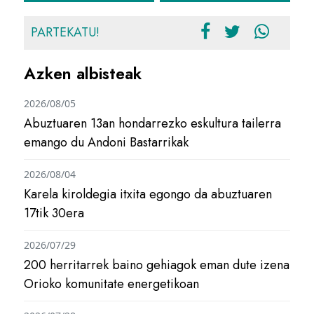
PARTEKATU!
Azken albisteak
2026/08/05
Abuztuaren 13an hondarrezko eskultura tailerra
emango du Andoni Bastarrikak
2026/08/04
Karela kiroldegia itxita egongo da abuztuaren
17tik 30era
2026/07/29
200 herritarrek baino gehiagok eman dute izena
Orioko komunitate energetikoan