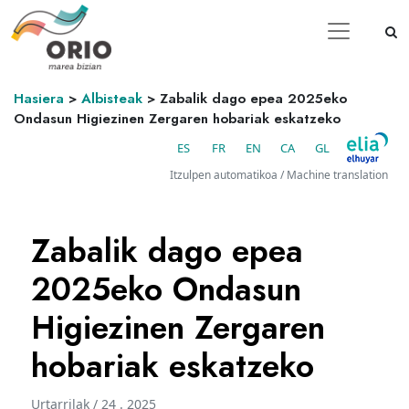
Hasiera
>
Albisteak
>
Zabalik dago epea 2025eko
Ondasun Higiezinen Zergaren hobariak eskatzeko
ES
FR
EN
CA
GL
Itzulpen automatikoa / Machine translation
Zabalik dago epea
2025eko Ondasun
Higiezinen Zergaren
hobariak eskatzeko
Urtarrilak / 24 . 2025