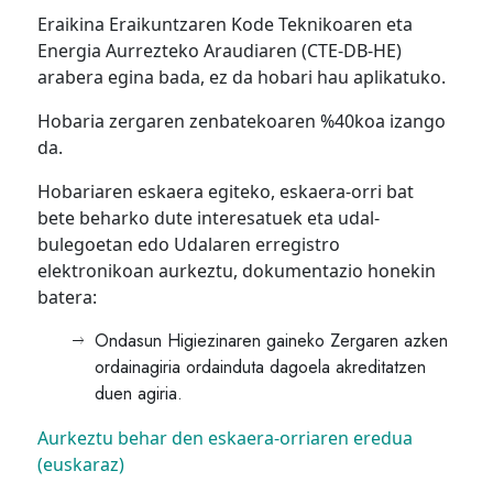
Eraikina Eraikuntzaren Kode Teknikoaren eta
Energia Aurrezteko Araudiaren (CTE-DB-HE)
arabera egina bada, ez da hobari hau aplikatuko.
Hobaria zergaren zenbatekoaren %40koa izango
da.
Hobariaren eskaera egiteko, eskaera-orri bat
bete beharko dute interesatuek eta udal-
bulegoetan edo Udalaren erregistro
elektronikoan aurkeztu, dokumentazio honekin
batera:
Ondasun Higiezinaren gaineko Zergaren azken
ordainagiria ordainduta dagoela akreditatzen
duen agiria.
Aurkeztu behar den eskaera-orriaren eredua
(euskaraz)