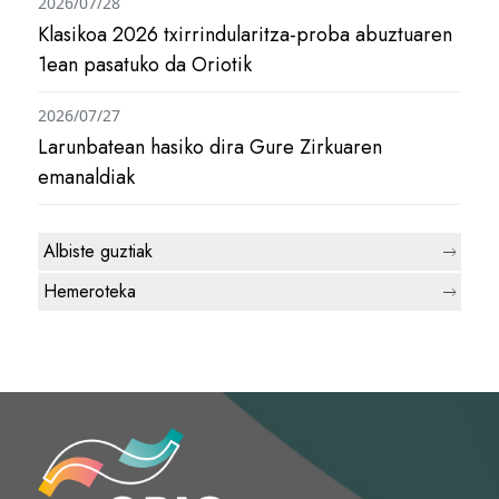
2026/07/28
Klasikoa 2026 txirrindularitza-proba abuztuaren
1ean pasatuko da Oriotik
2026/07/27
Larunbatean hasiko dira Gure Zirkuaren
emanaldiak
Albiste guztiak
Hemeroteka