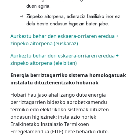
duen agiria.
Zinpeko aitorpena, adieraziz familiako inor ez
dela beste ondasun higiezin baten jabe.
Aurkeztu behar den eskaera-orriaren eredua +
zinpeko aitorpena (euskaraz)
Aurkeztu behar den eskaera-orriaren eredua +
zinpeko aitorpena (ele bitan)
Energia berriztagarriko sistema homologatuak
instalatu dituztenentzako hobariak
Hobari hau jaso ahal izango dute energia
berriztagarrien bidezko aprobetxamendu
termiko edo elektrikoko sistemak dituzten
ondasun higiezinek; instalazio horiek
Eraikinetako Instalazio Termikoen
Erregelamendua (EITE) bete beharko dute.