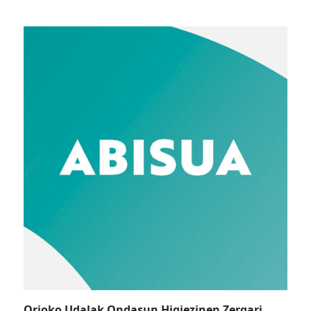
Orioko Udalak Ondasun Higiezinen Zergari