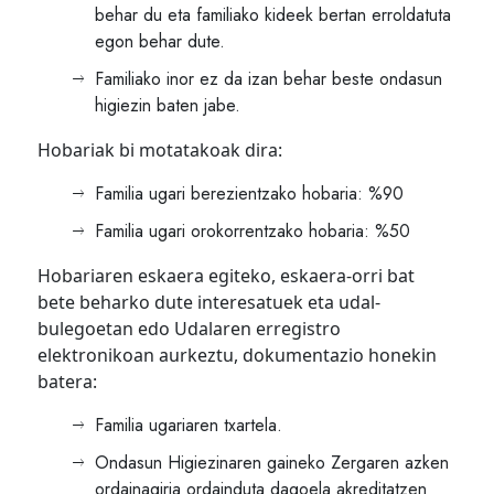
behar du eta familiako kideek bertan erroldatuta
egon behar dute.
Familiako inor ez da izan behar beste ondasun
higiezin baten jabe.
Hobariak bi motatakoak dira:
Familia ugari berezientzako hobaria: %90
Familia ugari orokorrentzako hobaria: %50
Hobariaren eskaera egiteko, eskaera-orri bat
bete beharko dute interesatuek eta udal-
bulegoetan edo Udalaren erregistro
elektronikoan aurkeztu, dokumentazio honekin
batera:
Familia ugariaren txartela.
Ondasun Higiezinaren gaineko Zergaren azken
ordainagiria ordainduta dagoela akreditatzen