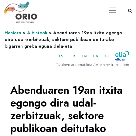
Hasiera
>
Albisteak
>
Abenduaren 19an itxita egongo
dira udal-zerbitzuak, sektore publikoan deitutako
bigarren greba eguna dela-eta
ES
FR
EN
CA
GL
Itzulpen automatikoa / Machine translation
Abenduaren 19an itxita
egongo dira udal-
zerbitzuak, sektore
publikoan deitutako