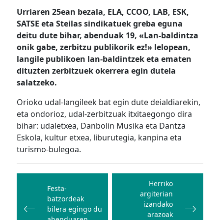
Urriaren 25ean bezala, ELA, CCOO, LAB, ESK,
SATSE eta Steilas sindikatuek greba eguna
deitu dute bihar, abenduak 19, «Lan-baldintza
onik gabe, zerbitzu publikorik ez!» lelopean,
langile publikoen lan-baldintzek eta ematen
dituzten zerbitzuek
okerrera egin dutela
salatzeko.
Orioko udal-langileek bat egin dute deialdiarekin,
eta ondorioz, udal-zerbitzuak itxitaegongo dira
bihar: udaletxea, Danbolin Musika eta Dantza
Eskola, kultur etxea, liburutegia, kanpina eta
turismo-bulegoa.
Bidalketetan
zehar
Herriko
Festa-
argiterian
nabigatu
batzordeak
izandako
bilera egingo du
arazoak
abenduaren