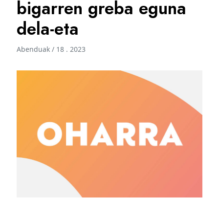
bigarren greba eguna
dela-eta
Abenduak / 18 . 2023