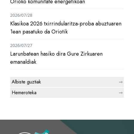
Orioko komunitate energetikoan
2026/07/28
Klasikoa 2026 txirrindularitza-proba abuztuaren
1ean pasatuko da Oriotik
2026/07/27
Larunbatean hasiko dira Gure Zirkuaren
emanaldiak
Albiste guztiak
Hemeroteka