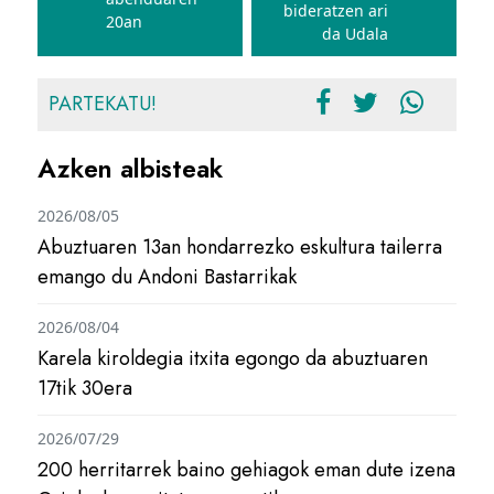
bideratzen ari
20an
da Udala
PARTEKATU!
Azken albisteak
2026/08/05
Abuztuaren 13an hondarrezko eskultura tailerra
emango du Andoni Bastarrikak
2026/08/04
Karela kiroldegia itxita egongo da abuztuaren
17tik 30era
2026/07/29
200 herritarrek baino gehiagok eman dute izena