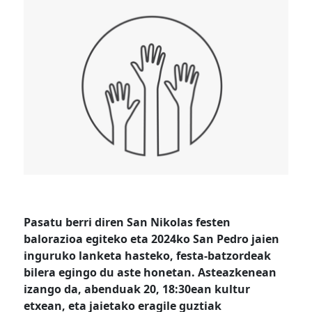
Pasatu berri diren San Nikolas festen
balorazioa egiteko eta 2024ko San Pedro jaien
inguruko lanketa hasteko, festa-batzordeak
bilera egingo du aste honetan. Asteazkenean
izango da, abenduak 20, 18:30ean kultur
etxean, eta jaietako eragile guztiak