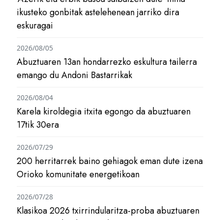
ikusteko gonbitak astelehenean jarriko dira
eskuragai
2026/08/05
Abuztuaren 13an hondarrezko eskultura tailerra
emango du Andoni Bastarrikak
2026/08/04
Karela kiroldegia itxita egongo da abuztuaren
17tik 30era
2026/07/29
200 herritarrek baino gehiagok eman dute izena
Orioko komunitate energetikoan
2026/07/28
Klasikoa 2026 txirrindularitza-proba abuztuaren