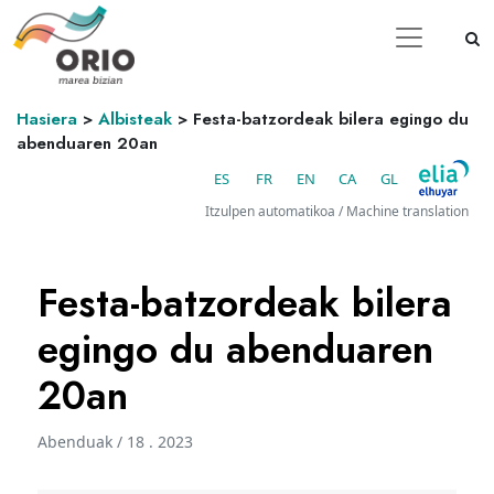
Hasiera
>
Albisteak
>
Festa-batzordeak bilera egingo du
abenduaren 20an
ES
FR
EN
CA
GL
Itzulpen automatikoa / Machine translation
Festa-batzordeak bilera
egingo du abenduaren
20an
Abenduak / 18 . 2023