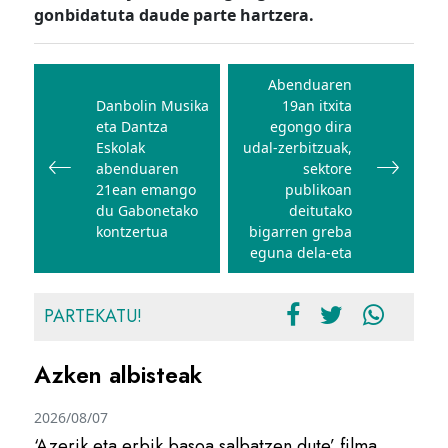
gonbidatuta daude parte hartzera.
Bidalketetan
zehar
Abenduaren
Danbolin Musika
19an itxita
nabigatu
eta Dantza
egongo dira
Eskolak
udal-zerbitzuak,
abenduaren
sektore
21ean emango
publikoan
du Gabonetako
deitutako
kontzertua
bigarren greba
eguna dela-eta
PARTEKATU!
Azken albisteak
2026/08/07
‘Azerik eta erbik basoa salbatzen dute’ filma