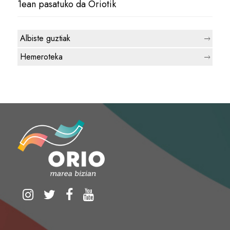
1ean pasatuko da Oriotik
Albiste guztiak
Hemeroteka