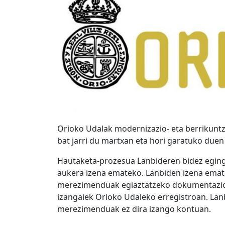
Orioko Udalak modernizazio- eta berrikunt
bat jarri du martxan eta hori garatuko duen 
Hautaketa-prozesua Lanbideren bidez egingo
aukera izena emateko. Lanbiden izena emat
merezimenduak egiaztatzeko dokumentazioa
izangaiek Orioko Udaleko erregistroan. La
merezimenduak ez dira izango kontuan.