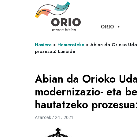
ORIO
Hasiera
>
Hemeroteka
>
Abian da Orioko Udal
prozesua: Lanbide
Abian da Orioko Uda
modernizazio- eta be
hautatzeko prozesua
Azaroak / 24 . 2021