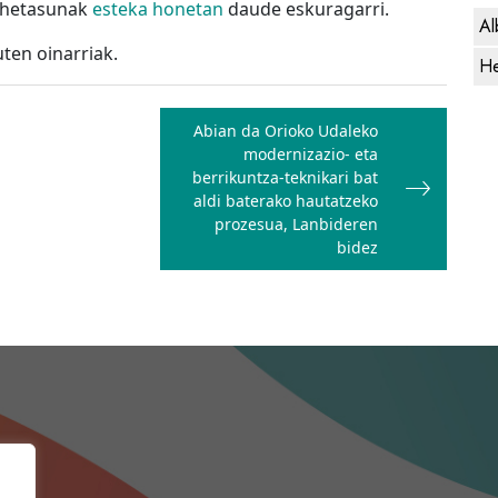
ehetasunak
esteka honetan
daude eskuragarri.
Al
ten oinarriak.
He
Abian da Orioko Udaleko
modernizazio- eta
berrikuntza-teknikari bat
aldi baterako hautatzeko
prozesua, Lanbideren
bidez