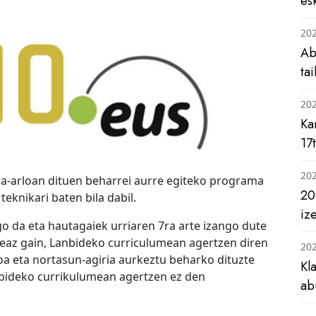
es
20
Ab
ta
20
Ka
17
20
za-arloan dituen beharrei aurre egiteko programa
20
teknikari baten bila dabil.
iz
 da eta hautagaiek urriaren 7ra arte izango dute
eaz gain, Lanbideko curriculumean agertzen diren
20
 eta nortasun-agiria aurkeztu beharko dituzte
Kl
nbideko currikulumean agertzen ez den
ab