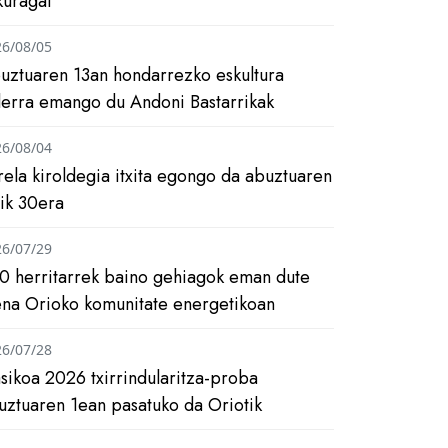
kuragai
26/08/05
uztuaren 13an hondarrezko eskultura
ilerra emango du Andoni Bastarrikak
26/08/04
rela kiroldegia itxita egongo da abuztuaren
tik 30era
26/07/29
0 herritarrek baino gehiagok eman dute
ena Orioko komunitate energetikoan
26/07/28
asikoa 2026 txirrindularitza-proba
uztuaren 1ean pasatuko da Oriotik