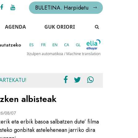
BULETINA. Harpidetu
AGENDA
GUK ORIORI
hautatzeko
ES
FR
EN
CA
GL
Itzulpen automatikoa / Machine translation
ARTEKATU!
zken albisteak
26/08/07
zerik eta erbik basoa salbatzen dute’ filma
usteko gonbitak astelehenean jarriko dira