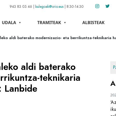
943 83 03 46
|
bulegoak@orio.eus
|
8:30-14:30
UDALA
TRAMITEAK
ALBISTEAK
eko aldi baterako modernizazio- eta berrikuntza-teknikaria 
leko aldi baterako
P
rrikuntza-teknikaria
A
: Lanbide
20
‘A
ik