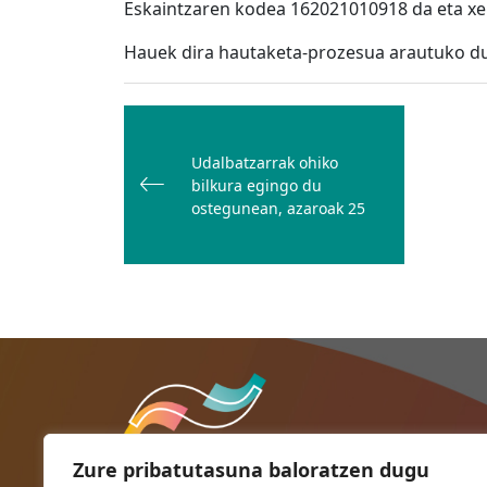
Eskaintzaren kodea 162021010918 da eta x
Hauek dira hautaketa-prozesua arautuko du
Bidalketetan
zehar
Udalbatzarrak ohiko
nabigatu
bilkura egingo du
ostegunean, azaroak 25
Zure pribatutasuna baloratzen dugu