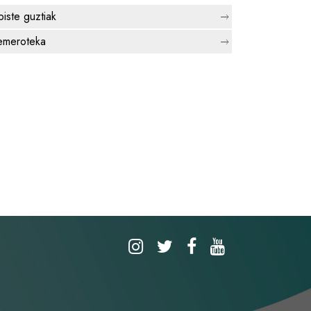
biste guztiak
meroteka