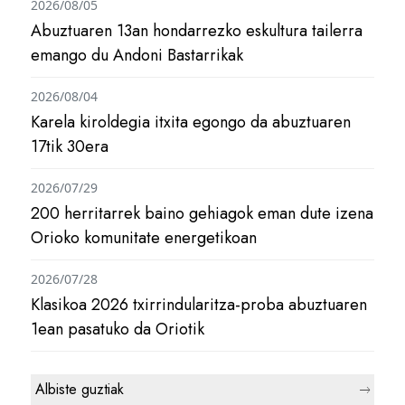
2026/08/05
Abuztuaren 13an hondarrezko eskultura tailerra
emango du Andoni Bastarrikak
2026/08/04
Karela kiroldegia itxita egongo da abuztuaren
17tik 30era
2026/07/29
200 herritarrek baino gehiagok eman dute izena
Orioko komunitate energetikoan
2026/07/28
Klasikoa 2026 txirrindularitza-proba abuztuaren
1ean pasatuko da Oriotik
Albiste guztiak