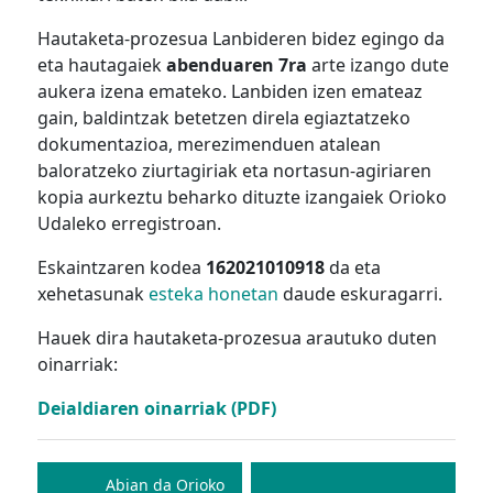
Hautaketa-prozesua Lanbideren bidez egingo da
eta hautagaiek
abenduaren 7ra
arte izango dute
aukera izena emateko. Lanbiden izen emateaz
gain, baldintzak betetzen direla egiaztatzeko
dokumentazioa, merezimenduen atalean
baloratzeko ziurtagiriak eta nortasun-agiriaren
kopia aurkeztu beharko dituzte izangaiek Orioko
Udaleko erregistroan.
Eskaintzaren kodea
162021010918
da eta
xehetasunak
esteka honetan
daude eskuragarri.
Hauek dira hautaketa-prozesua arautuko duten
oinarriak:
Deialdiaren oinarriak (PDF)
Bidalketetan
zehar
Abian da Orioko