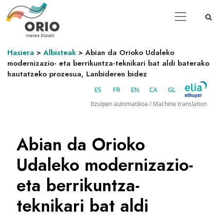
Hasiera
>
Albisteak
>
Abian da Orioko Udaleko
modernizazio- eta berrikuntza-teknikari bat aldi baterako
hautatzeko prozesua, Lanbideren bidez
ES
FR
EN
CA
GL
Itzulpen automatikoa / Machine translation
Abian da Orioko
Udaleko modernizazio-
eta berrikuntza-
teknikari bat aldi