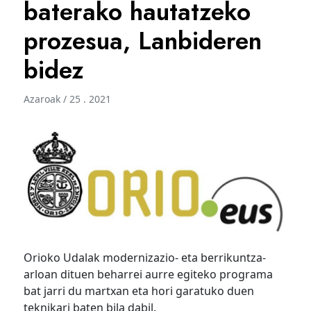
baterako hautatzeko
prozesua, Lanbideren
bidez
Azaroak / 25 . 2021
Orioko Udalak modernizazio- eta berrikuntza-
arloan dituen beharrei aurre egiteko programa
bat jarri du martxan eta hori garatuko duen
teknikari baten bila dabil.