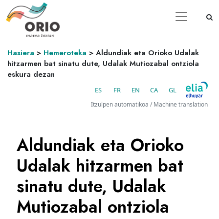
Hasiera
>
Hemeroteka
>
Aldundiak eta Orioko Udalak
hitzarmen bat sinatu dute, Udalak Mutiozabal ontziola
eskura dezan
ES
FR
EN
CA
GL
Itzulpen automatikoa / Machine translation
Aldundiak eta Orioko
Udalak hitzarmen bat
sinatu dute, Udalak
Mutiozabal ontziola