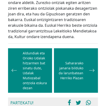
ondare aldetik. Zurezko ontziak egiten aritzen
ziren erriberako ontziolak pixkanaka desagertzen
joan dira, eta hau da Gipuzkoan geratzen den
bakarra. Euskal ontzigintzaren tradizioaren
erakusle bikaina da. Euskal Herriko beste ontziola
tradizional garrantzitsua Lekeitioko Mendietakoa
da, Kultur ondare izendapena duena.
Bidalketetan
zehar
Aldundiak eta
Orioko Udalak
nabigatu
hitzarmen bat
Sahararako
sinatu dute,
janaria bilduko
Udalak
da larunbatean
Mutiozabal
Herriko Plazan
ontziola eskura
dezan
PARTEKATU!