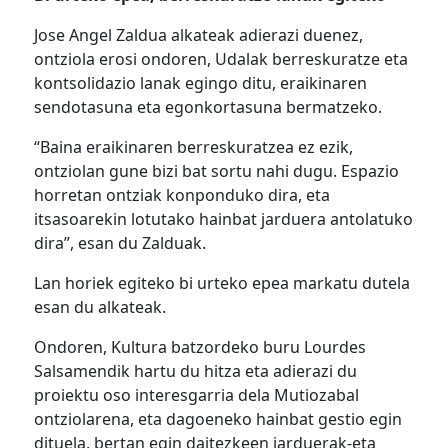
Jose Angel Zaldua alkateak adierazi duenez,
ontziola erosi ondoren, Udalak berreskuratze eta
kontsolidazio lanak egingo ditu, eraikinaren
sendotasuna eta egonkortasuna bermatzeko.
“Baina eraikinaren berreskuratzea ez ezik,
ontziolan gune bizi bat sortu nahi dugu. Espazio
horretan ontziak konponduko dira, eta
itsasoarekin lotutako hainbat jarduera antolatuko
dira”, esan du Zalduak.
Lan horiek egiteko bi urteko epea markatu dutela
esan du alkateak.
Ondoren, Kultura batzordeko buru Lourdes
Salsamendik hartu du hitza eta adierazi du
proiektu oso interesgarria dela Mutiozabal
ontziolarena, eta dagoeneko hainbat gestio egin
dituela, bertan egin daitezkeen jarduerak-eta