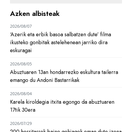
Azken albisteak
2026/08/07
‘Azerik eta erbik basoa salbatzen dute’ filma
ikusteko gonbitak astelehenean jarriko dira
eskuragai
2026/08/05
Abuztuaren 13an hondarrezko eskultura tailerra
emango du Andoni Bastarrikak
2026/08/04
Karela kiroldegia itxita egongo da abuztuaren
17tik 30era
2026/07/29
200 herritarrek baino gehiagok eman dute izena