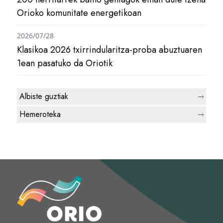
Orioko komunitate energetikoan
2026/07/28
Klasikoa 2026 txirrindularitza-proba abuztuaren
1ean pasatuko da Oriotik
Albiste guztiak
Hemeroteka