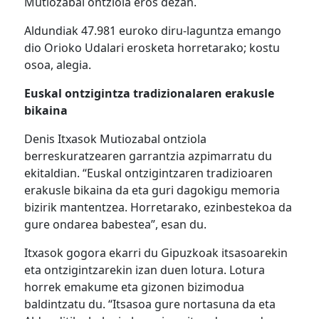
Mutiozabal ontziola eros dezan.
Aldundiak 47.981 euroko diru-laguntza emango
dio Orioko Udalari erosketa horretarako; kostu
osoa, alegia.
Euskal ontzigintza tradizionalaren erakusle
bikaina
Denis Itxasok Mutiozabal ontziola
berreskuratzearen garrantzia azpimarratu du
ekitaldian. “Euskal ontzigintzaren tradizioaren
erakusle bikaina da eta guri dagokigu memoria
bizirik mantentzea. Horretarako, ezinbestekoa da
gure ondarea babestea”, esan du.
Itxasok gogora ekarri du Gipuzkoak itsasoarekin
eta ontzigintzarekin izan duen lotura. Lotura
horrek emakume eta gizonen bizimodua
baldintzatu du. “Itsasoa gure nortasuna da eta