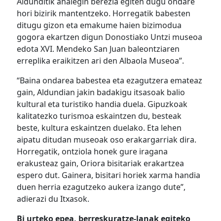
Aldunditik ahalegin berezia egiten dugu ondare
hori bizirik mantentzeko. Horregatik babesten
ditugu gizon eta emakume haien bizimodua
gogora ekartzen digun Donostiako Untzi museoa
edota XVI. Mendeko San Juan baleontziaren
erreplika eraikitzen ari den Albaola Museoa”.
“Baina ondarea babestea eta ezagutzera emateaz
gain, Aldundian jakin badakigu itsasoak balio
kultural eta turistiko handia duela. Gipuzkoak
kalitatezko turismoa eskaintzen du, besteak
beste, kultura eskaintzen duelako. Eta lehen
aipatu ditudan museoak oso erakargarriak dira.
Horregatik, ontziola honek gure iragana
erakusteaz gain, Oriora bisitariak erakartzea
espero dut. Gainera, bisitari horiek xarma handia
duen herria ezagutzeko aukera izango dute”,
adierazi du Itxasok.
Bi urteko epea, berreskuratze-lanak egiteko