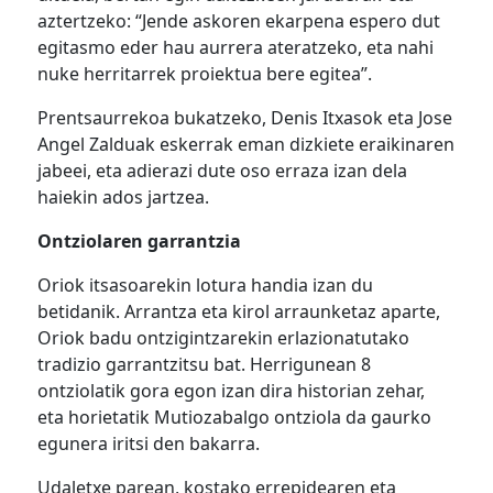
aztertzeko: “Jende askoren ekarpena espero dut
egitasmo eder hau aurrera ateratzeko, eta nahi
nuke herritarrek proiektua bere egitea”.
Prentsaurrekoa bukatzeko, Denis Itxasok eta Jose
Angel Zalduak eskerrak eman dizkiete eraikinaren
jabeei, eta adierazi dute oso erraza izan dela
haiekin ados jartzea.
Ontziolaren garrantzia
Oriok itsasoarekin lotura handia izan du
betidanik. Arrantza eta kirol arraunketaz aparte,
Oriok badu ontzigintzarekin erlazionatutako
tradizio garrantzitsu bat. Herrigunean 8
ontziolatik gora egon izan dira historian zehar,
eta horietatik Mutiozabalgo ontziola da gaurko
egunera iritsi den bakarra.
Udaletxe parean, kostako errepidearen eta