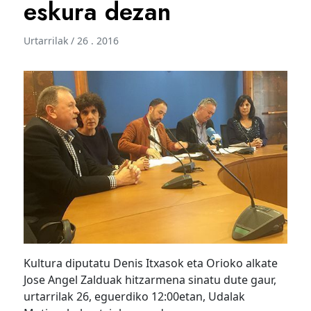
eskura dezan
Urtarrilak / 26 . 2016
Kultura diputatu Denis Itxasok eta Orioko alkate
Jose Angel Zalduak hitzarmena sinatu dute gaur,
urtarrilak 26, eguerdiko 12:00etan, Udalak