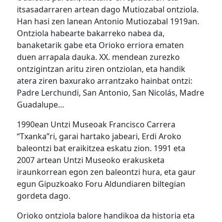
itsasadarraren artean dago Mutiozabal ontziola.
Han hasi zen lanean Antonio Mutiozabal 1919an.
Ontziola habearte bakarreko nabea da,
banaketarik gabe eta Orioko erriora ematen
duen arrapala dauka. XX. mendean zurezko
ontzigintzan aritu ziren ontziolan, eta handik
atera ziren baxurako arrantzako hainbat ontzi:
Padre Lerchundi, San Antonio, San Nicolás, Madre
Guadalupe…
1990ean Untzi Museoak Francisco Carrera
“Txanka”ri, garai hartako jabeari, Erdi Aroko
baleontzi bat eraikitzea eskatu zion. 1991 eta
2007 artean Untzi Museoko erakusketa
iraunkorrean egon zen baleontzi hura, eta gaur
egun Gipuzkoako Foru Aldundiaren biltegian
gordeta dago.
Orioko ontziola balore handikoa da historia eta