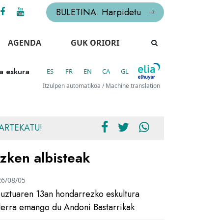
BULETINA. Harpidetu
AGENDA
GUK ORIORI
a eskura
ES
FR
EN
CA
GL
Itzulpen automatikoa / Machine translation
ARTEKATU!
zken albisteak
26/08/05
uztuaren 13an hondarrezko eskultura
ilerra emango du Andoni Bastarrikak