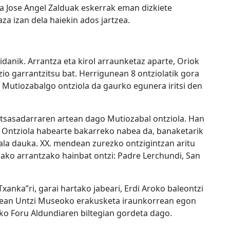
a Jose Angel Zalduak eskerrak eman dizkiete
aza izan dela haiekin ados jartzea.
idanik. Arrantza eta kirol arraunketaz aparte, Oriok
zio garrantzitsu bat. Herrigunean 8 ontziolatik gora
ik Mutiozabalgo ontziola da gaurko egunera iritsi den
itsasadarraren artean dago Mutiozabal ontziola. Han
 Ontziola habearte bakarreko nabea da, banaketarik
la dauka. XX. mendean zurezko ontzigintzan aritu
urako arrantzako hainbat ontzi: Padre Lerchundi, San
anka”ri, garai hartako jabeari, Erdi Aroko baleontzi
artean Untzi Museoko erakusketa iraunkorrean egon
ko Foru Aldundiaren biltegian gordeta dago.