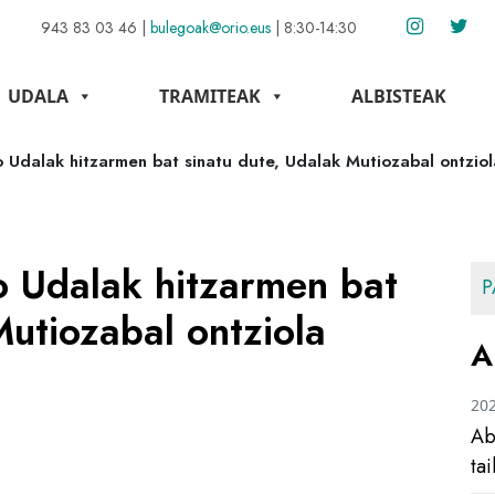
943 83 03 46
|
bulegoak@orio.eus
|
8:30-14:30
UDALA
TRAMITEAK
ALBISTEAK
 Udalak hitzarmen bat sinatu dute, Udalak Mutiozabal ontziol
o Udalak hitzarmen bat
P
Mutiozabal ontziola
A
20
Ab
ta