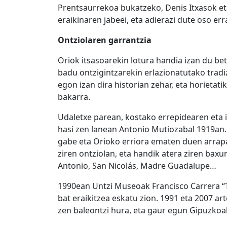
Prentsaurrekoa bukatzeko, Denis Itxasok et
eraikinaren jabeei, eta adierazi dute oso err
Ontziolaren garrantzia
Oriok itsasoarekin lotura handia izan du bet
badu ontzigintzarekin erlazionatutako tradi
egon izan dira historian zehar, eta horietat
bakarra.
Udaletxe parean, kostako errepidearen eta 
hasi zen lanean Antonio Mutiozabal 1919an.
gabe eta Orioko erriora ematen duen arrapa
ziren ontziolan, eta handik atera ziren bax
Antonio, San Nicolás, Madre Guadalupe…
1990ean Untzi Museoak Francisco Carrera “Tx
bat eraikitzea eskatu zion. 1991 eta 2007 
zen baleontzi hura, eta gaur egun Gipuzkoa