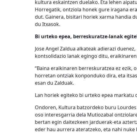
kultura eskaintzen duelako. Eta lehen aipat
Horregatik, ontziola honek gure iragana era
dut. Gainera, bisitari horiek xarma handia 
du Itxasok.
Bi urteko epea, berreskuratze-lanak egit
Jose Angel Zaldua alkateak adierazi duenez,
kontsolidazio lanak egingo ditu, eraikina
“Baina eraikinaren berreskuratzea ez ezik, o
horretan ontziak konponduko dira, eta itsas
esan du Zalduak.
Lan horiek egiteko bi urteko epea markatu d
Ondoren, Kultura batzordeko buru Lourdes S
oso interesgarria dela Mutiozabal ontziolar
bertan egin daitezkeen jarduerak-eta azter
eder hau aurrera ateratzeko, eta nahi nuke 