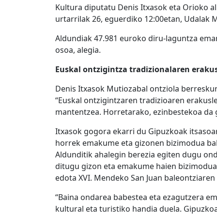
Kultura diputatu Denis Itxasok eta Orioko a
urtarrilak 26, eguerdiko 12:00etan, Udalak 
Aldundiak 47.981 euroko diru-laguntza ema
osoa, alegia.
Euskal ontzigintza tradizionalaren eraku
Denis Itxasok Mutiozabal ontziola berreskur
“Euskal ontzigintzaren tradizioaren erakusl
mantentzea. Horretarako, ezinbestekoa da 
Itxasok gogora ekarri du Gipuzkoak itsasoar
horrek emakume eta gizonen bizimodua bald
Aldunditik ahalegin berezia egiten dugu on
ditugu gizon eta emakume haien bizimodua
edota XVI. Mendeko San Juan baleontziaren e
“Baina ondarea babestea eta ezagutzera ema
kultural eta turistiko handia duela. Gipuzko