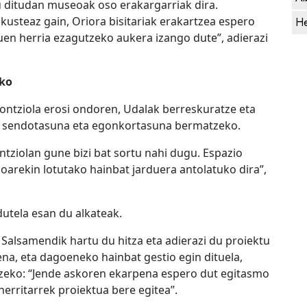
u ditudan museoak oso erakargarriak dira.
kusteaz gain, Oriora bisitariak erakartzea espero
He
duen herria ezagutzeko aukera izango dute”, adierazi
eko
 ontziola erosi ondoren, Udalak berreskuratze eta
ren sendotasuna eta egonkortasuna bermatzeko.
ntziolan gune bizi bat sortu nahi dugu. Espazio
oarekin lotutako hainbat jarduera antolatuko dira”,
utela esan du alkateak.
alsamendik hartu du hitza eta adierazi du proiektu
ena, eta dagoeneko hainbat gestio egin dituela,
tzeko: “Jende askoren ekarpena espero dut egitasmo
herritarrek proiektua bere egitea”.