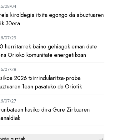
26/08/04
rela kiroldegia itxita egongo da abuztuaren
tik 30era
26/07/29
0 herritarrek baino gehiagok eman dute
ena Orioko komunitate energetikoan
26/07/28
asikoa 2026 txirrindularitza-proba
uztuaren 1ean pasatuko da Oriotik
26/07/27
runbatean hasiko dira Gure Zirkuaren
analdiak
biste guztiak