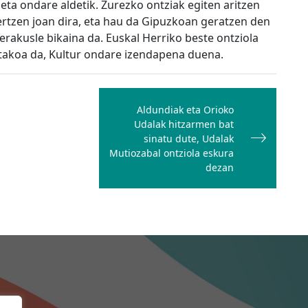
eta ondare aldetik. Zurezko ontziak egiten aritzen
ertzen joan dira, eta hau da Gipuzkoan geratzen den
erakusle bikaina da. Euskal Herriko beste ontziola
etakoa da, Kultur ondare izendapena duena.
Aldundiak eta Orioko
Udalak hitzarmen bat
sinatu dute, Udalak
Mutiozabal ontziola eskura
dezan