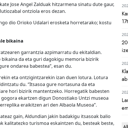
lkate Jose Angel Zalduak hitzarmena sinatu dute gaur,
20
Mutiozabal ontziola eros dezan.
Ka
17
ngo dio Orioko Udalari erosketa horretarako; kostu
20
sle bikaina
20
iz
atzearen garrantzia azpimarratu du ekitaldian.
e bikaina da eta guri dagokigu memoria bizirik
20
gure ondarea babestea”, esan du.
Kl
ekin eta ontzigintzarekin izan duen lotura. Lotura
ab
intzatu du. “Itsasoa gure nortasuna da eta
dare hori bizirik mantentzeko. Horregatik babesten
20
 gogora ekartzen digun Donostiako Untzi museoa
La
rreplika eraikitzen ari den Albaola Museoa”.
em
teaz gain, Aldundian jakin badakigu itsasoak balio
ak kalitatezko turismoa eskaintzen du, besteak beste,
Al