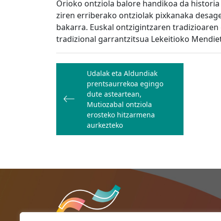
Orioko ontziola balore handikoa da historia 
ziren erriberako ontziolak pixkanaka desag
bakarra. Euskal ontzigintzaren tradizioaren 
tradizional garrantzitsua Lekeitioko Mendi
Bidalketetan
Udalak eta Aldundiak
zehar
prentsaurrekoa egingo
nabigatu
dute asteartean,
Mutiozabal ontziola
erosteko hitzarmena
aurkezteko