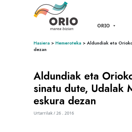
ORIO
Hasiera
>
Hemeroteka
>
Aldundiak eta Orioko
dezan
Aldundiak eta Oriok
sinatu dute, Udalak 
eskura dezan
Urtarrilak / 26 . 2016