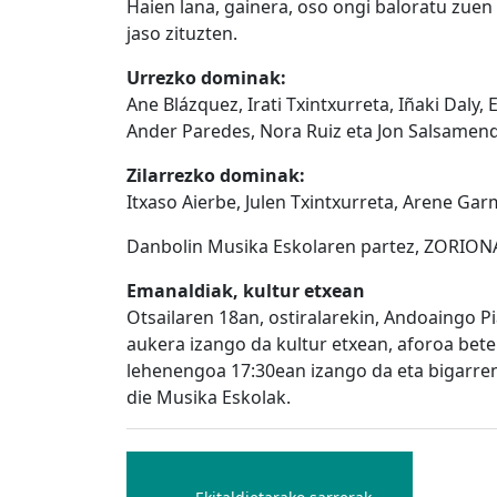
Haien lana, gainera, oso ongi baloratu zuen
jaso zituzten.
Urrezko dominak:
Ane Blázquez, Irati Txintxurreta, Iñaki Daly,
Ander Paredes, Nora Ruiz eta Jon Salsamend
Zilarrezko dominak:
Itxaso Aierbe, Julen Txintxurreta, Arene Gar
Danbolin Musika Eskolaren partez, ZORION
Emanaldiak, kultur etxean
Otsailaren 18an, ostiralarekin, Andoaingo Pi
aukera izango da kultur etxean, aforoa bete 
lehenengoa 17:30ean izango da eta bigarren
die Musika Eskolak.
Bidalketetan
zehar