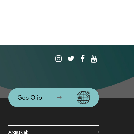
Geo-Orio
Argazkiak