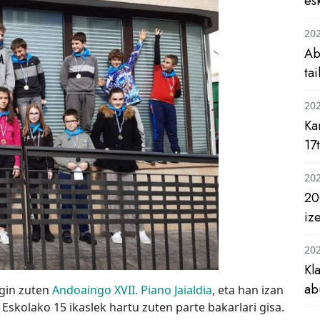
es
20
Ab
ta
20
Ka
17
20
20
iz
20
Kl
ab
egin zuten
Andoaingo XVII. Piano Jaialdia
, eta han izan
Eskolako 15 ikaslek hartu zuten parte bakarlari gisa.