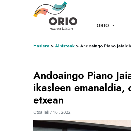
ORIO
Hasiera
>
Albisteak
>
Andoaingo Piano Jaialdi
Andoaingo Piano Jaia
ikasleen emanaldia, 
etxean
Otsailak / 16 . 2022