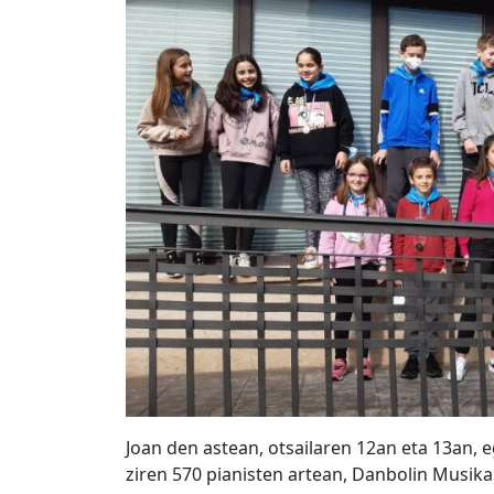
Joan den astean, otsailaren 12an eta 13an, 
ziren 570 pianisten artean, Danbolin Musika 