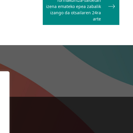
formakuntza-saioetan
izena emateko epea zabalik
izango da otsailaren 24ra
arte