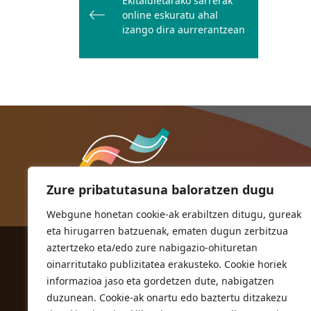
Ekitaldietarako sarrerak
nabigatu
online eskuratu ahal
izango dira aurrerantzean
Zure pribatutasuna baloratzen dugu
Webgune honetan cookie-ak erabiltzen ditugu, gureak
eta hirugarren batzuenak, ematen dugun zerbitzua
aztertzeko eta/edo zure nabigazio-ohituretan
ORIOKO UDALA
oinarritutako publizitatea erakusteko. Cookie horiek
Herriko plaza,1
informazioa jaso eta gordetzen dute, nabigatzen
20810 Orio (Gipuzkoa)
duzunean. Cookie-ak onartu edo baztertu ditzakezu
T. 943 83 03 46