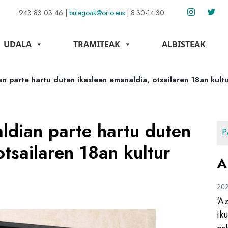
943 83 03 46
|
bulegoak@orio.eus
|
8:30-14:30
UDALA
TRAMITEAK
ALBISTEAK
an parte hartu duten ikasleen emanaldia, otsailaren 18an kult
ldian parte hartu duten
P
otsailaren 18an kultur
A
20
‘A
ik