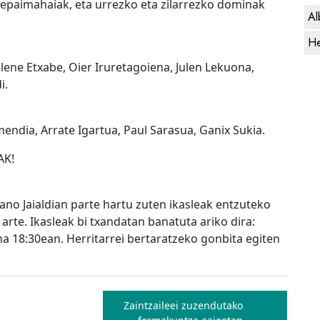
 epaimahaiak, eta urrezko eta zilarrezko dominak
Al
He
 Elene Etxabe, Oier Iruretagoiena, Julen Lekuona,
i.
mendia, Arrate Igartua, Paul Sarasua, Ganix Sukia.
AK!
ano Jaialdian parte hartu zuten ikasleak entzuteko
arte. Ikasleak bi txandatan banatuta ariko dira:
a 18:30ean. Herritarrei bertaratzeko gonbita egiten
Zaintzaileei zuzendutako