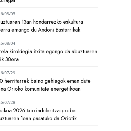
kuragai
26/08/05
uztuaren 13an hondarrezko eskultura
ilerra emango du Andoni Bastarrikak
26/08/04
rela kiroldegia itxita egongo da abuztuaren
tik 30era
26/07/29
0 herritarrek baino gehiagok eman dute
ena Orioko komunitate energetikoan
26/07/28
asikoa 2026 txirrindularitza-proba
uztuaren 1ean pasatuko da Oriotik