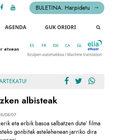
BULETINA. Harpidetu
AGENDA
GUK ORIORI
ES
FR
EN
CA
GL
ur etxean
Itzulpen automatikoa / Machine translation
ARTEKATU!
zken albisteak
26/08/07
zerik eta erbik basoa salbatzen dute’ filma
usteko gonbitak astelehenean jarriko dira