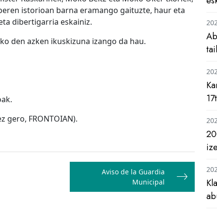
es
beren istorioan barna eramango gaituzte, haur eta
ta dibertigarria eskainiz.
20
Ab
o den azken ikuskizuna izango da hau.
ta
20
Ka
17
oak.
nez gero, FRONTOIAN).
20
20
iz
20
Aviso de la Guardia
Kl
Municipal
ab