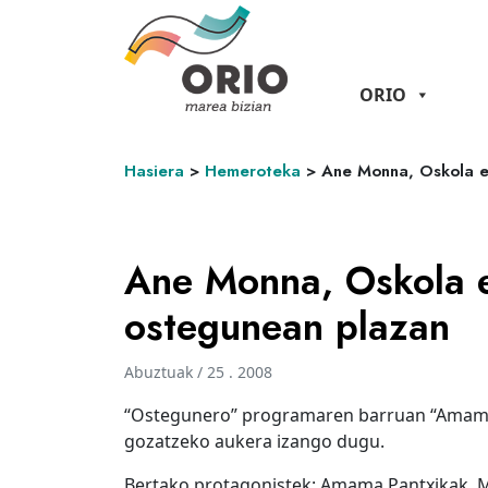
ORIO
Hasiera
>
Hemeroteka
>
Ane Monna, Oskola e
Ane Monna, Oskola e
ostegunean plazan
Abuztuak / 25 . 2008
“Ostegunero” programaren barruan “Amama 
gozatzeko aukera izango dugu.
Bertako protagonistek: Amama Pantxikak, M