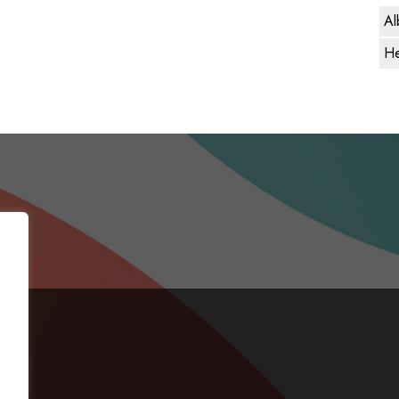
Al
He