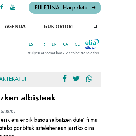
BULETINA. Harpidetu
AGENDA
GUK ORIORI
ES
FR
EN
CA
GL
Itzulpen automatikoa / Machine translation
ARTEKATU!
zken albisteak
26/08/07
zerik eta erbik basoa salbatzen dute’ filma
usteko gonbitak astelehenean jarriko dira