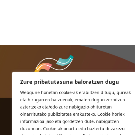
Zure pribatutasuna baloratzen dugu
Webgune honetan cookie-ak erabiltzen ditugu, gureak
eta hirugarren batzuenak, ematen dugun zerbitzua
aztertzeko eta/edo zure nabigazio-ohituretan
ORIOKO UDALA
oinarritutako publizitatea erakusteko. Cookie horiek
Herriko plaza,1
informazioa jaso eta gordetzen dute, nabigatzen
20810 Orio (Gipuzkoa)
duzunean. Cookie-ak onartu edo baztertu ditzakezu
T. 943 83 03 46