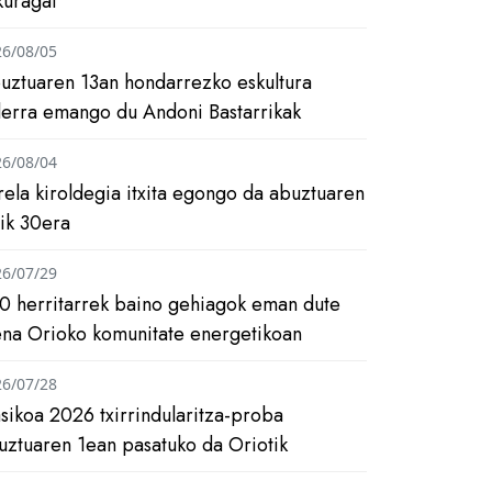
kuragai
26/08/05
uztuaren 13an hondarrezko eskultura
ilerra emango du Andoni Bastarrikak
26/08/04
rela kiroldegia itxita egongo da abuztuaren
tik 30era
26/07/29
0 herritarrek baino gehiagok eman dute
ena Orioko komunitate energetikoan
26/07/28
asikoa 2026 txirrindularitza-proba
uztuaren 1ean pasatuko da Oriotik