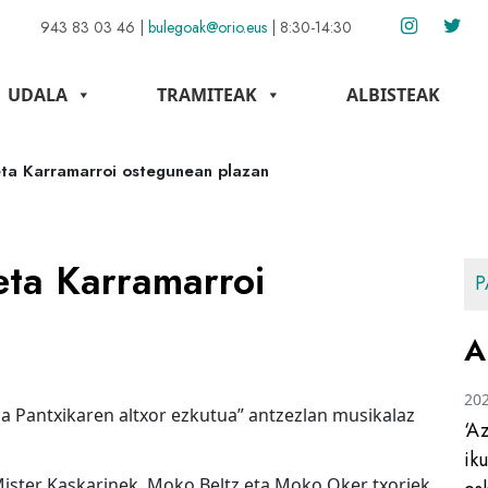
943 83 03 46
|
bulegoak@orio.eus
|
8:30-14:30
UDALA
TRAMITEAK
ALBISTEAK
ta Karramarroi ostegunean plazan
ta Karramarroi
P
A
20
Pantxikaren altxor ezkutua” antzezlan musikalaz
‘A
ik
ister Kaskarinek, Moko Beltz eta Moko Oker txoriek,