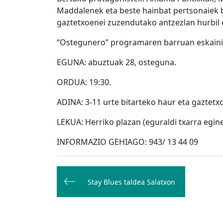
Maddalenek eta beste hainbat pertsonaiek 
gaztetxoenei zuzendutako antzezlan hurbil e
“Ostegunero” programaren barruan eskainik
EGUNA: abuztuak 28, osteguna.
ORDUA: 19:30.
ADINA: 3-11 urte bitarteko haur eta gaztetx
LEKUA: Herriko plazan (eguraldi txarra egi
INFORMAZIO GEHIAGO: 943/ 13 44 09
Bidalketetan
zehar
Stay Blues taldea Salatxon
nabigatu