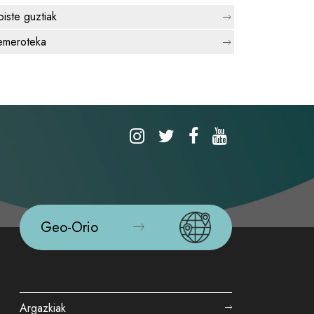
biste guztiak
meroteka
Geo-Orio
Argazkiak