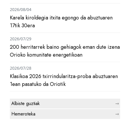
2026/08/04
Karela kiroldegia itxita egongo da abuztuaren
17tik 30era
2026/07/29
200 herritarrek baino gehiagok eman dute izena
Orioko komunitate energetikoan
2026/07/28
Klasikoa 2026 txirrindularitza-proba abuztuaren
1ean pasatuko da Oriotik
Albiste guztiak
Hemeroteka