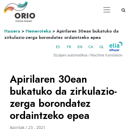
Hasiera
>
Hemeroteka
>
Apirilaren 30ean bukatuko da
zirkulazio-zerga borondatez ordaintzeko epea
ES
FR
EN
CA
GL
Itzulpen automatikoa / Machine translation
Apirilaren 30ean
bukatuko da zirkulazio-
zerga borondatez
ordaintzeko epea
Apirilak / 23 . 2021