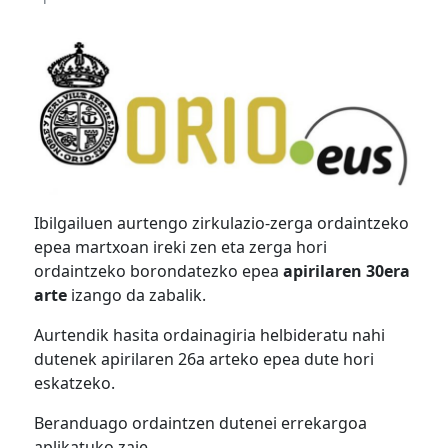
Ibilgailuen aurtengo zirkulazio-zerga ordaintzeko
epea martxoan ireki zen eta zerga hori
ordaintzeko borondatezko epea
apirilaren 30era
arte
izango da zabalik.
Aurtendik hasita ordainagiria helbideratu nahi
dutenek apirilaren 26a arteko epea dute hori
eskatzeko.
Beranduago ordaintzen dutenei errekargoa
aplikatuko zaie.