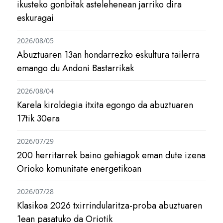
ikusteko gonbitak astelehenean jarriko dira
eskuragai
2026/08/05
Abuztuaren 13an hondarrezko eskultura tailerra
emango du Andoni Bastarrikak
2026/08/04
Karela kiroldegia itxita egongo da abuztuaren
17tik 30era
2026/07/29
200 herritarrek baino gehiagok eman dute izena
Orioko komunitate energetikoan
2026/07/28
Klasikoa 2026 txirrindularitza-proba abuztuaren
1ean pasatuko da Oriotik