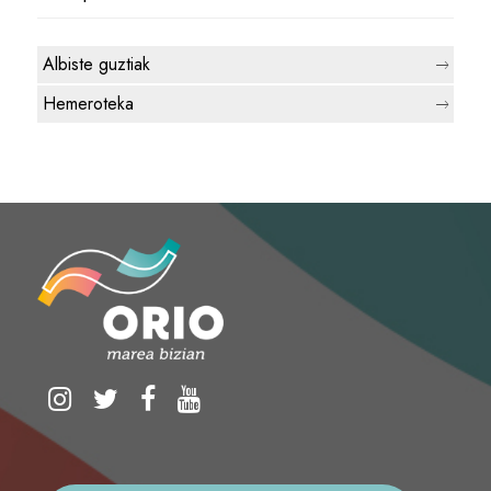
Albiste guztiak
Hemeroteka