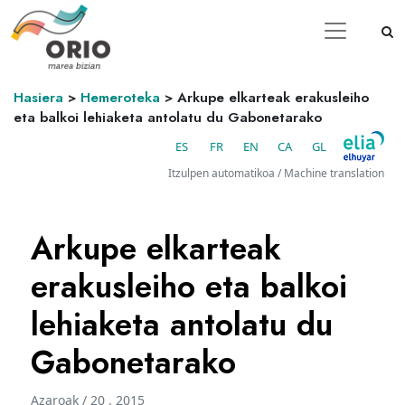
Hasiera
>
Hemeroteka
>
Arkupe elkarteak erakusleiho
eta balkoi lehiaketa antolatu du Gabonetarako
ES
FR
EN
CA
GL
Itzulpen automatikoa / Machine translation
Arkupe elkarteak
erakusleiho eta balkoi
lehiaketa antolatu du
Gabonetarako
Azaroak / 20 . 2015