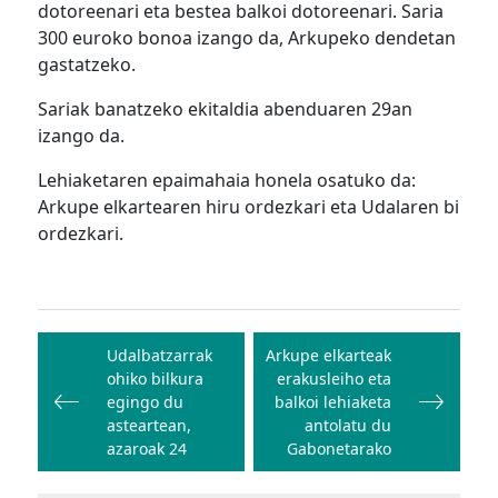
dotoreenari eta bestea balkoi dotoreenari. Saria
300 euroko bonoa izango da, Arkupeko dendetan
gastatzeko.
Sariak banatzeko ekitaldia abenduaren 29an
izango da.
Lehiaketaren epaimahaia honela osatuko da:
Arkupe elkartearen hiru ordezkari eta Udalaren bi
ordezkari.
Bidalketetan
zehar
Udalbatzarrak
Arkupe elkarteak
ohiko bilkura
erakusleiho eta
nabigatu
egingo du
balkoi lehiaketa
asteartean,
antolatu du
azaroak 24
Gabonetarako