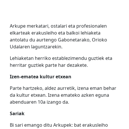
Arkupe merkatari, ostalari eta profesionalen
elkarteak erakusleiho eta balkoi lehiaketa
antolatu du aurtengo Gabonetarako, Orioko
Udalaren laguntzarekin.
Lehiaketan herriko establezimendu guztiek eta
herritar guztiek parte har dezakete.
Izen-ematea kultur etxean
Parte hartzeko, aldez aurretik, izena eman behar
da kultur etxean. Izena emateko azken eguna
abenduaren 10a izango da.
Sariak
Bi sari emango ditu Arkupek: bat erakusleiho