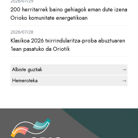
2026/07/29
200 herritarrek baino gehiagok eman dute izena
Orioko komunitate energetikoan
2026/07/28
Klasikoa 2026 txirrindularitza-proba abuztuaren
1ean pasatuko da Oriotik
Albiste guztiak
Hemeroteka