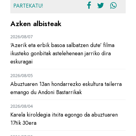
PARTEKATU!
Azken albisteak
2026/08/07
‘Azerik eta erbik basoa salbatzen dute’ filma
ikusteko gonbitak astelehenean jarriko dira
eskuragai
2026/08/05
Abuztuaren 13an hondarrezko eskultura tailerra
emango du Andoni Bastarrikak
2026/08/04
Karela kiroldegia itxita egongo da abuztuaren
17tik 30era