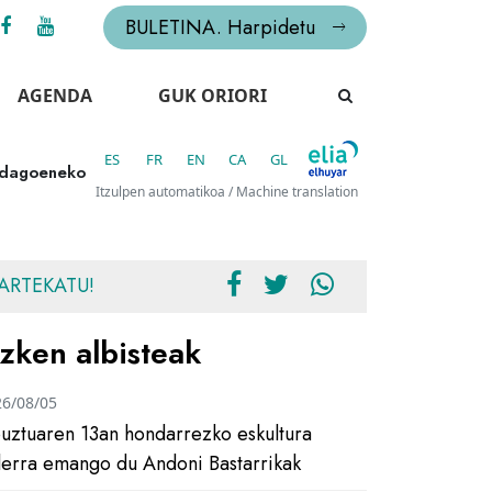
BULETINA. Harpidetu
AGENDA
GUK ORIORI
ES
FR
EN
CA
GL
o dagoeneko
Itzulpen automatikoa / Machine translation
ARTEKATU!
zken albisteak
26/08/05
uztuaren 13an hondarrezko eskultura
ilerra emango du Andoni Bastarrikak