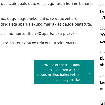
u udaltzaingoak, datozen jaiegunotan horren beharra
20
Ka
17
inda dago dagoeneko; baina ez dago zeharo
 eginda eta aparkalekuko marrak ez daude pintatuta.
20
dalak hor sortu diren 40 aparkaleku-plazak.
20
iz
, argien konexioa eginda eta lurreko marrak
20
Kl
ab
Arozenako aparkalekuko
obrak datorren astean
bukatuko dira, baina irekita
20
dago dagoeneko
La
em
Al