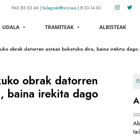
943 83 03 46
|
bulegoak@orio.eus
|
8:30-14:30
UDALA
TRAMITEAK
ALBISTEAK
uko obrak datorren astean bukatuko dira, baina irekita dag
uko obrak datorren
P
, baina irekita dago
A
20
Ab
ta