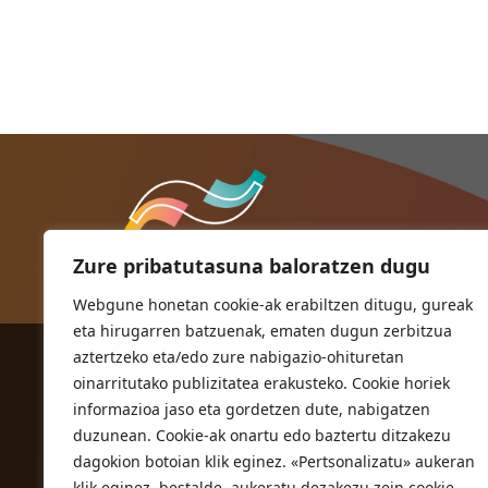
Zure pribatutasuna baloratzen dugu
Webgune honetan cookie-ak erabiltzen ditugu, gureak
eta hirugarren batzuenak, ematen dugun zerbitzua
aztertzeko eta/edo zure nabigazio-ohituretan
ORIOKO UDALA
oinarritutako publizitatea erakusteko. Cookie horiek
Herriko plaza,1
informazioa jaso eta gordetzen dute, nabigatzen
20810 Orio (Gipuzkoa)
duzunean. Cookie-ak onartu edo baztertu ditzakezu
T. 943 83 03 46
dagokion botoian klik eginez. «Pertsonalizatu» aukeran
klik eginez, bestalde, aukeratu dezakezu zein cookie