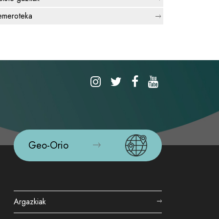
meroteka
Geo-Orio
Argazkiak