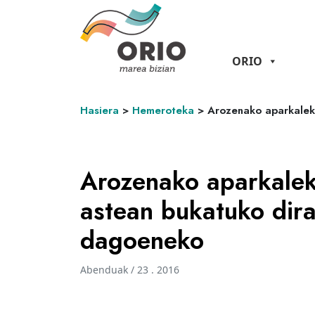
ORIO
Hasiera
>
Hemeroteka
>
Arozenako aparkalek
Arozenako aparkalek
astean bukatuko dira
dagoeneko
Abenduak / 23 . 2016