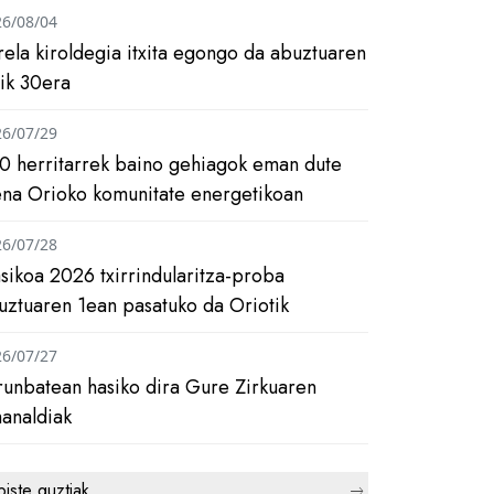
26/08/04
rela kiroldegia itxita egongo da abuztuaren
tik 30era
26/07/29
0 herritarrek baino gehiagok eman dute
ena Orioko komunitate energetikoan
26/07/28
asikoa 2026 txirrindularitza-proba
uztuaren 1ean pasatuko da Oriotik
26/07/27
runbatean hasiko dira Gure Zirkuaren
analdiak
biste guztiak