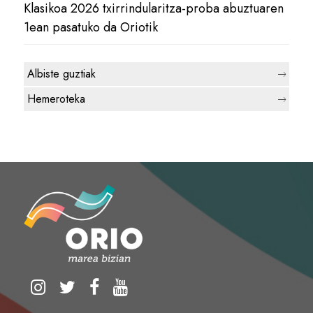
Klasikoa 2026 txirrindularitza-proba abuztuaren
1ean pasatuko da Oriotik
Albiste guztiak
Hemeroteka