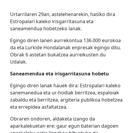
Urtarrilaren 29an, astelehenarekin, hasiko dira
Estropalari kaleko irisgarritasuna eta
saneamendua hobetzeko lanak.
Egingo diren lanen aurrekontua 136.000 eurokoa
da eta Lurkide Hondalanak enpresak egingo ditu.
Obrak 6 astetan bukatzea aurreikusten du
Udalak.
Saneamendua eta irisgarritasuna hobetu
Egingo diren lanak hauek dira: Estropalari kaleko
sanemanedua eta ur-hodiak berritzea, espaloiak
zabaldu eta berritzea, argiteria publikoa hobetzea
eta errepidea asfaltatzea.
Obraren ondoren, aldaketa izango da
aparkalekuetan ere: gaur egun baterian dagoen