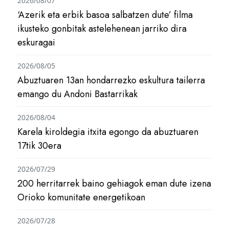
2026/08/07
‘Azerik eta erbik basoa salbatzen dute’ filma
ikusteko gonbitak astelehenean jarriko dira
eskuragai
2026/08/05
Abuztuaren 13an hondarrezko eskultura tailerra
emango du Andoni Bastarrikak
2026/08/04
Karela kiroldegia itxita egongo da abuztuaren
17tik 30era
2026/07/29
200 herritarrek baino gehiagok eman dute izena
Orioko komunitate energetikoan
2026/07/28