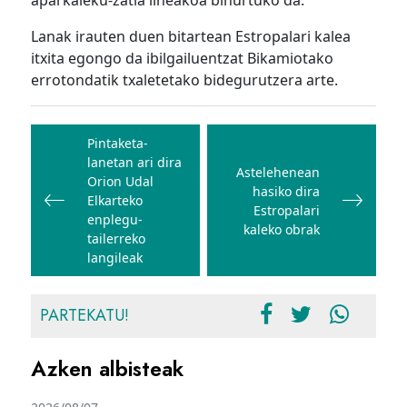
aparkaleku-zatia lineakoa bihurtuko da.
Lanak irauten duen bitartean Estropalari kalea
itxita egongo da ibilgailuentzat Bikamiotako
errotondatik txaletetako bidegurutzera arte.
Bidalketetan
zehar
Pintaketa-
lanetan ari dira
nabigatu
Astelehenean
Orion Udal
hasiko dira
Elkarteko
Estropalari
enplegu-
kaleko obrak
tailerreko
langileak
PARTEKATU!
Azken albisteak