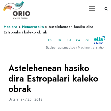
Hasiera
>
Hemeroteka
>
Astelehenean hasiko dira
Estropalari kaleko obrak
ES
FR
EN
CA
GL
Itzulpen automatikoa / Machine translation
Astelehenean hasiko
dira Estropalari kaleko
obrak
Urtarrilak / 25 . 2018