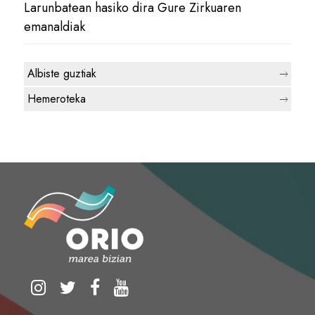
Larunbatean hasiko dira Gure Zirkuaren
emanaldiak
Albiste guztiak
Hemeroteka