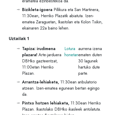
eramatea ezinbestekoa da.
Bizikleta-igoera
Pillikura eta San Martinera,
11:30ean, Herriko Plazatik abiatuta. Izen-
ematea Zaraguetan, Ikastolan eta Kolon Txikin,
ekainaren 22a baino lehen.
Uztailak 1
Tapiza: irudimena
L
otura
aurrena izena
plazara!
Arte-jarduera
honetan
ematen duten
DBHko gazteentzat,
30 lagunek
11:00etan Herriko
hartuko dute
Plazan.
parte.
Arrantza-lehiaketa,
11:30ean anbulatorio
atzean. Izen-ematea egunean bertan egingo
da.
Pintxo hotzen lehiaketa,
11:30ean Herriko
Plazan. Ikastolako DBHko ikasleek antolatuta.