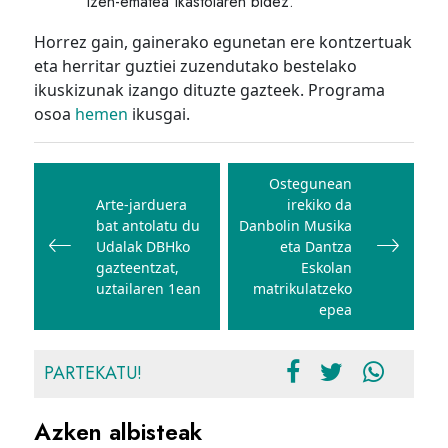
Izen-ematea Ikastolaren bidez.
Horrez gain, gainerako egunetan ere kontzertuak
eta herritar guztiei zuzendutako bestelako
ikuskizunak izango dituzte gazteek. Programa
osoa
hemen
ikusgai.
Bidalketetan
zehar
Ostegunean
Arte-jarduera
irekiko da
nabigatu
bat antolatu du
Danbolin Musika
Udalak DBHko
eta Dantza
gazteentzat,
Eskolan
uztailaren 1ean
matrikulatzeko
epea
PARTEKATU!
Azken albisteak