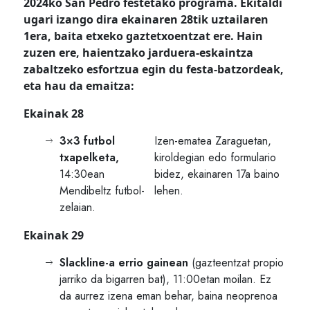
2024ko San Pedro festetako programa. Ekitaldi
ugari izango dira ekainaren 28tik uztailaren
1era, baita etxeko gaztetxoentzat ere. Hain
zuzen ere, haientzako jarduera-eskaintza
zabaltzeko esfortzua egin du festa-batzordeak,
eta hau da emaitza:
Ekainak 28
3×3 futbol
Izen-ematea Zaraguetan,
txapelketa,
kiroldegian edo formulario
14:30ean
bidez, ekainaren 17a baino
Mendibeltz futbol-
lehen.
zelaian.
Ekainak 29
Slackline-a errio gainean
(gazteentzat propio
jarriko da bigarren bat), 11:00etan moilan. Ez
da aurrez izena eman behar, baina neoprenoa