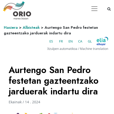
Hasiera
>
Albisteak
>
Aurtengo San Pedro festetan
gazteentzako jarduerak indartu dira
ES
FR
EN
CA
GL
Itzulpen automatikoa / Machine translation
Aurtengo San Pedro
festetan gazteentzako
jarduerak indartu dira
Ekainak / 14 . 2024