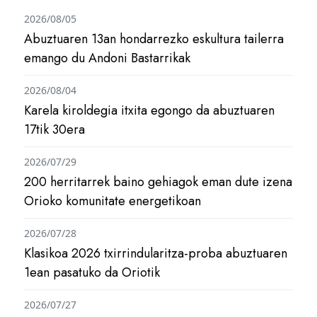
2026/08/05
Abuztuaren 13an hondarrezko eskultura tailerra
emango du Andoni Bastarrikak
2026/08/04
Karela kiroldegia itxita egongo da abuztuaren
17tik 30era
2026/07/29
200 herritarrek baino gehiagok eman dute izena
Orioko komunitate energetikoan
2026/07/28
Klasikoa 2026 txirrindularitza-proba abuztuaren
1ean pasatuko da Oriotik
2026/07/27