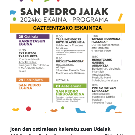
Joan den ostiralean kaleratu zuen Udalak