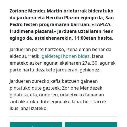
Zorione Mendez Martin oriotarrak bideratuko
du jarduera eta Herriko Plazan egingo da, San
Pedro festen programaren barruan. «TAPIZA.
Irudimena plazara!» jarduera uztailaren 1ean
egingo da, astelehenarekin, 11:00etan hasita.
Jardueran parte hartzeko, izena eman behar da
aldez aurretik,
galdetegi
honen bidez
. Izena
emateko azken eguna: ekainaren 27a. 30 lagunek
parte hartu dezakete jardueran, gehienez.
Jardueran zurezko xafla batzuen gainean
pintatuko dute gazteek, Zorione Mendezek
gidatuta, eta, ondoren, udaletxeko fatxadan
zintzilikatuko dute egindako lana, herritarrek
ikusi ahal izateko.
Bidalketetan