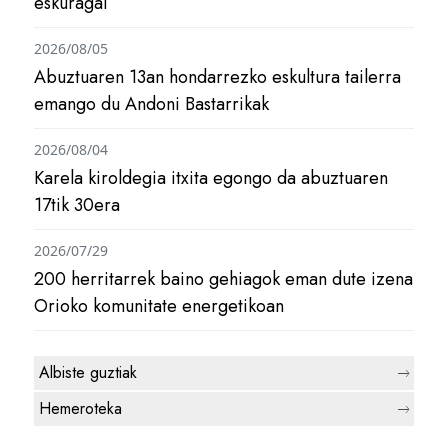
eskuragai
2026/08/05
Abuztuaren 13an hondarrezko eskultura tailerra
emango du Andoni Bastarrikak
2026/08/04
Karela kiroldegia itxita egongo da abuztuaren
17tik 30era
2026/07/29
200 herritarrek baino gehiagok eman dute izena
Orioko komunitate energetikoan
Albiste guztiak
Hemeroteka