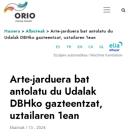
Hasiera
>
Albisteak
>
Arte-jarduera bat antolatu du
Udalak DBHko gazteentzat, uztailaren 1ean
ES
FR
EN
CA
GL
Itzulpen automatikoa / Machine translation
Arte-jarduera bat
antolatu du Udalak
DBHko gazteentzat,
uztailaren 1ean
Ekainak / 13 . 2024