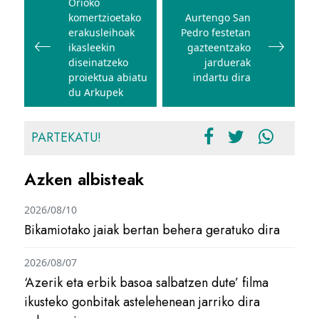
zehar
Orioko
komertzioetako
Aurtengo San
nabigatu
erakusleihoak
Pedro festetan
ikasleekin
gazteentzako
diseinatzeko
jarduerak
proiektua abiatu
indartu dira
du Arkupek
PARTEKATU!
Azken albisteak
2026/08/10
Bikamiotako jaiak bertan behera geratuko dira
2026/08/07
‘Azerik eta erbik basoa salbatzen dute’ filma
ikusteko gonbitak astelehenean jarriko dira