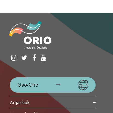
Geo-Orio
Argazkiak