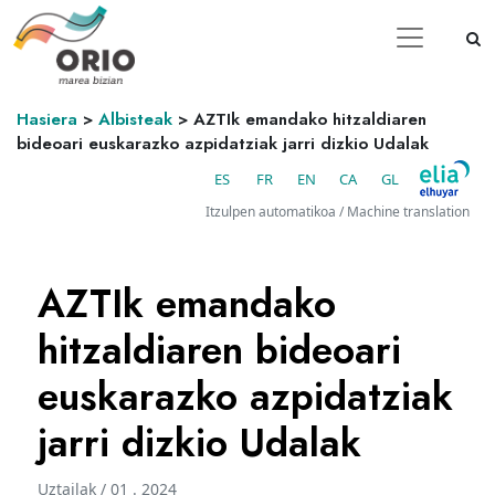
Hasiera
>
Albisteak
>
AZTIk emandako hitzaldiaren
bideoari euskarazko azpidatziak jarri dizkio Udalak
ES
FR
EN
CA
GL
Itzulpen automatikoa / Machine translation
AZTIk emandako
hitzaldiaren bideoari
euskarazko azpidatziak
jarri dizkio Udalak
Uztailak / 01 . 2024