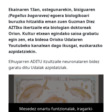
Ekainaren 13an, ostegunarekin, bisiguaren
(Pagellus bogaraveo)
egoera biologikoari
buruzko hitzaldia eman zuen Guzman Diez
AZTIko ikertzaile eta biologian doktoreak
Orion. Kultur etxean egindako saioa grabatu
egin zen, eta bideoa Orioko Udalaren
Youtubeko kanalean dago ikusgai, euskarazko
azpidatziekin.
Elhuyarren ADITU itzultzaile neuronalaren bidez
garatu ditu Udalak azpidatziak.
Mesedez onartu funtzionalak, iragarki-