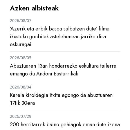
Azken albisteak
2026/08/07
‘Azerik eta erbik basoa salbatzen dute’ filma
ikusteko gonbitak astelehenean jarriko dira
eskuragai
2026/08/05
Abuztuaren 13an hondarrezko eskultura tailerra
emango du Andoni Bastarrikak
2026/08/04
Karela kiroldegia itxita egongo da abuztuaren
17tik 30era
2026/07/29
200 herritarrek baino gehiagok eman dute izena