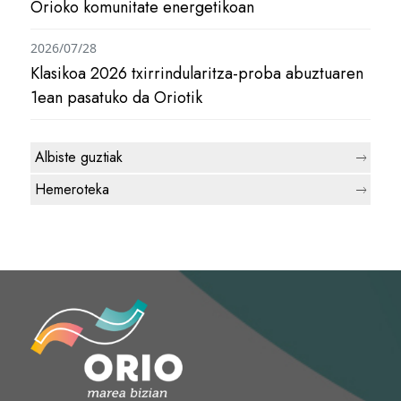
Orioko komunitate energetikoan
2026/07/28
Klasikoa 2026 txirrindularitza-proba abuztuaren
1ean pasatuko da Oriotik
Albiste guztiak
Hemeroteka