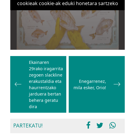
cookieak cookie-ak eduki honetara sartzeko
Bidalketetan
zehar
Ekainaren
29rako iragarrita
nabigatu
zegoen slackline
erakustaldia eta
Enegarrenez,
haurrentzako
mila esker, Orio!
jarduera bertan
behera geratu
dira
PARTEKATU!